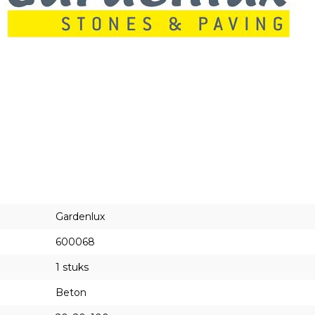
Gardenlux
600068
1 stuks
Beton