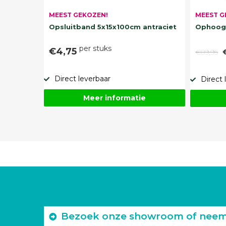
MEEST G
MEEST GEKOZEN!
Ophoogz
Opsluitband 5x15x100cm antraciet
per stuks
€4,75
€89,95
Direct leverbaar
Direct 
Meer informatie
Bezoek onze showroom of neem c