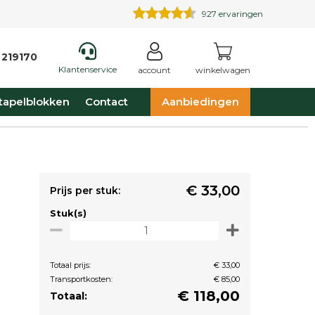
927
ervaringen
 219170
Klantenservice
account
winkelwagen
tapelblokken
Contact
Aanbiedingen
€ 33,00
Prijs per stuk:
Stuk(s)
Totaal prijs:
€ 33,00
Transportkosten:
€ 85,00
€
118,00
Totaal: