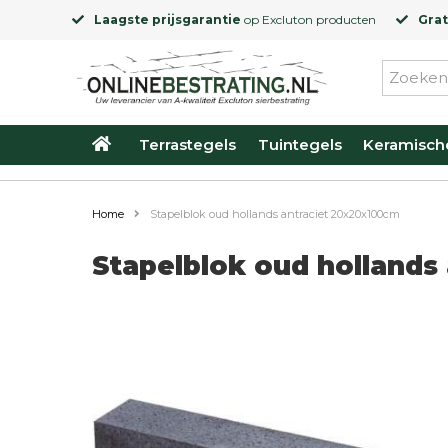
Laagste prijsgarantie
op
Excluton
producten
Grat
Terrastegels
Tuintegels
Keramisch
Home
Stapelblok oud hollands antraciet 20x20x100cm
Stapelblok oud hollands