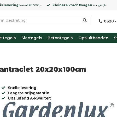
is levering
vanaf €1.500,-
Kleinere vrachtwagen
mogelijk
0320 -
e tegels
Siertegels
Betontegels
Opsluitbanden
S
 antraciet 20x20x100cm
Snelle levering
Laagste prijsgarantie
Uitsluitend A-kwaliteit