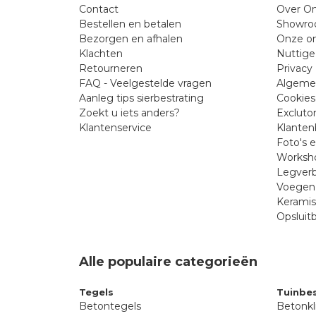
Contact
Over On
Bestellen en betalen
Showr
Bezorgen en afhalen
Onze on
Klachten
Nuttige
Retourneren
Privacy 
FAQ - Veelgestelde vragen
Algeme
Aanleg tips sierbestrating
Cookies
Zoekt u iets anders?
Excluto
Klantenservice
Klanten
Foto's 
Worksho
Legverb
Voegen 
Kerami
Opsluit
Alle populaire categorieën
Tegels
Tuinbes
Betontegels
Betonkl