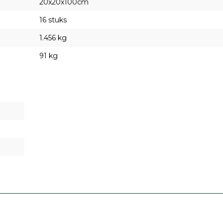
20x20x100cm
16 stuks
1.456 kg
91 kg