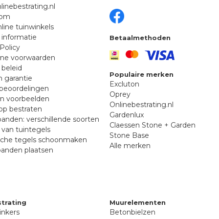
linebestrating.nl
oom
line tuinwinkels
 informatie
Betaalmethoden
Policy
ne voorwaarden
 beleid
Populaire merken
n garantie
Excluton
beoordelingen
Oprey
en voorbeelden
Onlinebestrating.nl
p bestraten
Gardenlux
anden: verschillende soorten
Claessen Stone + Garden
van tuintegels
Stone Base
sche tegels schoonmaken
Alle merken
banden plaatsen
trating
Muurelementen
inkers
Betonbielzen