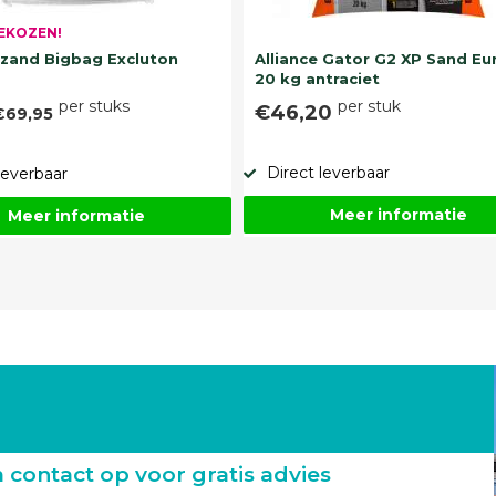
EKOZEN!
and Bigbag Excluton
Alliance Gator G2 XP Sand Eu
20 kg antraciet
per stuks
per stuk
€46,20
€69,95
Direct leverbaar
leverbaar
Meer informatie
Meer informatie
ontact op voor gratis advies