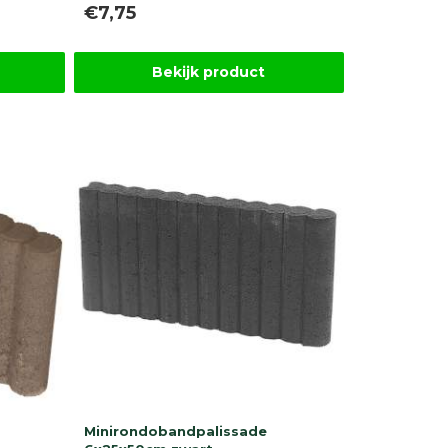
€7,75
Bekijk product
Minirondobandpalissade