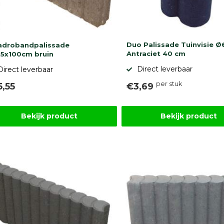
Duo Palissade Tuinvisie Ø
drobandpalissade
Antraciet 40 cm
5x100cm bruin
Direct leverbaar
Direct leverbaar
per stuk
5,55
€3,69
Bekijk product
Bekijk product