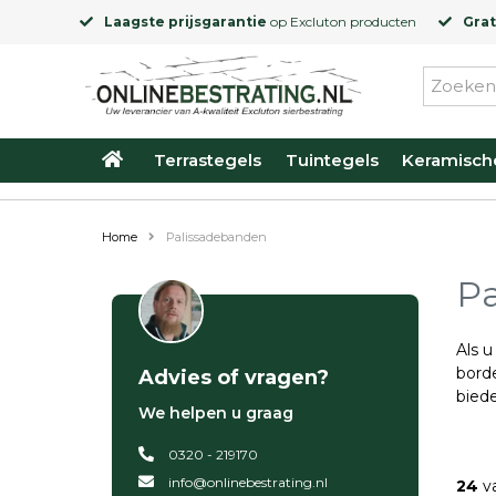
Laagste prijsgarantie
op
Excluton
producten
Grat
Terrastegels
Tuintegels
Keramisch
Home
Palissadebanden
Pa
Als u
borde
Advies of vragen?
biede
We helpen u graag
0320 - 219170
info@onlinebestrating.nl
24
va