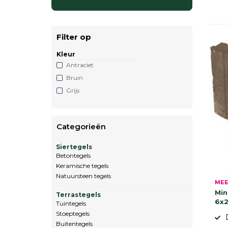
Filter op
Kleur
Antraciet
Bruin
Grijs
Categorieën
Siertegels
Betontegels
Keramische tegels
Natuursteen tegels
MEE
Min
Terrastegels
6x2
Tuintegels
Stoeptegels
Buitentegels