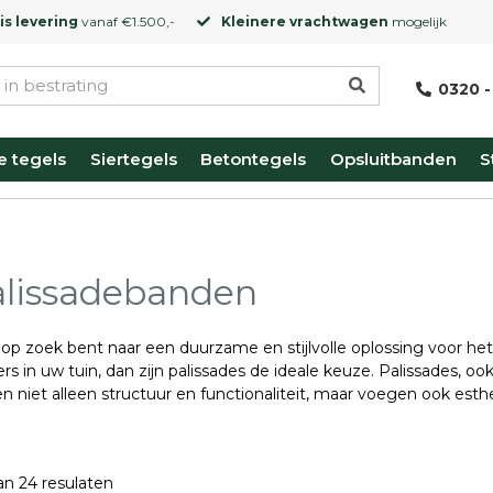
is levering
vanaf €1.500,-
Kleinere vrachtwagen
mogelijk
0320 -
e tegels
Siertegels
Betontegels
Opsluitbanden
S
lissadebanden
 op zoek bent naar een duurzame en stijlvolle oplossing voor he
rs in uw tuin, dan zijn palissades de ideale keuze. Palissades, o
n niet alleen structuur en functionaliteit, maar voegen ook est
n 24 resulaten