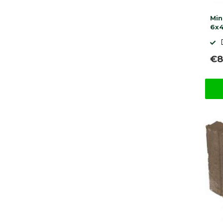
Min
6x4
€8