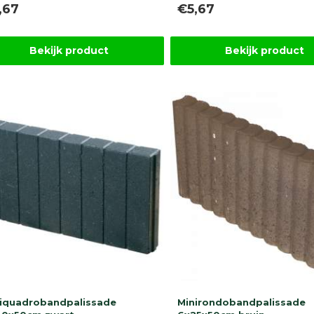
,67
€5,67
Bekijk product
Bekijk product
iquadrobandpalissade
Minirondobandpalissade