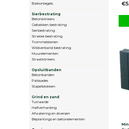
€5
Balkontegels
Sierbestrating
Betonklinkers
Gebakken bestrating
Sierbestrating
Strakke bestrating
Trommelstenen
Wildverband bestrating
Muurelementen
Straatklinkers
Opsluitbanden
Betonbanden
Palissades
Stapelblokken
Grind en zand
Tuinaarde
Halfverharding
Afwatering en diversen
Beplantings en betonelementen
Min