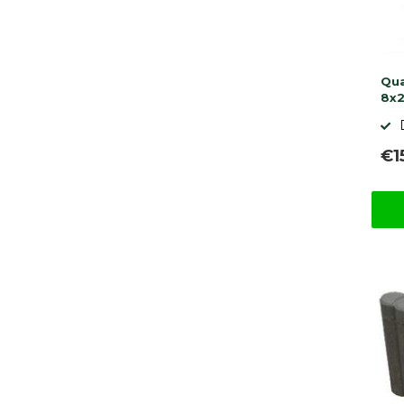
Qua
8x2
€1