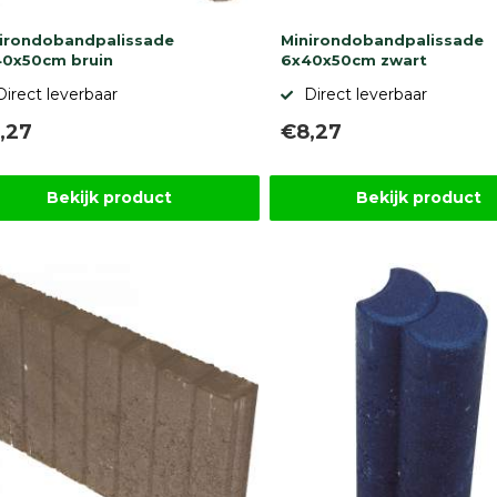
irondobandpalissade
Minirondobandpalissade
0x50cm bruin
6x40x50cm zwart
Direct leverbaar
Direct leverbaar
,27
€8,27
Bekijk product
Bekijk product