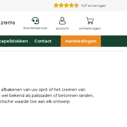
927
ervaringen
 219170
Klantenservice
account
winkelwagen
tapelblokken
Contact
Aanbiedingen
t afbakenen van uw oprit of het creëren van
ok wel bekend als palissaden of betonnen randen,
hetische waarde toe aan elk ontwerp.