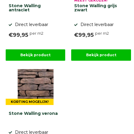
MEEST GEKOZEN!
Betonbanden
Stone Walling
Stone Walling grijs
antraciet
zwart
Palissades
Stapelblokken
Direct leverbaar
Direct leverbaar
Grind
en
per m2
per m2
€99,95
€99,95
zand
Tuinaarde
Halfverharding
Afwatering
Bekijk product
Bekijk product
en
diversen
Beplantings
en
betonelementen
Overig
Kunstgras
KORTING MOGELIJK!
Aanbiedingen
Compleet
Stone Walling verona
tuinproject
(informatie)
Direct leverbaar