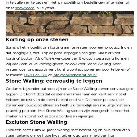
in te vullen en te betalen. Het is mogelijk om bestellingen af te halen bij
onze
showroom
in Lelystad.
Korting op onze stenen
Soms is het mogelijk om korting aan te vragen voor een product. Indien
dat mogelijk is, ziet u op de productpagina een gele ‘Klik hier voor
korting’ button. Als officiële verkoper van Excluton bestrating kunnen
wij vaak een leuke korting geven, zo ook voor Stone Walling. Voor
vragen over ons assortiment kunt u contact opnemen door te bellen of
te mailen:
0320 219 170
of
info@onlinebestrating.nl
.
Stone Walling: eenvoudig te leggen
Ondanks bijzonder patroon zijn onze Stone Walling stenen eenvoudig te
leggen. Dit komt doordat de stenenen maar aan één kant een motief
hebben; de rest van de steen is recht en strak. Daardoor plaatst u de
stenen eenvoudig op elkaar en heeft u uiteindelijk een muurtje met een
prachtig patroon. Met Stone Walling stenen zijn zeer geschikt voor het
maken van constructies zoals borders en vijvertjes.
Excluton Stone Walling
Excluton heeft ruim 45 jaar ervaring met bestrating en hun producten
staan bekend om de hoge kwaliteit en duurzaamheid van hun