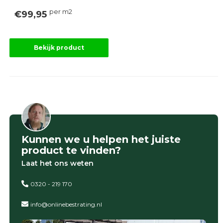
Onlinebestrating.nl
per m2
€99,95
9.1
Bekijk product
gebaseerd
op
946
ervaringen
Kunnen we u helpen het juiste
product te vinden?
Laat het ons weten
0320 - 219 170
info@onlinebestrating.nl