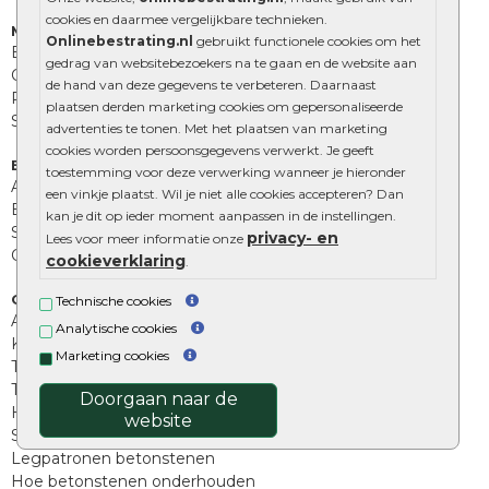
cookies en daarmee vergelijkbare technieken.
Muurelementen
Onlinebestrating.nl
gebruikt functionele cookies om het
Betonbielzen
gedrag van websitebezoekers na te gaan en de website aan
Opsluitbanden
de hand van deze gegevens te verbeteren. Daarnaast
Palissades
plaatsen derden marketing cookies om gepersonaliseerde
Stapelblokken
advertenties te tonen. Met het plaatsen van marketing
cookies worden persoonsgegevens verwerkt. Je geeft
Extra benodigdheden
toestemming voor deze verwerking wanneer je hieronder
Afwatering en diversen
een vinkje plaatst. Wil je niet alle cookies accepteren? Dan
Beplantings en betonelementen
kan je dit op ieder moment aanpassen in de instellingen.
Split, grind en zand
privacy- en
Lees voor meer informatie onze
Oprit tegels
cookieverklaring
.
Overig
Technische cookies
Aanbiedingen
Analytische cookies
Kunstgras
Marketing cookies
Tuintegels outlet
Terrastegels leggen
Doorgaan naar de
Hoe richt ik een landelijke tuin in?
website
Sierbestrating schoonmaken
Legpatronen betonstenen
Hoe betonstenen onderhouden