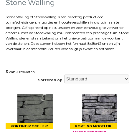
tegels
Stone Walling
Natuursteen
tegels
Stone Walling of Stonewalling is een prachtig product om
tuinafscheidingen, muurtjes en hoogteverschillen in uw tuin aan te
Terrastegels
brengen. Geïnspireerd op natuursteen en zeer eenvoudig te verwerken
Tuintegels
creëert u met de Stonewalling muurelementen een prachtige tuin. Stone
Stoeptegels
Walling stenen staan bekend om het unieke patroon aan de voorkant
Buitentegels
van de stenen. Deze stenen hebben het formaat 8x18x42 cm en zijn
Balkontegels
leverbaar in de sfeervolle kleuren verona, grijs zwart en antraciet.
Sierbestrating
Betonklinkers
Gebakken
3
van 3 resulaten
bestrating
Sierbestrating
Sorteren op:
Strakke
bestrating
Trommelstenen
Wildverband
bestrating
Muurelementen
Straatklinkers
KORTING MOGELIJK!
KORTING MOGELIJK!
Opsluitbanden