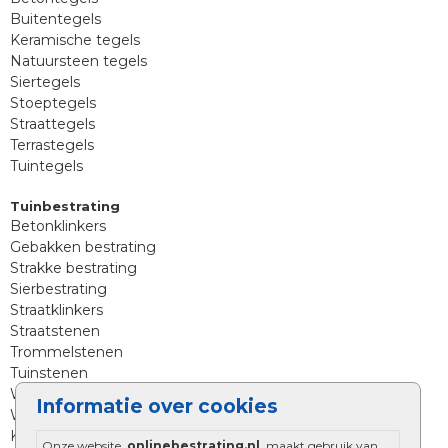
Buitentegels
Keramische tegels
Natuursteen tegels
Siertegels
Stoeptegels
Straattegels
Terrastegels
Tuintegels
Tuinbestrating
Betonklinkers
Gebakken bestrating
Strakke bestrating
Sierbestrating
Straatklinkers
Straatstenen
Trommelstenen
Tuinstenen
Waalformaat
Informatie over cookies
Wildverband bestrating
Kingstones
Onze website,
onlinebestrating.nl
, maakt gebruik van