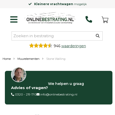
Kleinere vrachtwagen
mogelijk
946
waarderingen
Home
Muurelementen
Stone Walling
Filter op
We helpen u graag
Advies of vragen?
Categorieën
0320 - 219 170
info@onlinebestrating.nl
Siertegels
Betontegels
Keramische