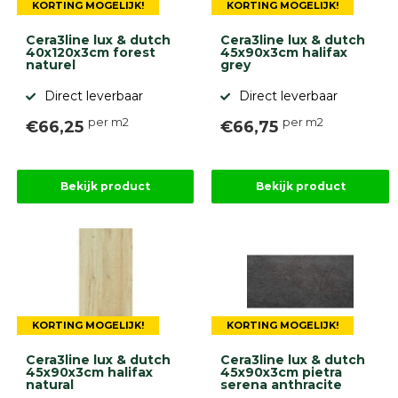
KORTING MOGELIJK!
KORTING MOGELIJK!
Cera3line lux & dutch
Cera3line lux & dutch
40x120x3cm forest
45x90x3cm halifax
naturel
grey
Direct leverbaar
Direct leverbaar
per m2
per m2
€66,25
€66,75
Bekijk product
Bekijk product
KORTING MOGELIJK!
KORTING MOGELIJK!
Cera3line lux & dutch
Cera3line lux & dutch
45x90x3cm halifax
45x90x3cm pietra
natural
serena anthracite