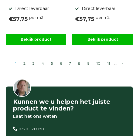
Direct leverbaar
Direct leverbaar
per m2
per m2
€57,75
€57,75
Bekijk product
Bekijk product
1
2
3
4
5
6
7
8
9
10
11
....
>
Kunnen we u helpen het juiste
product te vinden?
Laat het ons weten
0320 - 219 170