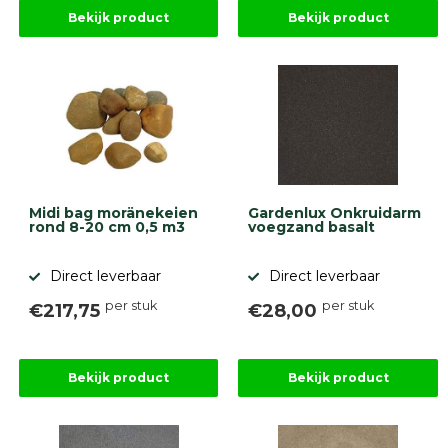
Stapelblokken
Bekijk product
Bekijk product
Grind
en
zand
Tuinaarde
Halfverharding
Afwatering
en
diversen
Beplantings
en
Midi bag moränekeien
Gardenlux Onkruidarm
rond 8-20 cm 0,5 m3
voegzand basalt
betonelementen
Overig
Direct leverbaar
Direct leverbaar
Kunstgras
Aanbiedingen
per stuk
per stuk
€217,75
€28,00
Compleet
tuinproject
(informatie)
Bekijk product
Bekijk product
Onlinebestrating.nl