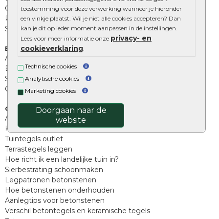
Opsluitbanden
toestemming voor deze verwerking wanneer je hieronder
Palissades
een vinkje plaatst. Wil je niet alle cookies accepteren? Dan
Stapelblokken
kan je dit op ieder moment aanpassen in de instellingen.
privacy- en
Lees voor meer informatie onze
cookieverklaring
Extra benodigdheden
.
Afwatering en diversen
Technische cookies
Beplantings en betonelementen
Split, grind en zand
Analytische cookies
Oprit tegels
Marketing cookies
Overig
Doorgaan naar de
Aanbiedingen
website
Kunstgras
Tuintegels outlet
Terrastegels leggen
Hoe richt ik een landelijke tuin in?
Sierbestrating schoonmaken
Legpatronen betonstenen
Hoe betonstenen onderhouden
Aanlegtips voor betonstenen
Verschil betontegels en keramische tegels