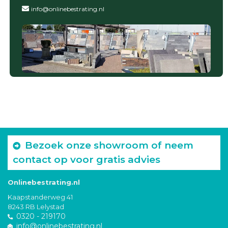
info@onlinebestrating.nl
Bezoek onze showroom of neem
contact op voor gratis advies
Onlinebestrating.nl
Kaapstanderweg 41
8243 RB Lelystad
0320 - 219170
info@onlinebestrating.nl