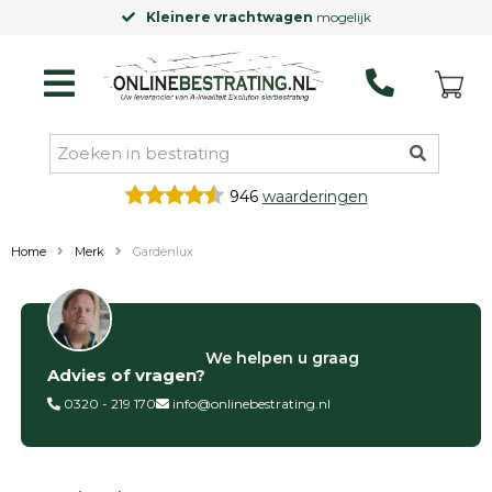
Kleinere vrachtwagen
mogelijk
946
waarderingen
Home
Merk
Gardenlux
Categorieën
We helpen u graag
Advies of vragen?
Siertegels
Betontegels
0320 - 219 170
info@onlinebestrating.nl
Keramische
tegels
Natuursteen
tegels