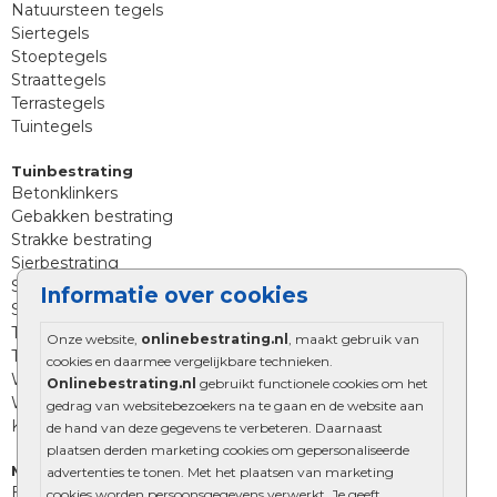
Natuursteen tegels
Siertegels
Stoeptegels
Straattegels
Terrastegels
Tuintegels
Tuinbestrating
Betonklinkers
Gebakken bestrating
Strakke bestrating
Sierbestrating
Straatklinkers
Informatie over cookies
Straatstenen
Trommelstenen
Onze website,
onlinebestrating.nl
, maakt gebruik van
Tuinstenen
cookies en daarmee vergelijkbare technieken.
Waalformaat
Onlinebestrating.nl
gebruikt functionele cookies om het
Wildverband bestrating
gedrag van websitebezoekers na te gaan en de website aan
Kingstones
de hand van deze gegevens te verbeteren. Daarnaast
plaatsen derden marketing cookies om gepersonaliseerde
Muurelementen
advertenties te tonen. Met het plaatsen van marketing
Betonbielzen
cookies worden persoonsgegevens verwerkt. Je geeft