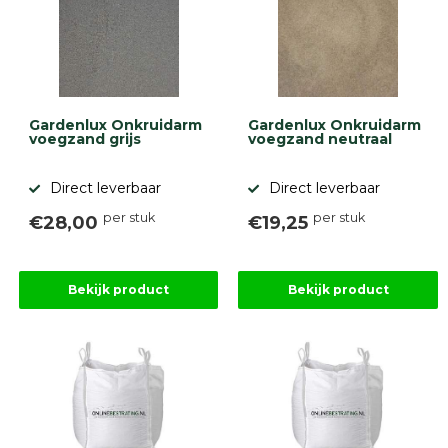
9.1
Gardenlux Onkruidarm
Gardenlux Onkruidarm
voegzand grijs
voegzand neutraal
gebaseerd
Direct leverbaar
Direct leverbaar
op
946
per stuk
per stuk
ervaringen
€28,00
€19,25
Bekijk product
Bekijk product