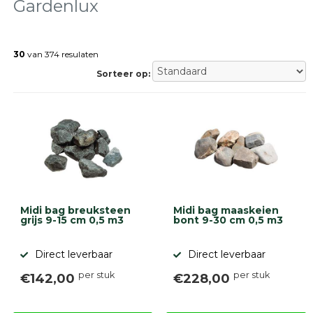
Gardenlux
Terrastegels
Tuintegels
Stoeptegels
30
van 374 resulaten
Buitentegels
Sorteer op:
Balkontegels
Sierbestrating
Betonklinkers
Gebakken
bestrating
Sierbestrating
Strakke
bestrating
Trommelstenen
Midi bag breuksteen
Midi bag maaskeien
Wildverband
grijs 9-15 cm 0,5 m3
bont 9-30 cm 0,5 m3
bestrating
Muurelementen
Straatklinkers
Direct leverbaar
Direct leverbaar
per stuk
per stuk
€142,00
€228,00
Opsluitbanden
Betonbanden
Palissades