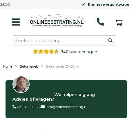
Kleinere vrachtwagen
mogelijk
946
waarderingen
Home
Betontegels
Betontegels 30x30cm
Filter op
We helpen u graag
Advies of vragen?
Categorieën
0320 - 219 170
info@onlinebestrating.nl
Siertegels
Betontegels
Keramische