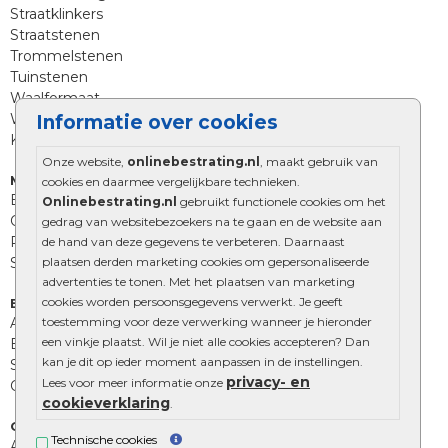
Straatklinkers
Straatstenen
Trommelstenen
Tuinstenen
Waalformaat
Wildverband bestrating
Informatie over cookies
Kingstones
Onze website,
onlinebestrating.nl
, maakt gebruik van
Muurelementen
cookies en daarmee vergelijkbare technieken.
Betonbielzen
Onlinebestrating.nl
gebruikt functionele cookies om het
Opsluitbanden
gedrag van websitebezoekers na te gaan en de website aan
Palissades
de hand van deze gegevens te verbeteren. Daarnaast
plaatsen derden marketing cookies om gepersonaliseerde
Stapelblokken
advertenties te tonen. Met het plaatsen van marketing
cookies worden persoonsgegevens verwerkt. Je geeft
Extra benodigdheden
toestemming voor deze verwerking wanneer je hieronder
Afwatering en diversen
een vinkje plaatst. Wil je niet alle cookies accepteren? Dan
Beplantings en betonelementen
kan je dit op ieder moment aanpassen in de instellingen.
Split, grind en zand
privacy- en
Lees voor meer informatie onze
Oprit tegels
cookieverklaring
.
Overig
Technische cookies
Aanbiedingen