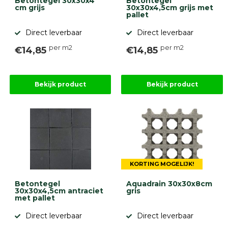
Betontegel 30x30x4
Betontegel
cm grijs
30x30x4,5cm grijs met
Betonbanden
pallet
Palissades
Stapelblokken
Direct leverbaar
Direct leverbaar
Grind
per m2
per m2
€14,85
€14,85
en
zand
Tuinaarde
Halfverharding
Bekijk product
Bekijk product
Afwatering
en
diversen
Beplantings
en
betonelementen
Overig
KORTING MOGELIJK!
Kunstgras
Aanbiedingen
Betontegel
Aquadrain 30x30x8cm
Compleet
30x30x4,5cm antraciet
gris
met pallet
tuinproject
(informatie)
Direct leverbaar
Direct leverbaar