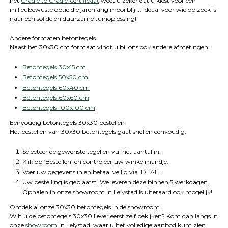
het
Cradle to Cradle-certificaat
weet u zeker dat u kiest voor een
milieubewuste optie die jarenlang mooi blijft: ideaal voor wie op zoek is
naar een solide en duurzame tuinoplossing!
Andere formaten betontegels
Naast het 30x30 cm formaat vindt u bij ons ook andere afmetingen:
Betontegels 30x15 cm
Betontegels 50x50 cm
Betontegels 60x40 cm
Betontegels 60x60 cm
Betontegels 100x100 cm
Eenvoudig betontegels 30x30 bestellen
Het bestellen van 30x30 betontegels gaat snel en eenvoudig:
Selecteer de gewenste tegel en vul het aantal in.
Klik op ‘Bestellen’ en controleer uw winkelmandje.
Voer uw gegevens in en betaal veilig via iDEAL.
Uw bestelling is geplaatst. We leveren deze binnen 5 werkdagen.
Ophalen in onze showroom in Lelystad is uiteraard ook mogelijk!
Ontdek al onze 30x30 betontegels in de showroom
Wilt u de betontegels 30x30 liever eerst zelf bekijken? Kom dan langs in
onze
showroom
in Lelystad, waar u het volledige aanbod kunt zien.