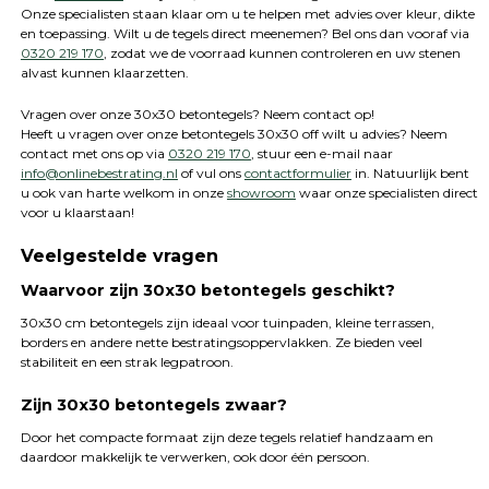
Onze specialisten staan klaar om u te helpen met advies over kleur, dikte
en toepassing. Wilt u de tegels direct meenemen? Bel ons dan vooraf via
0320 219 170
, zodat we de voorraad kunnen controleren en uw stenen
alvast kunnen klaarzetten.
Vragen over onze 30x30 betontegels? Neem contact op!
Heeft u vragen over onze betontegels 30x30 off wilt u advies? Neem
contact met ons op via
0320 219 170
, stuur een e-mail naar
info@onlinebestrating.nl
of vul ons
contactformulier
in. Natuurlijk bent
u ook van harte welkom in onze
showroom
waar onze specialisten direct
voor u klaarstaan!
Veelgestelde vragen
Waarvoor zijn 30x30 betontegels geschikt?
30x30 cm betontegels zijn ideaal voor tuinpaden, kleine terrassen,
borders en andere nette bestratingsoppervlakken. Ze bieden veel
stabiliteit en een strak legpatroon.
Zijn 30x30 betontegels zwaar?
Door het compacte formaat zijn deze tegels relatief handzaam en
daardoor makkelijk te verwerken, ook door één persoon.