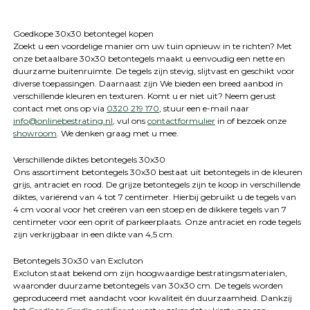
Goedkope 30x30 betontegel kopen
Zoekt u een voordelige manier om uw tuin opnieuw in te richten? Met
onze betaalbare 30x30 betontegels maakt u eenvoudig een nette en
duurzame buitenruimte. De tegels zijn stevig, slijtvast en geschikt voor
diverse toepassingen. Daarnaast zijn We bieden een breed aanbod in
verschillende kleuren en texturen. Komt u er niet uit? Neem gerust
contact met ons op via
0320 219 170
, stuur een e-mail naar
info@onlinebestrating.nl
, vul ons
contactformulier
in of bezoek onze
showroom
. We denken graag met u mee.
Verschillende diktes betontegels 30x30
Ons assortiment betontegels 30x30 bestaat uit betontegels in de kleuren
grijs, antraciet en rood. De grijze betontegels zijn te koop in verschillende
diktes, variërend van 4 tot 7 centimeter. Hierbij gebruikt u de tegels van
4 cm vooral voor het creëren van een stoep en de dikkere tegels van 7
centimeter voor een oprit of parkeerplaats. Onze antraciet en rode tegels
zijn verkrijgbaar in een dikte van 4,5 cm.
Betontegels 30x30 van Excluton
Excluton staat bekend om zijn hoogwaardige bestratingsmaterialen,
waaronder duurzame betontegels van 30x30 cm. De tegels worden
geproduceerd met aandacht voor kwaliteit én duurzaamheid. Dankzij