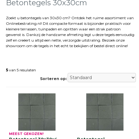
tegels
Betontegels 30x30cm
Natuursteen
tegels
Zoekt u betontegels van 30x30 cm? Ontdek het ruime assortiment van
Onlinebestrating.nl! Dit compacte formaat is bijzonder praktisch voor
Terrastegels
kleinere terrassen, tuinpaden en opritten waar een strak patroon
Tuintegels
gewenst is. Dankzij de handzame afmeting legt u deze tegels eenvoudig
Stoeptegels
zelf en creëert u altijd een nette, verzorgde uitstraling. Bezoek onze
Buitentegels
showroom om de tegels in het echt te bekijken of bestel direct online!
Balkontegels
Sierbestrating
Betonklinkers
5
van 5 resulaten
Gebakken
bestrating
Sorteren op:
Sierbestrating
Strakke
bestrating
Trommelstenen
Wildverband
bestrating
Muurelementen
Straatklinkers
MEEST GEKOZEN!
Opsluitbanden