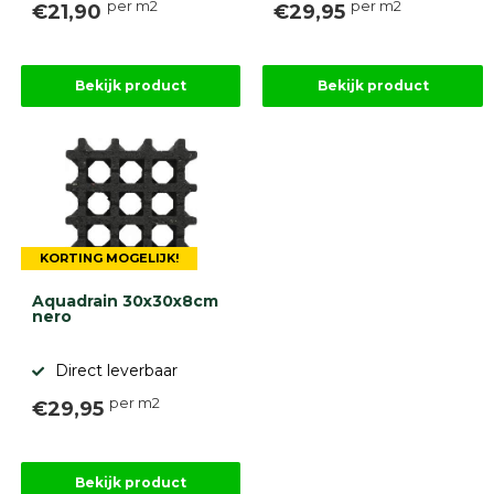
per m2
per m2
Onlinebestrating.nl
€21,90
€29,95
9.1
Bekijk product
Bekijk product
gebaseerd
KORTING MOGELIJK!
op
946
ervaringen
Aquadrain 30x30x8cm
nero
Direct leverbaar
per m2
€29,95
Bekijk product