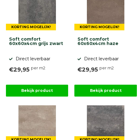
Onlinebestrating.nl
9.1
KORTING MOGELIJK!
KORTING MOGELIJK!
Soft comfort
Soft comfort
60x60x4cm grijs zwart
60x60x4cm haze
Direct leverbaar
Direct leverbaar
per m2
per m2
€29,95
€29,95
gebaseerd
op
946
ervaringen
Bekijk product
Bekijk product
KORTING MOGELIJK!
KORTING MOGELIJK!