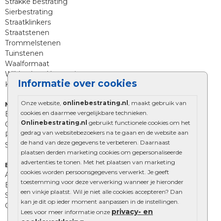
Strakke bestrating
Sierbestrating
Straatklinkers
Straatstenen
Trommelstenen
Tuinstenen
Waalformaat
Wildverband bestrating
Informatie over cookies
Kingstones
Onze website,
onlinebestrating.nl
, maakt gebruik van
Muurelementen
cookies en daarmee vergelijkbare technieken.
Betonbielzen
Onlinebestrating.nl
gebruikt functionele cookies om het
Opsluitbanden
gedrag van websitebezoekers na te gaan en de website aan
Palissades
de hand van deze gegevens te verbeteren. Daarnaast
Stapelblokken
plaatsen derden marketing cookies om gepersonaliseerde
advertenties te tonen. Met het plaatsen van marketing
Extra benodigdheden
cookies worden persoonsgegevens verwerkt. Je geeft
Afwatering en diversen
toestemming voor deze verwerking wanneer je hieronder
Beplantings en betonelementen
een vinkje plaatst. Wil je niet alle cookies accepteren? Dan
Split, grind en zand
kan je dit op ieder moment aanpassen in de instellingen.
Oprit tegels
privacy- en
Lees voor meer informatie onze