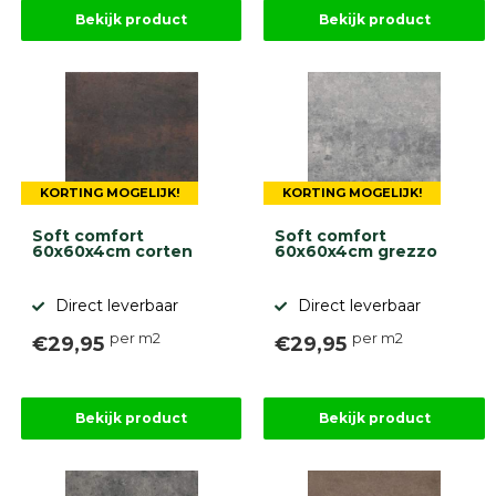
Betonbanden
Bekijk product
Bekijk product
Palissades
Stapelblokken
Grind
en
zand
Tuinaarde
Halfverharding
KORTING MOGELIJK!
KORTING MOGELIJK!
Afwatering
en
Soft comfort
Soft comfort
diversen
60x60x4cm corten
60x60x4cm grezzo
Beplantings
en
Direct leverbaar
Direct leverbaar
betonelementen
per m2
per m2
€29,95
€29,95
Overig
Kunstgras
Aanbiedingen
Compleet
Bekijk product
Bekijk product
tuinproject
(informatie)