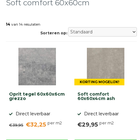
tegels
Soft comfort 60x60cm
Natuursteen
tegels
14
van 14 resulaten
Terrastegels
Tuintegels
Sorteren op:
Stoeptegels
Buitentegels
Balkontegels
Sierbestrating
Betonklinkers
Gebakken
bestrating
KORTING MOGELIJK!
Sierbestrating
Strakke
Oprit tegel 60x60x6cm
Soft comfort
bestrating
grezzo
60x60x4cm ash
Trommelstenen
Wildverband
Direct leverbaar
Direct leverbaar
bestrating
Muurelementen
per m2
per m2
€32,25
€29,95
€39,95
Straatklinkers
Opsluitbanden