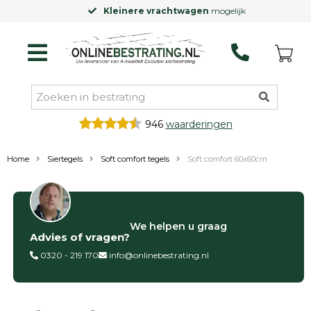
Kleinere vrachtwagen
mogelijk
946
waarderingen
Home
Siertegels
Soft comfort tegels
Soft comfort 60x60cm
Filter op
We helpen u graag
Advies of vragen?
Categorieën
0320 - 219 170
info@onlinebestrating.nl
Siertegels
Betontegels
Keramische