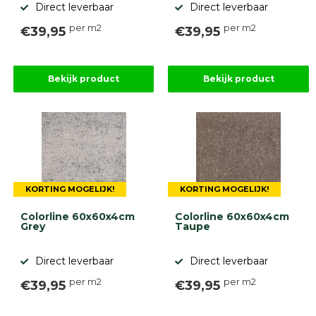
Direct leverbaar
Direct leverbaar
Betonbanden
Palissades
per m2
per m2
€39,95
€39,95
Stapelblokken
Grind
en
Bekijk product
Bekijk product
zand
Tuinaarde
Halfverharding
Afwatering
en
diversen
Beplantings
en
KORTING MOGELIJK!
KORTING MOGELIJK!
betonelementen
Colorline 60x60x4cm
Colorline 60x60x4cm
Overig
Grey
Taupe
Kunstgras
Aanbiedingen
Direct leverbaar
Direct leverbaar
Compleet
tuinproject
per m2
per m2
€39,95
€39,95
(informatie)