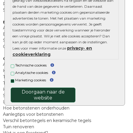
gedrag van websitebezoekers na te gaan en de website aan
Palissades
de hand van deze gegevens te verbeteren. Daarnaast
Stapelblokken
plaatsen derden marketing cookies om gepersonaliseerde
advertenties te tonen. Met het plaatsen van marketing
Extra benodigdheden
cookies worden persoonsgegevens verwerkt. Je geeft
Afwatering en diversen
toestemming voor deze verwerking wanneer je hieronder
Beplantings en betonelementen
een vinkje plaatst. Wil je niet alle cookies accepteren? Dan
Split, grind en zand
kan je dit op ieder moment aanpassen in de instellingen.
Oprit tegels
privacy- en
Lees voor meer informatie onze
cookieverklaring
.
Overig
Aanbiedingen
Technische cookies
Kunstgras
Analytische cookies
Tuintegels outlet
Marketing cookies
Terrastegels leggen
Hoe richt ik een landelijke tuin in?
Doorgaan naar de
Sierbestrating schoonmaken
website
Legpatronen betonstenen
Hoe betonstenen onderhouden
Aanlegtips voor betonstenen
Verschil betontegels en keramische tegels
Tuin renoveren
Wat is een facetrand?