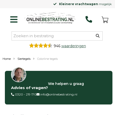
Kleinere vrachtwagen
mogelijk
946
waarderingen
Home
Siertegels
Colorline tegels
Filter op
We helpen u graag
Advies of vragen?
Categorieën
0320 - 219 170
info@onlinebestrating.nl
Siertegels
Betontegels
Keramische