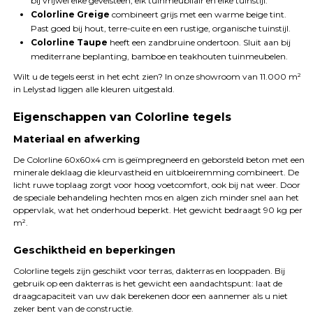
bij vrijwel elke gevelsteen, elk tuinmeubilair en elke tuinstijl.
Colorline Greige
combineert grijs met een warme beige tint.
Past goed bij hout, terre-cuite en een rustige, organische tuinstijl.
Colorline Taupe
heeft een zandbruine ondertoon. Sluit aan bij
mediterrane beplanting, bamboe en teakhouten tuinmeubelen.
Wilt u de tegels eerst in het echt zien? In onze showroom van 11.000 m²
in Lelystad liggen alle kleuren uitgestald.
Eigenschappen van Colorline tegels
Materiaal en afwerking
De Colorline 60x60x4 cm is geïmpregneerd en geborsteld beton met een
minerale deklaag die kleurvastheid en uitbloeiremming combineert. De
licht ruwe toplaag zorgt voor hoog voetcomfort, ook bij nat weer. Door
de speciale behandeling hechten mos en algen zich minder snel aan het
oppervlak, wat het onderhoud beperkt. Het gewicht bedraagt 90 kg per
m².
Geschiktheid en beperkingen
Colorline tegels zijn geschikt voor terras, dakterras en looppaden. Bij
gebruik op een dakterras is het gewicht een aandachtspunt: laat de
draagcapaciteit van uw dak berekenen door een aannemer als u niet
zeker bent van de constructie.