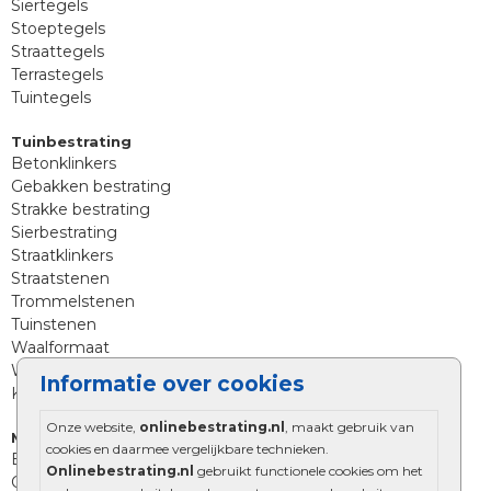
Siertegels
Stoeptegels
Straattegels
Terrastegels
Tuintegels
Tuinbestrating
Betonklinkers
Gebakken bestrating
Strakke bestrating
Sierbestrating
Straatklinkers
Straatstenen
Trommelstenen
Tuinstenen
Waalformaat
Wildverband bestrating
Informatie over cookies
Kingstones
Onze website,
onlinebestrating.nl
, maakt gebruik van
Muurelementen
cookies en daarmee vergelijkbare technieken.
Betonbielzen
Onlinebestrating.nl
gebruikt functionele cookies om het
Opsluitbanden