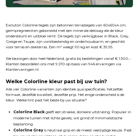
Excluton Colorline tegels zijn betonnen terrastegels van 60x60x4 cm,
geïmpregneerd en geborsteld met een minerale deklaag die de kleur
ondersteunt en uitbloei remt. De tegels zijn verkrijgbaar in Black, Grey,
Greige en Taupe, zijn vorstbestendig en onderhoudsarm, en geschikt
voor terras en dakterras. Een m² weegt 90 kg en kost € 39,95.
We bezorgen door heel Nederland, gratis bij bestellingen vanaf € 1.500,-.
Klanten beoordelen ons met 9,1/10 op basis van 946 ervaringen via
Klantervaringen.nl.
Welke Colorline kleur past bij uw tuin?
Alle vier Colorline-varianten zijn identiek qua specificaties: hetzelfde
formaat, dezelfde kwaliteit, dezelfde prijs. Het enige onderscheid is de
kleur. Welke tint past het beste bij uw situatie?
Colorline Black
geeft een strakke, donkere uitstraling. Populair in
moderne tuinen met lichte gevels, wit grind of minimalistische
beplanting.
Colorline Grey
is neutraal grijs en de meest veelzijdige keuze. Past