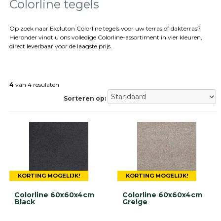
tegels
Colorline tegels
Natuursteen
tegels
Op zoek naar Excluton Colorline tegels voor uw terras of dakterras?
Hieronder vindt u ons volledige Colorline-assortiment in vier kleuren,
Terrastegels
direct leverbaar voor de laagste prijs.
Tuintegels
Stoeptegels
Buitentegels
Balkontegels
4
van 4 resulaten
Sierbestrating
Sorteren op:
Betonklinkers
Gebakken
bestrating
Sierbestrating
Strakke
bestrating
Trommelstenen
Wildverband
KORTING MOGELIJK!
KORTING MOGELIJK!
bestrating
Muurelementen
Colorline 60x60x4cm
Colorline 60x60x4cm
Black
Greige
Straatklinkers
Opsluitbanden