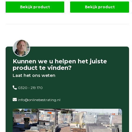
Onlinebestrating.nl
Bekijk product
Bekijk product
9.1
Kunnen we u helpen het juiste
gebaseerd
product te vinden?
op
946
Laat het ons weten
ervaringen
0320 - 219 170
info@onlinebestrating.nl