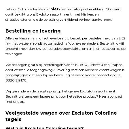
Let op: Colorline tegels zijn
niet
geschikt als opritbedekking. Voor een
oprit bekijkt u ons Excluton assortiment, met klinkers en
straatbakstenen die de belasting van rijdend verkeer aankunnen.
Bestelling en levering
Alle vier kleuren zijn direct leverbaar. U bestelt per besteleenheid van 2,52
m²; het systeem rondt automatisch af op hele eenheden. Bestel altijd vijf
procent meer dan uw benodigde oppervlakte, om snij- en passeverlies op
te vangen.
We bezorgen gratis bij bestellingen vanaf € 1.500,-. Heeft u een krappe
oprit of smalle toegangsweg? Levering met een kleinere vrachtwagen is
mogelijk; geef dat aan bij uw bestelling of neem vooraf contact op via
0320 219170.
Wij garanderen de laagste prijs op het gehele Excluton assortiment.
Betaalt u ergens een lagere prijs voor hetzelfde product? Neem contact
met ons op.
Veelgestelde vragen over Excluton Colorline
tegels
Wat zijn Excluton Colorline tegels?