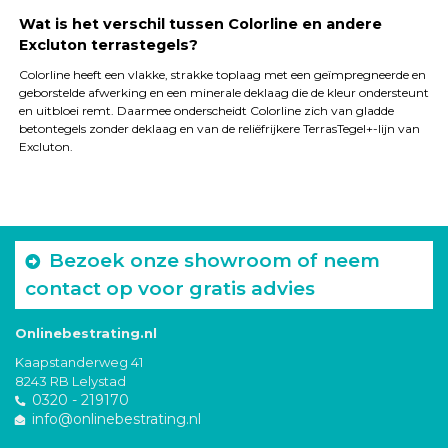
Wat is het verschil tussen Colorline en andere
Excluton terrastegels?
Colorline heeft een vlakke, strakke toplaag met een geïmpregneerde en
geborstelde afwerking en een minerale deklaag die de kleur ondersteunt
en uitbloei remt. Daarmee onderscheidt Colorline zich van gladde
betontegels zonder deklaag en van de reliëfrijkere TerrasTegel+-lijn van
Excluton.
Bezoek onze showroom of neem
contact op voor gratis advies
Onlinebestrating.nl
Kaapstanderweg 41
8243 RB Lelystad
0320 - 219170
info@onlinebestrating.nl