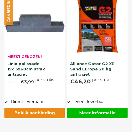
AANBIEDING
MEEST GEKOZEN!
Linia palissade
Alliance Gator G2 XP
15x15x60cm strak
Sand Europe 20 kg
antraciet
antraciet
per stuks
per stuk
€46,20
€5,75
€3,99
Direct leverbaar
Direct leverbaar
Bekijk aanbieding
Meer informatie