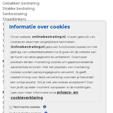
Gebakken bestrating
Strakke bestrating
Sierbestrating
Straatklinkers
Straatstenen
Informatie over cookies
Trommelstenen
Tuinstenen
Onze website,
onlinebestrating.nl
, maakt gebruik van
Waalformaat
cookies en daarmee vergelijkbare technieken.
Wildverband bestrating
Onlinebestrating.nl
gebruikt functionele cookies om het
Kingstones
gedrag van websitebezoekers na te gaan en de website aan
de hand van deze gegevens te verbeteren. Daarnaast
Muurelementen
plaatsen derden marketing cookies om gepersonaliseerde
Betonbielzen
advertenties te tonen. Met het plaatsen van marketing
Opsluitbanden
cookies worden persoonsgegevens verwerkt. Je geeft
Palissades
toestemming voor deze verwerking wanneer je hieronder
Stapelblokken
een vinkje plaatst. Wil je niet alle cookies accepteren? Dan
kan je dit op ieder moment aanpassen in de instellingen.
privacy- en
Extra benodigdheden
Lees voor meer informatie onze
Afwatering en diversen
cookieverklaring
.
Beplantings en betonelementen
Technische cookies
Split, grind en zand