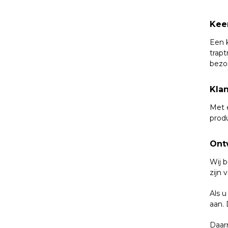
Kee
Een 
trapt
bezor
Kla
Met e
prod
Ont
Wij b
zijn 
Als u
aan. 
Daarn