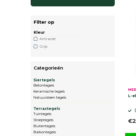
Filter op
Kleur
Antraciet
Grijs
Categorieën
Siertegels
Betontegels
MEE
Keramische tegels
L-e
Natuursteen tegels
Terrastegels
Tuintegels
Stoeptegels
€2
Buitentegels
Balkontegels