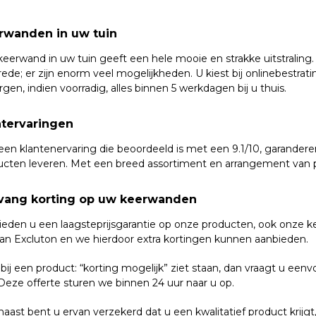
rwanden in uw tuin
keerwand in uw tuin geeft een hele mooie en strakke uitstraling
rede; er zijn enorm veel mogelijkheden. U kiest bij onlinebestrat
gen, indien voorradig, alles binnen 5 werkdagen bij u thuis.
ntervaringen
en klantenervaring die beoordeeld is met een 9.1/10, garanderen
ucten leveren. Met een breed assortiment en arrangement van pr
vang korting op uw keerwanden
ieden u een laagsteprijsgarantie op onze producten, ook onze k
van Excluton en we hierdoor extra kortingen kunnen aanbieden.
 bij een product: “korting mogelijk” ziet staan, dan vraagt u ee
Deze offerte sturen we binnen 24 uur naar u op.
aast bent u ervan verzekerd dat u een kwalitatief product krijgt