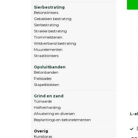
Sierbestrating
Betonklinkers
Gebakken bestrating
Sierbestrating
Strakke bestrating
Trommelstenen
Wildverband bestrating
Muurelementen
Straatklinkers
Opsluitbanden
Betonbanden
Palissades
Stapelblokken
Grind en zand
Tuinaarde
Halfverharding
Afwatering en diversen
L-e
Beplantings en betonelementen
Overig
Kunstgras