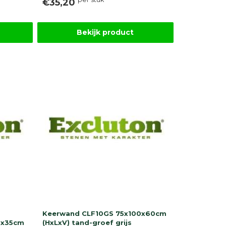
€35,20
Bekijk product
Keerwand CLF10GS 75x100x60cm
)x35cm
(HxLxV) tand-groef grijs