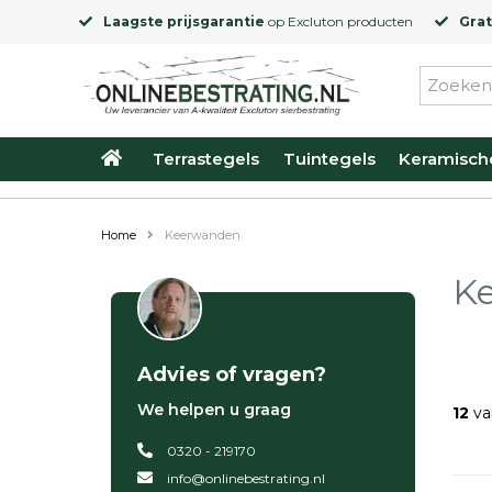
Laagste prijsgarantie
op
Excluton
producten
Grat
Terrastegels
Tuintegels
Keramisch
Home
Keerwanden
K
Advies of vragen?
We helpen u graag
12
va
0320 - 219170
info@onlinebestrating.nl