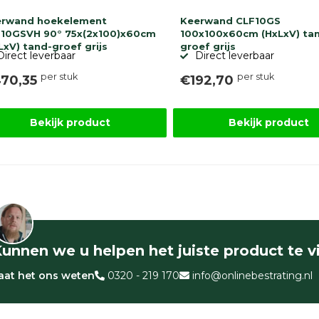
erwand hoekelement
Keerwand CLF10GS
10GSVH 90° 75x(2x100)x60cm
100x100x60cm (HxLxV) ta
LxV) tand-groef grijs
groef grijs
Direct leverbaar
Direct leverbaar
per stuk
per stuk
70,35
€192,70
Bekijk product
Bekijk product
unnen we u helpen het juiste product te 
aat het ons weten
0320 - 219 170
info@onlinebestrating.nl