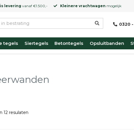
is levering
vanaf €1.500,-
Kleinere vrachtwagen
mogelijk
0320 -
e tegels
Siertegels
Betontegels
Opsluitbanden
S
eerwanden
n 12 resulaten