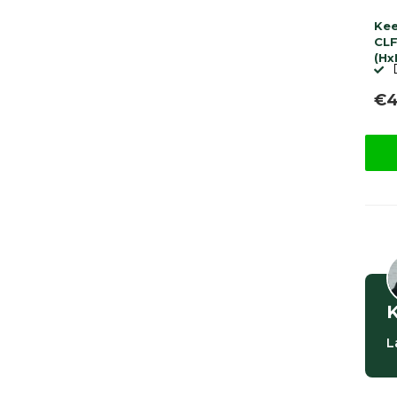
Ke
CLF
(Hx
€4
K
L