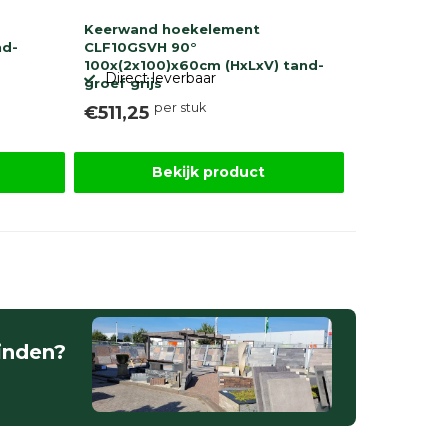
Keerwand hoekelement
nd-
CLF10GSVH 90°
100x(2x100)x60cm (HxLxV) tand-
Direct leverbaar
groef grijs
per stuk
€511,25
Bekijk product
vinden?