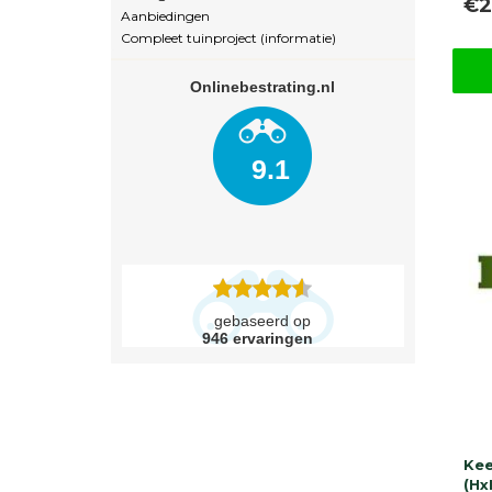
€2
Aanbiedingen
Compleet tuinproject (informatie)
Onlinebestrating.nl
9.1
gebaseerd op
946
ervaringen
Ke
(Hx