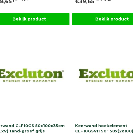
8,65
€39,65
Bekijk product
Bekijk product
erwand CLF10GS 50x100x35cm
Keerwand hoekelement
LxV) tand-groef grijs
CLF10GSVH 90° 50x(2x100