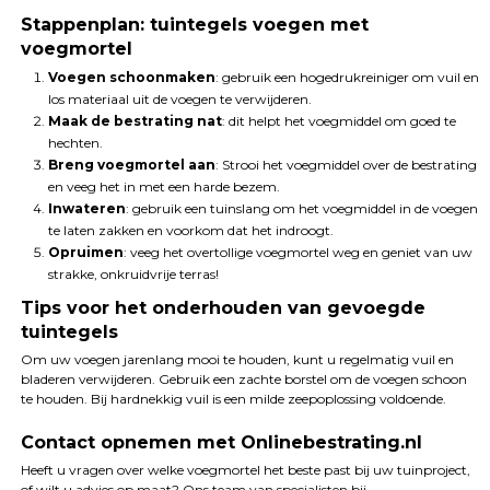
Stappenplan: tuintegels voegen met
voegmortel
Voegen schoonmaken
: gebruik een hogedrukreiniger om vuil en
los materiaal uit de voegen te verwijderen.
Maak de bestrating nat
: dit helpt het voegmiddel om goed te
hechten.
Breng voegmortel aan
: Strooi het voegmiddel over de bestrating
en veeg het in met een harde bezem.
Inwateren
: gebruik een tuinslang om het voegmiddel in de voegen
te laten zakken en voorkom dat het indroogt.
Opruimen
: veeg het overtollige voegmortel weg en geniet van uw
strakke, onkruidvrije terras!
Tips voor het onderhouden van gevoegde
tuintegels
Om uw voegen jarenlang mooi te houden, kunt u regelmatig vuil en
bladeren verwijderen. Gebruik een zachte borstel om de voegen schoon
te houden. Bij hardnekkig vuil is een milde zeepoplossing voldoende.
Contact opnemen met Onlinebestrating.nl
Heeft u vragen over welke voegmortel het beste past bij uw tuinproject,
of wilt u advies op maat? Ons team van specialisten bij