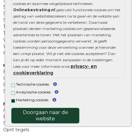
Strakke bestrating
cookies en daarmee vergelijkbare technieken.
Sierbestrating
Onlinebestrating.nl
gebruikt functionele cookies om het
Straatklinkers
gedrag van websitebezoekers na te gaan en de website aan
Straatstenen
de hand van deze gegevens te verbeteren. Daarnaast
Trommelstenen
plaatsen derden marketing cookies om gepersonaliseerde
Tuinstenen
advertenties te tonen. Met het plaatsen van marketing
Waalformaat
cookies worden persoonsgegevens verwerkt. Je geeft
Wildverband bestrating
toestemming voor deze verwerking wanneer je hieronder
Kingstones
een vinkje plaatst. Wil je niet alle cookies accepteren? Dan
kan je dit op ieder moment aanpassen in de instellingen.
Muurelementen
privacy- en
Lees voor meer informatie onze
Betonbielzen
cookieverklaring
.
Opsluitbanden
Palissades
Technische cookies
Stapelblokken
Analytische cookies
Marketing cookies
Extra benodigdheden
Afwatering en diversen
Doorgaan naar de
Beplantings en betonelementen
website
Split, grind en zand
Oprit tegels