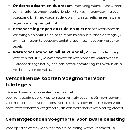
Onderhoudsarm en duurzaam
: met voegmortel kiest u voor
een langdurig, onderhoudsvriendelijk terras. In tegenstelling tot
voegzand blijft het voegmiddel op zijn plaats, zelfs na een zware
regenbui of bij veel gebruik.
Bescherming tegen onkruid en mieren
: het voorkomt de
vorming van onkruid en maakt het mieren praktisch onmogelijk
om hun nesten te bouwen, zodat u geen last hebt van verzakte
tegels.
Waterdoorlatend en milieuvriendelijk
: voegmortel zorgt
voor een natuurlijke waterafvoer en voorkomt zo wateroverlast.
Hierdoor draagt het bij aan een betere afwatering in uw tuin en is
het beter voor de natuur.
Verschillende soorten voegmortel voor
tuintegels
Eén- en twee-componenten voegmortel
Voor eenvoudig gebruik op terrassen en tuinpaden is één-component
voegmortel ideaal. Voor intensievere toepassingen kunt u kiezen voor
twee-componenten voegmortel, die een extra sterke verbinding creëert.
Cementgebonden voegmortel voor zware belasting
Voor opritten of plekken waar zware belasting wordt verwacht, is