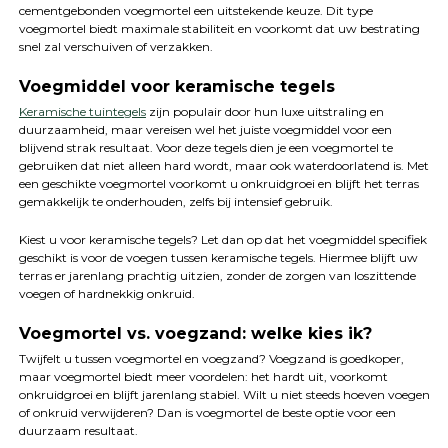
cementgebonden voegmortel een uitstekende keuze. Dit type
voegmortel biedt maximale stabiliteit en voorkomt dat uw bestrating
snel zal verschuiven of verzakken.
Voegmiddel voor keramische tegels
Keramische tuintegels
zijn populair door hun luxe uitstraling en
duurzaamheid, maar vereisen wel het juiste voegmiddel voor een
blijvend strak resultaat. Voor deze tegels dien je een voegmortel te
gebruiken dat niet alleen hard wordt, maar ook waterdoorlatend is. Met
een geschikte voegmortel voorkomt u onkruidgroei en blijft het terras
gemakkelijk te onderhouden, zelfs bij intensief gebruik.
Kiest u voor keramische tegels? Let dan op dat het voegmiddel specifiek
geschikt is voor de voegen tussen keramische tegels. Hiermee blijft uw
terras er jarenlang prachtig uitzien, zonder de zorgen van loszittende
voegen of hardnekkig onkruid.
Voegmortel vs. voegzand: welke kies ik?
Twijfelt u tussen voegmortel en voegzand? Voegzand is goedkoper,
maar voegmortel biedt meer voordelen: het hardt uit, voorkomt
onkruidgroei en blijft jarenlang stabiel. Wilt u niet steeds hoeven voegen
of onkruid verwijderen? Dan is voegmortel de beste optie voor een
duurzaam resultaat.