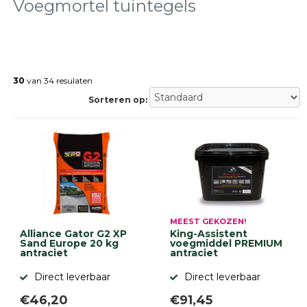
tegels
Voegmortel tuintegels
Natuursteen
tegels
Terrastegels
Tuintegels
Stoeptegels
30
van 34 resulaten
Buitentegels
Sorteren op:
Balkontegels
Sierbestrating
Betonklinkers
Gebakken
bestrating
Sierbestrating
Strakke
bestrating
MEEST GEKOZEN!
Trommelstenen
Alliance Gator G2 XP
King-Assistent
Wildverband
Sand Europe 20 kg
voegmiddel PREMIUM
antraciet
antraciet
bestrating
Muurelementen
Direct leverbaar
Direct leverbaar
Straatklinkers
€46,20
€91,45
Opsluitbanden