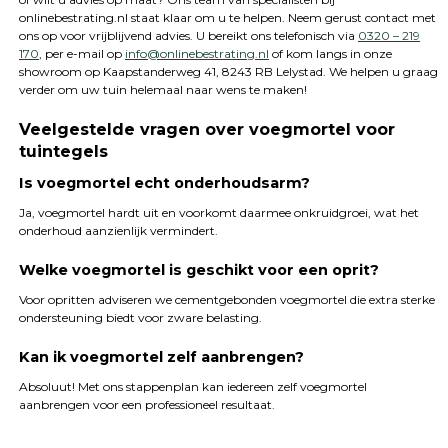
onlinebestrating.nl staat klaar om u te helpen. Neem gerust contact met
ons op voor vrijblijvend advies. U bereikt ons telefonisch via
0320 – 219
170
, per e-mail op
info@onlinebestrating.nl
of kom langs in onze
showroom op Kaapstanderweg 41, 8243 RB Lelystad. We helpen u graag
verder om uw tuin helemaal naar wens te maken!
Veelgestelde vragen over voegmortel voor
tuintegels
Is voegmortel echt onderhoudsarm?
Ja, voegmortel hardt uit en voorkomt daarmee onkruidgroei, wat het
onderhoud aanzienlijk vermindert.
Welke voegmortel is geschikt voor een oprit?
Voor opritten adviseren we cementgebonden voegmortel die extra sterke
ondersteuning biedt voor zware belasting.
Kan ik voegmortel zelf aanbrengen?
Absoluut! Met ons stappenplan kan iedereen zelf voegmortel
aanbrengen voor een professioneel resultaat.