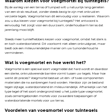
Waarom kiezen voor voegmortel bij tuintegels?
Bij de aanleg van een terras of tuinpad wilt u natuurlijk lang genieten
van een strak resultaat, zonder steeds bezig te zijn met onkruid en
verzakte tegels. Voegmortel kan dit eenvoudig voor u realiseren. Waarom
zou u dus kiezen voor voegmortel bij tuintegels? Het antwoord is
eenvoudig: het zorgt voor een duurzaam, onderhoudsarm terras dat
jarenlang mooi blijft.
Steeds meer tuinliefhebbers kiezen voor voegmortel, omdat het sterk is
en toch waterdoorlatend. Dit voorkomt niet alleen onkruidgroei, maar
biedt ook een milieuvriendelijke manier om uw tuinonderhoud te
verminderen.
Wat is voegmortel en hoe werkt het?
Voegmortel is een speciaal soort voegmiddel dat hard wordt en daardoor
een sterke, onkruidwerende barrière vormt tussen uw tegels. Maar hoe
werkt dit precies? Voegmortel bestaat uit één- of twee-componenten
materialen die na aanbrengen hard worden. Hierdoor zijn ze bestand
tegen slijtage, waterdoorlatend én milieuvriendelijk. Afhankelijk van het
type tegel of het soort ondergrond kiest u het juiste type voegmortel,
zoals cementgebonden mortels voor zwaardere toepassingen of
waterdoorlatende mortels voor uw terras.
Voordelen van voegmortel voor tuintegels