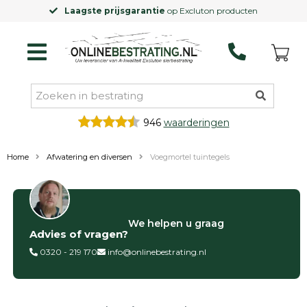
Laagste prijsgarantie
op Excluton producten
946
waarderingen
Home
Afwatering en diversen
Voegmortel tuintegels
Filter op
We helpen u graag
Advies of vragen?
Categorieën
0320 - 219 170
info@onlinebestrating.nl
Siertegels
Betontegels
Keramische