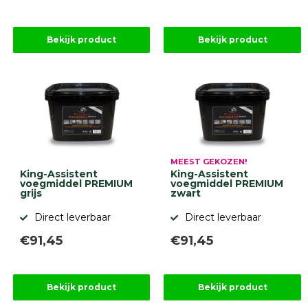
Betonbanden
Palissades
Stapelblokken
Bekijk product
Bekijk product
Grind
en
zand
Tuinaarde
Halfverharding
Afwatering
en
diversen
MEEST GEKOZEN!
Beplantings
King-Assistent
King-Assistent
en
voegmiddel PREMIUM
voegmiddel PREMIUM
betonelementen
grijs
zwart
Overig
Direct leverbaar
Direct leverbaar
Kunstgras
€91,45
€91,45
Aanbiedingen
Compleet
tuinproject
(informatie)
Bekijk product
Bekijk product