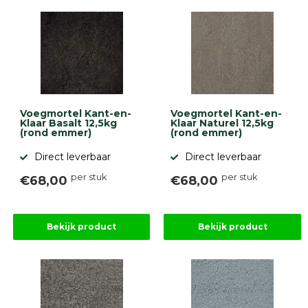
Onlinebestrating.nl
9.1
Voegmortel Kant-en-
Voegmortel Kant-en-
Klaar Basalt 12,5kg
Klaar Naturel 12,5kg
(rond emmer)
(rond emmer)
gebaseerd
Direct leverbaar
Direct leverbaar
op
946
per stuk
per stuk
€68,00
€68,00
ervaringen
Bekijk product
Bekijk product