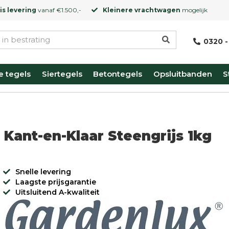
is levering
vanaf €1.500,-
Kleinere vrachtwagen
mogelijk
0320 -
e tegels
Siertegels
Betontegels
Opsluitbanden
S
Kant-en-Klaar Steengrijs 1kg
Snelle levering
Laagste prijsgarantie
Uitsluitend A-kwaliteit