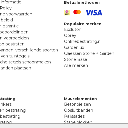
 informatie
Betaalmethoden
Policy
ne voorwaarden
 beleid
Populaire merken
n garantie
Excluton
beoordelingen
Oprey
en voorbeelden
Onlinebestrating.nl
p bestraten
Gardenlux
anden: verschillende soorten
Claessen Stone + Garden
van tuintegels
Stone Base
sche tegels schoonmaken
Alle merken
banden plaatsen
trating
Muurelementen
inkers
Betonbielzen
n bestrating
Opsluitbanden
 bestrating
Palissades
rating
Stapelblokken