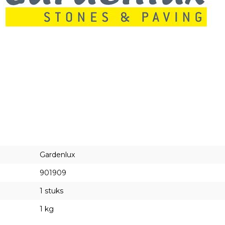
Gardenlux
901909
1 stuks
1 kg