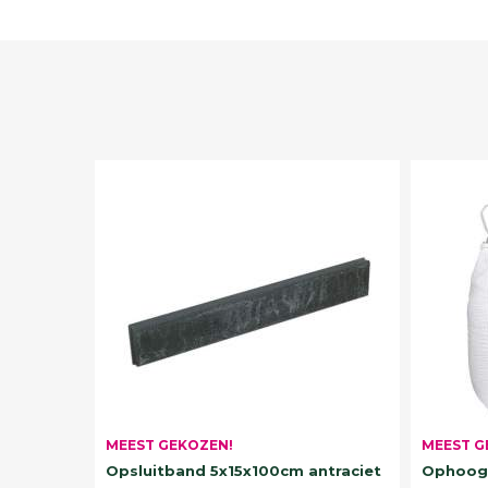
MEEST G
MEEST GEKOZEN!
Ophoogz
Opsluitband 5x15x100cm antraciet