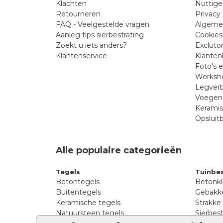
Klachten
Nuttige
Retourneren
Privacy 
FAQ - Veelgestelde vragen
Algeme
Aanleg tips sierbestrating
Cookies
Zoekt u iets anders?
Excluto
Klantenservice
Klanten
Foto's 
Worksho
Legverb
Voegen 
Kerami
Opsluit
Alle populaire categorieën
Tegels
Tuinbes
Betontegels
Betonkl
Buitentegels
Gebakke
Keramische tegels
Strakke
Natuursteen tegels
Sierbest