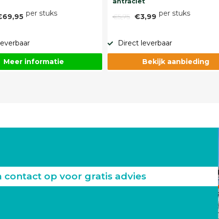
antraciet
per stuks
per stuks
€69,95
€5,75
€3,99
leverbaar
Direct leverbaar
Meer informatie
Bekijk aanbieding
ontact op voor gratis advies