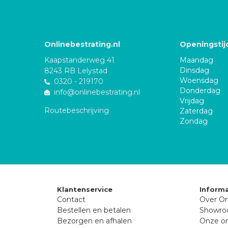
Onlinebestrating.nl
Openingstij
Kaapstanderweg 41
Maandag
Dinsdag
8243 RB Lelystad
Woensdag
0320 - 219170
Donderdag
info@onlinebestrating.nl
Vrijdag
Routebeschrijving
Zaterdag
Zondag
Klantenservice
Informa
Contact
Over On
Bestellen en betalen
Showr
Bezorgen en afhalen
Onze on