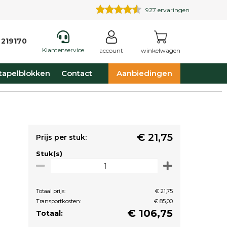
927
ervaringen
 219170
Klantenservice
account
winkelwagen
tapelblokken
Contact
Aanbiedingen
€ 21,75
Prijs per stuk:
Stuk(s)
Totaal prijs:
€ 21,75
Transportkosten:
€ 85,00
€
106,75
Totaal: