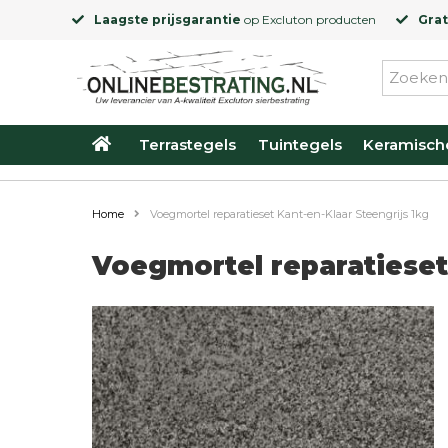
Laagste prijsgarantie
op
Excluton
producten
Grat
Terrastegels
Tuintegels
Keramisch
Home
Voegmortel reparatieset Kant-en-Klaar Steengrijs 1kg
Voegmortel reparatieset 