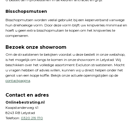
Bisschopsmutsen
Bisschopmutsen worden veelal gebruikt bij een keperverband vanwege
hun driehoekige vorm. Door deze vorm blijft uw knipverlies minimaal en
hoeft u geen extra bisschopmutsen te kopen om het knipverlies te
compenseren.
Bezoek onze showroom
Om de straatstenen te bekijken voordat u deze bestelt in onze webshop,
is het mogelijk om langs te komen in onze showroom in Lelystad. Wij
beschikken over het volledige assortiment Excluton straatstenen. Mocht
u vragen hebben of advies willen, kunnen wij u direct helpen onder het
genot van een kopje koffie. Bekijk onze actuele openingstijden op de
contactpagina
.
Contact en adres
Onlinebestrating.nl
Kaapstanderweg 41
8243 RB Lelystad
Telefoon:
0320 219 170