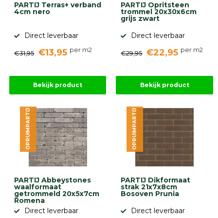
PARTIJ Terras+ verband
PARTIJ Opritsteen
Betonbanden
4cm nero
trommel 20x30x6cm
Palissades
grijs zwart
Stapelblokken
Direct leverbaar
Direct leverbaar
Grind
per m2
per m2
€13,95
€22,95
en
€31,95
€29,95
zand
Tuinaarde
Halfverharding
Bekijk product
Bekijk product
Afwatering
en
diversen
OPRUIMPARTIJ
OPRUIMPARTIJ
Beplantings
en
betonelementen
Overig
Kunstgras
Aanbiedingen
PARTIJ Abbeystones
PARTIJ Dikformaat
Compleet
waalformaat
strak 21x7x8cm
tuinproject
getrommeld 20x5x7cm
Bosoven Prunia
Romena
(informatie)
Direct leverbaar
Direct leverbaar