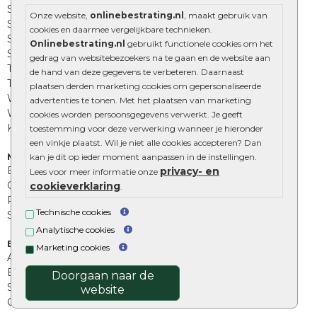
Strakke bestrating
Onze website,
onlinebestrating.nl
, maakt gebruik van
Sierbestrating
cookies en daarmee vergelijkbare technieken.
Straatklinkers
Onlinebestrating.nl
gebruikt functionele cookies om het
Straatstenen
gedrag van websitebezoekers na te gaan en de website aan
Trommelstenen
de hand van deze gegevens te verbeteren. Daarnaast
Tuinstenen
plaatsen derden marketing cookies om gepersonaliseerde
Waalformaat
advertenties te tonen. Met het plaatsen van marketing
Wildverband bestrating
cookies worden persoonsgegevens verwerkt. Je geeft
Kingstones
toestemming voor deze verwerking wanneer je hieronder
een vinkje plaatst. Wil je niet alle cookies accepteren? Dan
Muurelementen
kan je dit op ieder moment aanpassen in de instellingen.
Betonbielzen
privacy- en
Lees voor meer informatie onze
Opsluitbanden
cookieverklaring
.
Palissades
Technische cookies
Stapelblokken
Analytische cookies
Extra benodigdheden
Marketing cookies
Afwatering en diversen
Beplantings en betonelementen
Doorgaan naar de
Split, grind en zand
website
Oprit tegels