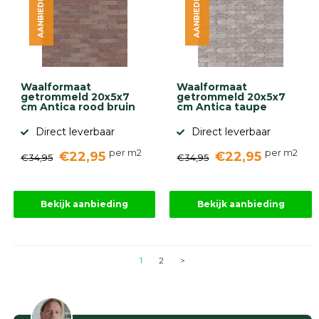
AANBIEDING
AANBIEDING
Waalformaat
Waalformaat
getrommeld 20x5x7
getrommeld 20x5x7
cm Antica rood bruin
cm Antica taupe
Direct leverbaar
Direct leverbaar
per m2
per m2
€22,95
€22,95
€34,95
€34,95
Bekijk aanbieding
Bekijk aanbieding
1
2
>