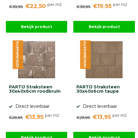
Onlinebestrating.nl
per m2
per m2
€22,50
€19,95
€39,95
€39,95
9.1
Bekijk product
Bekijk product
OPRUIMPARTIJ
OPRUIMPARTIJ
gebaseerd
op
946
ervaringen
PARTIJ Straksteen
PARTIJ Straksteen
30x40x6cm roodbruin
30x40x6cm taupe
Direct leverbaar
Direct leverbaar
per m2
per m2
€13,95
€13,95
€29,95
€29,95
Bekijk product
Bekijk product