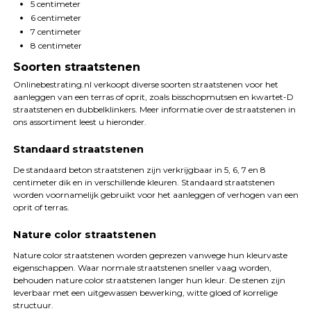
5 centimeter
6 centimeter
7 centimeter
8 centimeter
Soorten straatstenen
Onlinebestrating.nl verkoopt diverse soorten straatstenen voor het
aanleggen van een terras of oprit, zoals bisschopmutsen en kwartet-D
straatstenen en dubbelklinkers. Meer informatie over de straatstenen in
ons assortiment leest u hieronder.
Standaard straatstenen
De standaard beton straatstenen zijn verkrijgbaar in 5, 6, 7 en 8
centimeter dik en in verschillende kleuren. Standaard straatstenen
worden voornamelijk gebruikt voor het aanleggen of verhogen van een
oprit of terras.
Nature color straatstenen
Nature color straatstenen worden geprezen vanwege hun kleurvaste
eigenschappen. Waar normale straatstenen sneller vaag worden,
behouden nature color straatstenen langer hun kleur. De stenen zijn
leverbaar met een uitgewassen bewerking, witte gloed of korrelige
structuur.