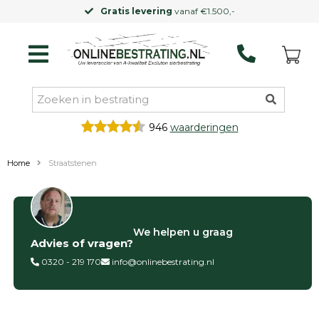
Gratis levering
vanaf €1.500,-
946
waarderingen
Home
Straatstenen
Filter op
We helpen u graag
Advies of vragen?
Categorieën
0320 - 219 170
info@onlinebestrating.nl
Siertegels
Betontegels
Keramische