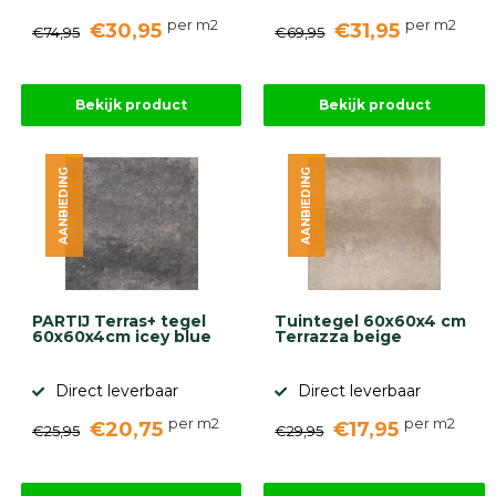
per m2
per m2
€30,95
€31,95
€74,95
€69,95
Bekijk product
Bekijk product
AANBIEDING
AANBIEDING
PARTIJ Terras+ tegel
Tuintegel 60x60x4 cm
60x60x4cm icey blue
Terrazza beige
Direct leverbaar
Direct leverbaar
per m2
per m2
€20,75
€17,95
€25,95
€29,95