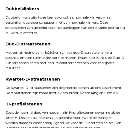
Dubbelklinkers
Dubbelklinkers zijn twee keer zo groot als normale klinkers maar
verschillen qua eigenschappen niet van normale klinkers. Deze
straatstenen zijn geschikt voor het aanleggen van een strakke bestrating
in uw tuin of terras.
Duo-D straatstenen
Met een afmeting van 41x21x6 cm zijn de duo-D-straatstenen erg
geschikt om een ruimtelijke oprit te maken. Daarnaast kunt u de Duo-D
klinkers combineren met nature color straatstenen voor een speels
resultaat.
Kwartet-D-straatstenen
De kwartet-D- straatstenen zijn de grootste stenen uit ons assortiment.
De straatstenen zijn maar liefst 42 cm breed, 42 cm lang en 6 cm dik.
H-profielstenen
Zoals de naam al doet vermoeden, zijn H-profielstenen gevormd als de
letter H. Deze natuurstenen zijn geschikt voor zware belasting en
worden daarom voornamelijk gebruikt voor drukke straten en plekken.
U bestelt de H-profielstenen in de kleuren antraciet en grijs.