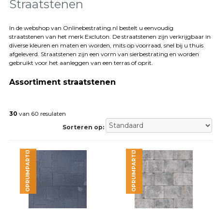
tegels
Straatstenen
Natuursteen
tegels
In de webshop van Onlinebestrating.nl bestelt u eenvoudig
straatstenen van het merk Excluton. De straatstenen zijn verkrijgbaar in
Terrastegels
diverse kleuren en maten en worden, mits op voorraad, snel bij u thuis
Tuintegels
afgeleverd. Straatstenen zijn een vorm van sierbestrating en worden
Stoeptegels
gebruikt voor het aanleggen van een terras of oprit.
Buitentegels
Balkontegels
Assortiment straatstenen
Sierbestrating
Betonklinkers
Gebakken
30
van 60 resulaten
bestrating
Sorteren op:
Sierbestrating
Strakke
bestrating
OPRUIMPARTIJ
OPRUIMPARTIJ
Trommelstenen
Wildverband
bestrating
Muurelementen
Straatklinkers
Opsluitbanden