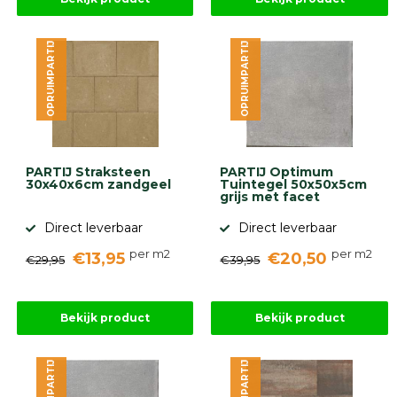
OPRUIMPARTIJ
OPRUIMPARTIJ
PARTIJ Straksteen
PARTIJ Optimum
30x40x6cm zandgeel
Tuintegel 50x50x5cm
grijs met facet
Direct leverbaar
Direct leverbaar
per m2
per m2
€13,95
€20,50
€29,95
€39,95
Bekijk product
Bekijk product