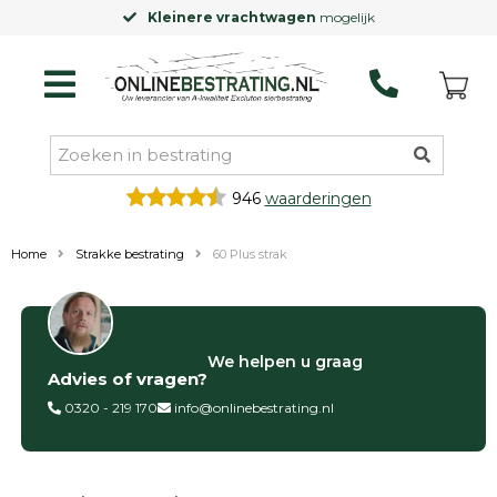
Kleinere vrachtwagen
mogelijk
946
waarderingen
Home
Strakke bestrating
60 Plus strak
Filter op
We helpen u graag
Advies of vragen?
Categorieën
0320 - 219 170
info@onlinebestrating.nl
Siertegels
Betontegels
Keramische