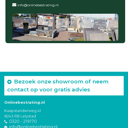
info@onlinebestrating.nl
Bezoek onze showroom of neem
contact op voor gratis advies
Onlinebestrating.nl
Kaapstanderweg 41
8243 RB Lelystad
0320 - 219170
info@onlinebestrating.nl