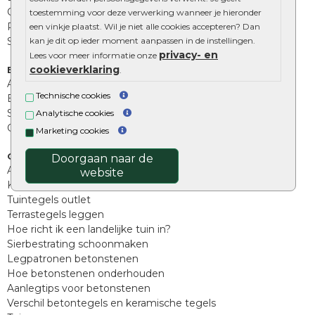
Opsluitbanden
toestemming voor deze verwerking wanneer je hieronder
Palissades
een vinkje plaatst. Wil je niet alle cookies accepteren? Dan
Stapelblokken
kan je dit op ieder moment aanpassen in de instellingen.
privacy- en
Lees voor meer informatie onze
cookieverklaring
Extra benodigdheden
.
Afwatering en diversen
Technische cookies
Beplantings en betonelementen
Split, grind en zand
Analytische cookies
Oprit tegels
Marketing cookies
Overig
Doorgaan naar de
Aanbiedingen
website
Kunstgras
Tuintegels outlet
Terrastegels leggen
Hoe richt ik een landelijke tuin in?
Sierbestrating schoonmaken
Legpatronen betonstenen
Hoe betonstenen onderhouden
Aanlegtips voor betonstenen
Verschil betontegels en keramische tegels