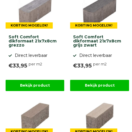
Onlinebestrating.nl
9.1
KORTING MOGELIJK!
KORTING MOGELIJK!
Soft Comfort
Soft Comfort
dikformaat 21x7x8cm
dikformaat 21x7x8cm
grezzo
grijs zwart
Direct leverbaar
Direct leverbaar
per m2
per m2
€33,95
€33,95
gebaseerd
op
946
ervaringen
Bekijk product
Bekijk product
KORTING MOGELIJK!
KORTING MOGELIJK!