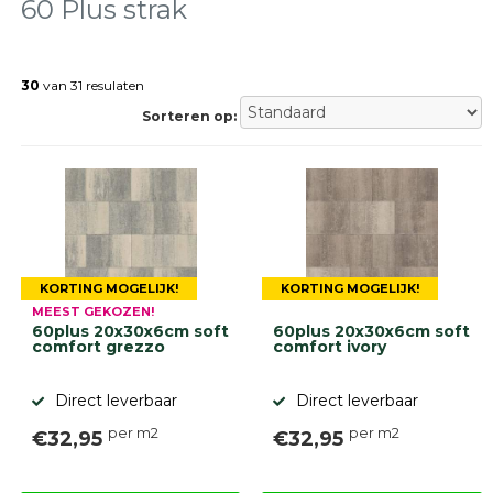
tegels
60 Plus strak
Natuursteen
tegels
30
van 31 resulaten
Terrastegels
Tuintegels
Sorteren op:
Stoeptegels
Buitentegels
Balkontegels
Sierbestrating
Betonklinkers
Gebakken
bestrating
KORTING MOGELIJK!
KORTING MOGELIJK!
Sierbestrating
MEEST GEKOZEN!
Strakke
60plus 20x30x6cm soft
60plus 20x30x6cm soft
bestrating
comfort grezzo
comfort ivory
Trommelstenen
Wildverband
Direct leverbaar
Direct leverbaar
bestrating
Muurelementen
per m2
per m2
€32,95
€32,95
Straatklinkers
Opsluitbanden