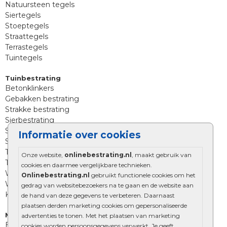
Natuursteen tegels
Siertegels
Stoeptegels
Straattegels
Terrastegels
Tuintegels
Tuinbestrating
Betonklinkers
Gebakken bestrating
Strakke bestrating
Sierbestrating
Straatklinkers
Informatie over cookies
Straatstenen
Trommelstenen
Onze website,
onlinebestrating.nl
, maakt gebruik van
Tuinstenen
cookies en daarmee vergelijkbare technieken.
Waalformaat
Onlinebestrating.nl
gebruikt functionele cookies om het
Wildverband bestrating
gedrag van websitebezoekers na te gaan en de website aan
Kingstones
de hand van deze gegevens te verbeteren. Daarnaast
plaatsen derden marketing cookies om gepersonaliseerde
Muurelementen
advertenties te tonen. Met het plaatsen van marketing
Betonbielzen
cookies worden persoonsgegevens verwerkt. Je geeft