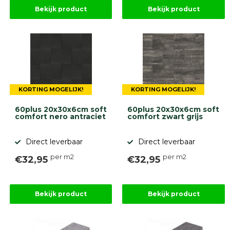
Betonbanden
Bekijk product
Bekijk product
Palissades
Stapelblokken
Grind
en
zand
Tuinaarde
Halfverharding
KORTING MOGELIJK!
KORTING MOGELIJK!
Afwatering
en
60plus 20x30x6cm soft
60plus 20x30x6cm soft
diversen
comfort nero antraciet
comfort zwart grijs
Beplantings
en
Direct leverbaar
Direct leverbaar
betonelementen
per m2
per m2
€32,95
€32,95
Overig
Kunstgras
Aanbiedingen
Compleet
Bekijk product
Bekijk product
tuinproject
(informatie)