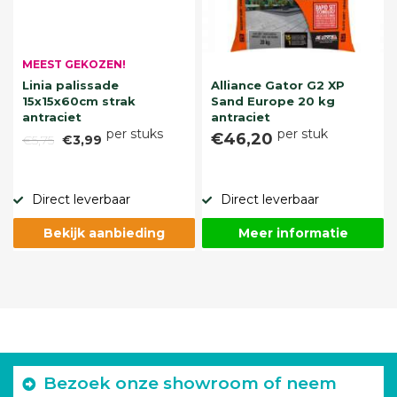
MEEST GEKOZEN!
Linia palissade
Alliance Gator G2 XP
15x15x60cm strak
Sand Europe 20 kg
antraciet
antraciet
per stuks
per stuk
€46,20
€5,75
€3,99
Direct leverbaar
Direct leverbaar
Bekijk aanbieding
Meer informatie
Bezoek onze showroom of neem