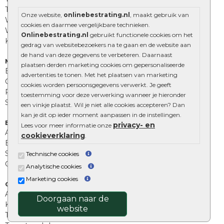
Tuinstenen
Onze website,
onlinebestrating.nl
, maakt gebruik van
Waalformaat
cookies en daarmee vergelijkbare technieken.
Wildverband bestrating
Onlinebestrating.nl
gebruikt functionele cookies om het
Kingstones
gedrag van websitebezoekers na te gaan en de website aan
de hand van deze gegevens te verbeteren. Daarnaast
Muurelementen
plaatsen derden marketing cookies om gepersonaliseerde
Betonbielzen
advertenties te tonen. Met het plaatsen van marketing
Opsluitbanden
cookies worden persoonsgegevens verwerkt. Je geeft
Palissades
toestemming voor deze verwerking wanneer je hieronder
Stapelblokken
een vinkje plaatst. Wil je niet alle cookies accepteren? Dan
kan je dit op ieder moment aanpassen in de instellingen.
Extra benodigdheden
privacy- en
Lees voor meer informatie onze
Afwatering en diversen
cookieverklaring
.
Beplantings en betonelementen
Split, grind en zand
Technische cookies
Oprit tegels
Analytische cookies
Marketing cookies
Overig
Aanbiedingen
Doorgaan naar de
Kunstgras
website
Tuintegels outlet