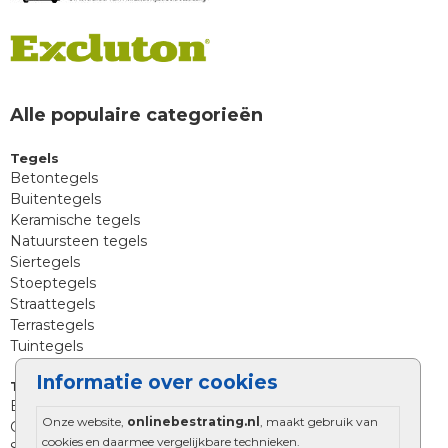
Alle populaire categorieën
Tegels
Betontegels
Buitentegels
Keramische tegels
Natuursteen tegels
Siertegels
Stoeptegels
Straattegels
Terrastegels
Tuintegels
Informatie over cookies
Tuinbestrating
Betonklinkers
Onze website,
onlinebestrating.nl
, maakt gebruik van
Gebakken bestrating
cookies en daarmee vergelijkbare technieken.
Strakke bestrating