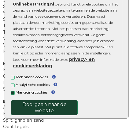
Onlinebestrating.nl
gebruikt functionele cookies om het
Sierbestrating
gedrag van websitebezoekers na te gaan en de website aan
Straatklinkers
de hand van deze gegevens te verbeteren. Daarnaast
Straatstenen
plaatsen derden marketing cookies om gepersonaliseerde
Trommelstenen
advertenties te tonen. Met het plaatsen van marketing
Tuinstenen
cookies worden persoonsgegevens verwerkt. Je geeft
Waalformaat
toestemming voor deze verwerking wanneer je hieronder
Wildverband bestrating
een vinkje plaatst. Wil je niet alle cookies accepteren? Dan
Kingstones
kan je dit op ieder moment aanpassen in de instellingen.
privacy- en
Lees voor meer informatie onze
Muurelementen
cookieverklaring
.
Betonbielzen
Opsluitbanden
Technische cookies
Palissades
Analytische cookies
Stapelblokken
Marketing cookies
Extra benodigdheden
Doorgaan naar de
Afwatering en diversen
website
Beplantings en betonelementen
Split, grind en zand
Oprit tegels