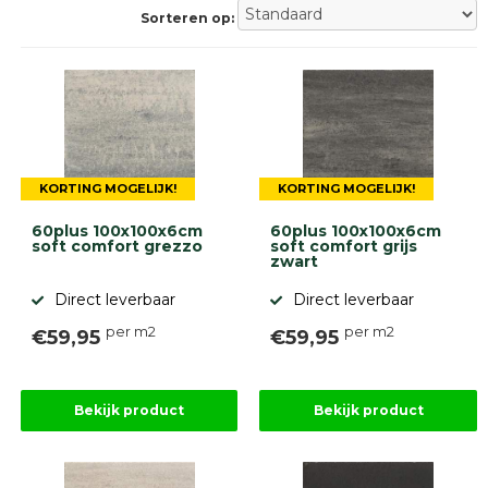
Gebakken
Sorteren op:
bestrating
Sierbestrating
Strakke
bestrating
Trommelstenen
Wildverband
bestrating
Muurelementen
KORTING MOGELIJK!
KORTING MOGELIJK!
Straatklinkers
60plus 100x100x6cm
60plus 100x100x6cm
soft comfort grezzo
soft comfort grijs
Opsluitbanden
zwart
Betonbanden
Palissades
Direct leverbaar
Direct leverbaar
Stapelblokken
per m2
per m2
€59,95
€59,95
Grind
en
zand
Tuinaarde
Bekijk product
Bekijk product
Halfverharding
Afwatering
en