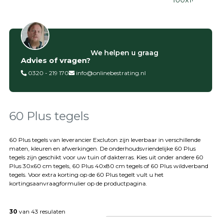
Filter op
We helpen u graag
Advies of vragen?
Categorieën
0320 - 219 170
info@onlinebestrating.nl
Siertegels
Betontegels
Keramische
tegels
60 Plus tegels
Natuursteen
tegels
60 Plus tegels van leverancier Excluton zijn leverbaar in verschillende
maten, kleuren en afwerkingen. De onderhoudsvriendelijke 60 Plus
Terrastegels
tegels zijn geschikt voor uw tuin of dakterras. Kies uit onder andere 60
Tuintegels
Plus 30x60 cm tegels, 60 Plus 40x80 cm tegels of 60 Plus wildverband
Stoeptegels
tegels. Voor extra korting op de 60 Plus tegelt vult u het
Buitentegels
kortingsaanvraagformulier op de productpagina.
Balkontegels
Sierbestrating
30
van 43 resulaten
Betonklinkers