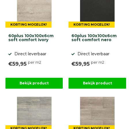
diversen
Beplantings
en
betonelementen
KORTING MOGELIJK!
KORTING MOGELIJK!
Overig
Kunstgras
60plus 100x100x6cm
60plus 100x100x6cm
Aanbiedingen
soft comfort ivory
soft comfort nero
Compleet
tuinproject
Direct leverbaar
Direct leverbaar
(informatie)
per m2
per m2
€59,95
€59,95
Onlinebestrating.nl
Bekijk product
Bekijk product
9.1
KORTING MOGELIJK!
KORTING MOGELIJK!