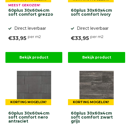
gebaseerd
MEEST GEKOZEN!
op
60plus 30x60x4cm
60plus 30x60x4cm
946
soft comfort grezzo
soft comfort ivory
ervaringen
Direct leverbaar
Direct leverbaar
per m2
per m2
€33,95
€33,95
Bekijk product
Bekijk product
KORTING MOGELIJK!
KORTING MOGELIJK!
60plus 30x60x4cm
60plus 30x60x4cm
soft comfort nero
soft comfort zwart
antraciet
grijs