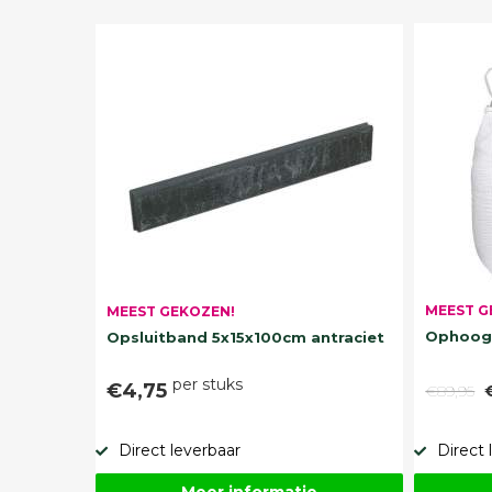
MEEST G
MEEST GEKOZEN!
Ophoogz
Opsluitband 5x15x100cm antraciet
per stuks
€4,75
€89,95
Direct leverbaar
Direct 
Meer informatie