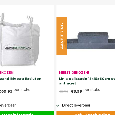
AANBIEDING
EKOZEN!
MEEST GEKOZEN!
and Bigbag Excluton
Linia palissade 15x15x60cm s
antraciet
per stuks
per stuks
€69,95
€5,75
€3,99
leverbaar
Direct leverbaar