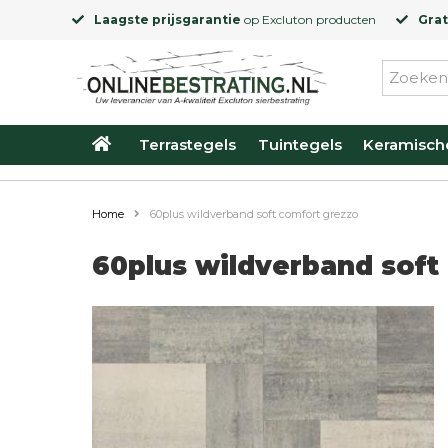
Laagste prijsgarantie
op
Excluton
producten
Grat
Terrastegels
Tuintegels
Keramisch
Home
60plus wildverband soft comfort grezzo
60plus wildverband soft