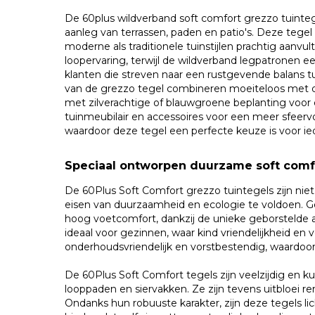
De 60plus wildverband soft comfort grezzo tuintege
aanleg van terrassen, paden en patio's. Deze tegel
moderne als traditionele tuinstijlen prachtig aanv
loopervaring, terwijl de wildverband legpatronen ee
klanten die streven naar een rustgevende balans tus
van de grezzo tegel combineren moeiteloos met d
met zilverachtige of blauwgroene beplanting voor 
tuinmeubilair en accessoires voor een meer sfeervol
waardoor deze tegel een perfecte keuze is voor iedere
Speciaal ontworpen duurzame soft comfo
De 60Plus Soft Comfort grezzo tuintegels zijn nie
eisen van duurzaamheid en ecologie te voldoen. G
hoog voetcomfort, dankzij de unieke geborstelde 
ideaal voor gezinnen, waar kind vriendelijkheid en v
onderhoudsvriendelijk en vorstbestendig, waardoor z
De 60Plus Soft Comfort tegels zijn veelzijdig en ku
looppaden en siervakken. Ze zijn tevens uitbloei rem
Ondanks hun robuuste karakter, zijn deze tegels li