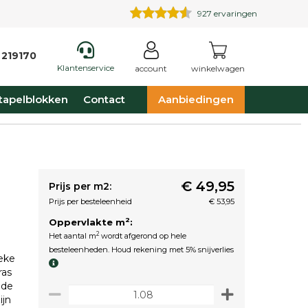
927
ervaringen
 219170
Klantenservice
account
winkelwagen
tapelblokken
Contact
Aanbiedingen
€ 49,95
Prijs per m2:
Prijs per besteleenheid
€ 53,95
2
Oppervlakte m
:
2
Het aantal m
wordt afgerond op hele
besteleenheden. Houd rekening met 5% snijverlies
ieke
ras
 de
ijn