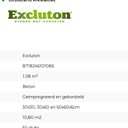
Uitsluitend A-kwaliteit
Excluton
8718246101086
2
1.08 m
Beton
Geïmpregneerd en geborsteld
30x30, 30x60 en 60x60x6cm
10,80 m2
50 stuks