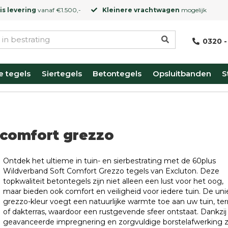
is levering
vanaf €1.500,-
Kleinere vrachtwagen
mogelijk
0320 -
e tegels
Siertegels
Betontegels
Opsluitbanden
S
 comfort grezzo
Ontdek het ultieme in tuin- en sierbestrating met de 60plus
Wildverband Soft Comfort Grezzo tegels van Excluton. Deze
topkwaliteit betontegels zijn niet alleen een lust voor het oog,
maar bieden ook comfort en veiligheid voor iedere tuin. De un
grezzo-kleur voegt een natuurlijke warmte toe aan uw tuin, ter
of dakterras, waardoor een rustgevende sfeer ontstaat. Dankzij
geavanceerde impregnering en zorgvuldige borstelafwerking z