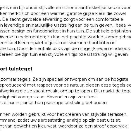
l is een bijzonder stijlvolle en schone aantrekkelijke keuze voor
 kenmerkt zich door een warme, getinte grijze kleur die zowel
ult. De zacht gevoelde afwerking zorgt voor een comfortabele
n levendige en natuurlijke uitstraling aan de tuin geven. Ideaal v
sen design en functionaliteit in hun tuin. De subtiele grijstinten
iverse tuinelementen; zo kan het prachtig worden samengebra
een koel kleurenpalet of juist met warmere houttinten in
le tuin. Door de neutrale basis zijn de mogelijkheden eindeloos,
en die zijn tuin een stijlvolle en tijdloze uitstraling wil geven.
rt tuintegel
t zomaar tegels. Ze zijn speciaal ontworpen om aan de hoogste
eproduceerd met respect voor de natuur, bieden deze tegels e
afwerking die ze zacht maakt om op te lopen. Dit maakt de tege
eiligheid voorop staan. Bovendien zijn ze uiterst
e jaar in jaar uit hun prachtige uitstraling behouden.
nnen worden gebruikt voor het creëren van stijlvolle terrassen,
mend, zodat uw sierbestrating er altijd op zijn best uitziet.
cht van gewicht en kleurvast, waardoor ze een stroef oppervlak