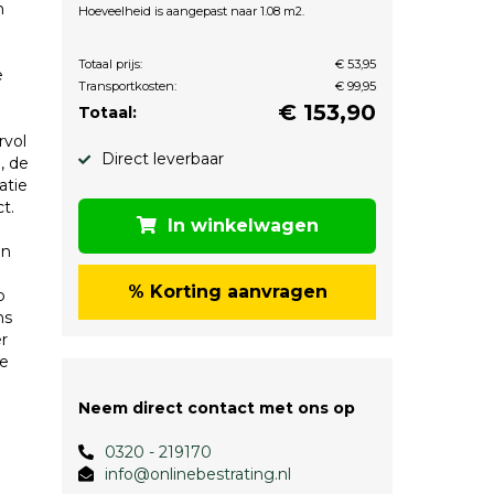
n
Hoeveelheid is aangepast naar 1.08 m2.
Totaal prijs:
€ 53,95
e
Transportkosten:
€ 99,95
€
153,90
Totaal:
rvol
Direct leverbaar
, de
atie
t.
In winkelwagen
en
% Korting aanvragen
p
ns
r
de
Neem direct contact met ons op
0320 - 219170
info@onlinebestrating.nl