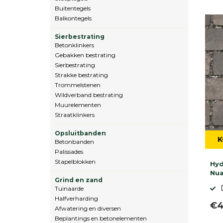
Buitentegels
Balkontegels
Sierbestrating
Betonklinkers
Gebakken bestrating
Sierbestrating
Strakke bestrating
Trommelstenen
Wildverband bestrating
Muurelementen
Straatklinkers
Opsluitbanden
K
Betonbanden
Palissades
Stapelblokken
Hyd
Nua
Grind en zand
Tuinaarde
Halfverharding
€4
Afwatering en diversen
Beplantings en betonelementen