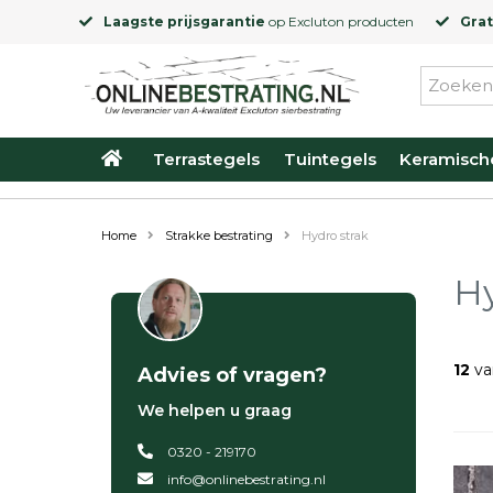
Laagste prijsgarantie
op
Excluton
producten
Grat
Terrastegels
Tuintegels
Keramisch
Home
Strakke bestrating
Hydro strak
Hy
12
va
Advies of vragen?
We helpen u graag
0320 - 219170
info@onlinebestrating.nl