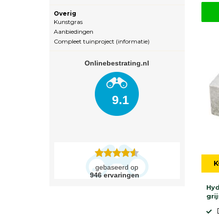
Overig
Kunstgras
Aanbiedingen
Compleet tuinproject (informatie)
Onlinebestrating.nl
9.1
K
gebaseerd op
946
ervaringen
Hyd
grij