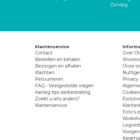
Zondag
Klantenservice
Informa
Contact
Over On
Bestellen en betalen
Showr
Bezorgen en afhalen
Onze on
Klachten
Nuttige
Retourneren
Privacy 
FAQ - Veelgestelde vragen
Algeme
Aanleg tips sierbestrating
Cookies
Zoekt u iets anders?
Excluto
Klantenservice
Klanten
Foto's 
Worksho
Legverb
Voegen 
Kerami