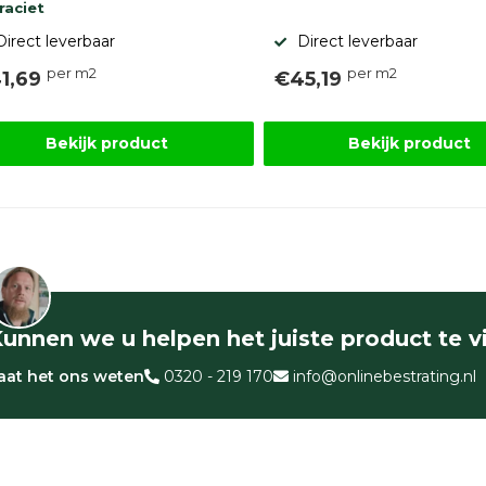
raciet
Direct leverbaar
Direct leverbaar
per m2
per m2
1,69
€45,19
Bekijk product
Bekijk product
unnen we u helpen het juiste product te 
aat het ons weten
0320 - 219 170
info@onlinebestrating.nl