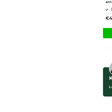
ant
€4
K
L