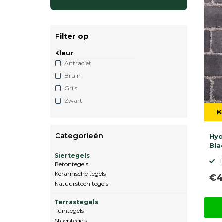
Filter op
Kleur
Antraciet
Bruin
Grijs
Zwart
K
Categorieën
Hyd
Bla
Siertegels
Betontegels
Keramische tegels
€4
Natuursteen tegels
Terrastegels
Tuintegels
Stoeptegels