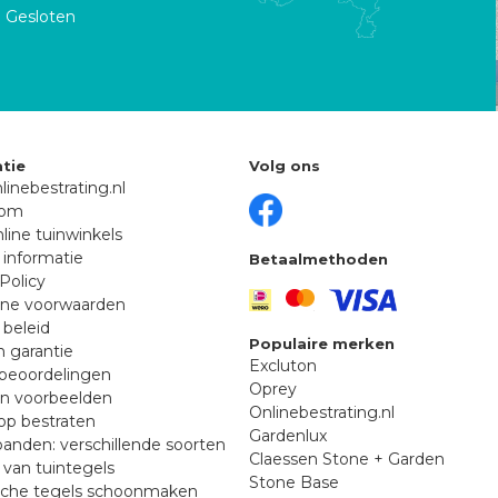
Gesloten
tie
Volg ons
linebestrating.nl
oom
line tuinwinkels
 informatie
Betaalmethoden
Policy
ne voorwaarden
 beleid
Populaire merken
n garantie
Excluton
beoordelingen
Oprey
en voorbeelden
Onlinebestrating.nl
p bestraten
Gardenlux
anden: verschillende soorten
Claessen Stone + Garden
van tuintegels
Stone Base
sche tegels schoonmaken