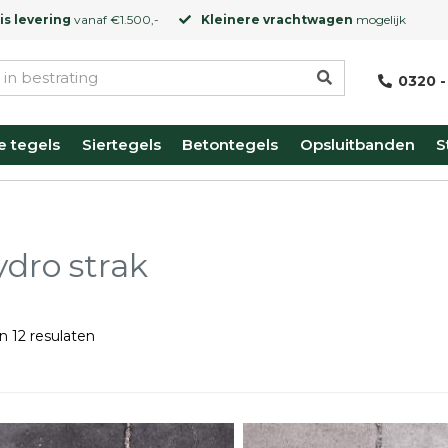
is levering
vanaf €1.500,-
Kleinere vrachtwagen
mogelijk
0320 -
e tegels
Siertegels
Betontegels
Opsluitbanden
S
dro strak
n 12 resulaten