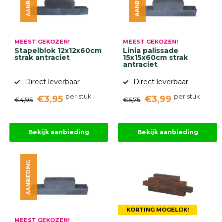
Betonbanden
Palissades
Stapelblokken
MEEST GEKOZEN!
MEEST GEKOZEN!
Grind
Stapelblok 12x12x60cm
Linia palissade
en
strak antraciet
15x15x60cm strak
zand
antraciet
Tuinaarde
Halfverharding
Direct leverbaar
Direct leverbaar
Afwatering
per stuk
per stuk
€3,95
€3,99
en
€4,95
€5,75
diversen
Beplantings
en
Bekijk aanbieding
Bekijk aanbieding
betonelementen
Overig
AANBIEDING
Kunstgras
Aanbiedingen
Compleet
tuinproject
(informatie)
KORTING MOGELIJK!
MEEST GEKOZEN!