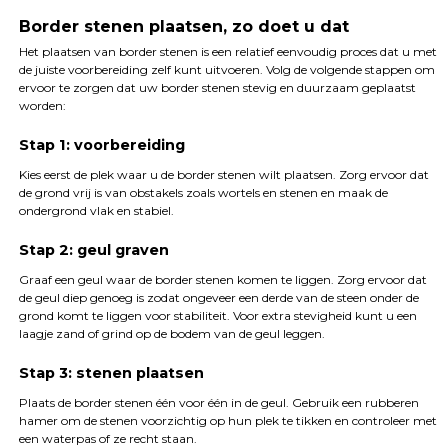
Border stenen plaatsen, zo doet u dat
Het plaatsen van border stenen is een relatief eenvoudig proces dat u met
de juiste voorbereiding zelf kunt uitvoeren. Volg de volgende stappen om
ervoor te zorgen dat uw border stenen stevig en duurzaam geplaatst
worden:
Stap 1: voorbereiding
Kies eerst de plek waar u de border stenen wilt plaatsen. Zorg ervoor dat
de grond vrij is van obstakels zoals wortels en stenen en maak de
ondergrond vlak en stabiel.
Stap 2: geul graven
Graaf een geul waar de border stenen komen te liggen. Zorg ervoor dat
de geul diep genoeg is zodat ongeveer een derde van de steen onder de
grond komt te liggen voor stabiliteit. Voor extra stevigheid kunt u een
laagje zand of grind op de bodem van de geul leggen.
Stap 3: stenen plaatsen
Plaats de border stenen één voor één in de geul. Gebruik een rubberen
hamer om de stenen voorzichtig op hun plek te tikken en controleer met
een waterpas of ze recht staan.