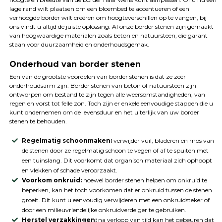
lage rand wilt plaatsen om een bloembed te accentueren of een
verhoogde border wilt creëren om hoogteverschillen op te vangen, bij
ons vindt u altijd de juiste oplossing. Al onze border stenen zijn gemaakt
van hoogwaardige materialen zoals beton en natuursteen, die garant
staan voor duurzaamheid en onderhoudsgemak.
Onderhoud van border stenen
Een van de grootste voordelen van border stenen is dat ze zeer
onderhoudsarm zijn. Border stenen van beton of natuursteen zijn
ontworpen om bestand te zijn tegen alle weersomstandigheden, van
regen en vorst tot felle zon. Toch zijn er enkele eenvoudige stappen die u
kunt ondernemen om de levensduur en het uiterlijk van uw border
stenen te behouden.
Regelmatig schoonmaken:
verwijder vuil, bladeren en mos van
de stenen door ze regelmatig schoon te vegen of af te spuiten met
een tuinslang. Dit voorkomt dat organisch materiaal zich ophoopt
en vlekken of schade veroorzaakt.
Voorkom onkruid:
hoewel border stenen helpen om onkruid te
beperken, kan het toch voorkomen dat er onkruid tussen de stenen
groeit. Dit kunt u eenvoudig verwijderen met een onkruidsteker of
door een milieuvriendelijke onkruidverdelger te gebruiken.
Herstel verzakkingen:
na verloop van tijd kan het gebeuren dat