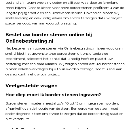
bestand zijn tegen weersinvloeden en slijtage, waardoor ze jarenlang
mooi blijven. Door te kiezen voor onze border stenen profiteert u van de
laagste prijsgarantie en een uitstekende service. Bovendien bieden wij
snelle levering en deskundig advies om ervoor te zorgen dat uw project
soepel verloopt, van aankoop tot plaatsing.
Bestel uw border stenen online bij
Onlinebestrating.nl
Het bestellen van border stenen via Onlinebestrating.nl is eenvoudig en
snel. U kiest het gewenste type bordersteen uit ons uitgebreide
assortiment, selecteert het aantal dat u nodig heeft en plaatst uw
bestelling met een paar klikken. Wij zorgen ervoor dat uw border stenen
binnen enkele werkdagen bij u thuis worden bezorgd, zodat u snel aan
de slag kunt met uw tuinproject.
Veelgestelde vragen
Hoe diep moet ik border stenen ingraven?
Border stenen moeten meestal zo’n 10 tot 15 cm ingegraven worden,
afhankelijk van de hoogte van de steen. Een derde van de steen moet
onder de grond zitten om ervoor te zorgen dat de border stevig staat en
niet verschuift.