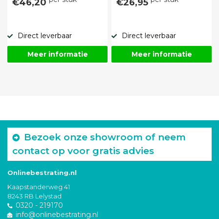
€46,20
€26,95
Direct leverbaar
Direct leverbaar
Meer informatie
Meer informatie
Bezoek onze showroom of neem
contact op voor gratis advies
Onlinebestrating.nl
Kaapstanderweg 41
8243 RB Lelystad
0320 - 219170
info@onlinebestrating.nl