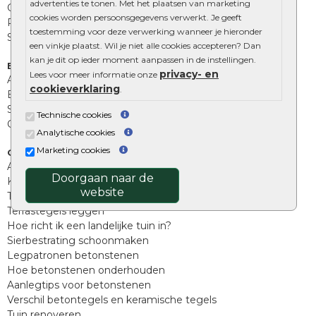
advertenties te tonen. Met het plaatsen van marketing
Opsluitbanden
cookies worden persoonsgegevens verwerkt. Je geeft
Palissades
toestemming voor deze verwerking wanneer je hieronder
Stapelblokken
een vinkje plaatst. Wil je niet alle cookies accepteren? Dan
kan je dit op ieder moment aanpassen in de instellingen.
Extra benodigdheden
privacy- en
Lees voor meer informatie onze
Afwatering en diversen
cookieverklaring
.
Beplantings en betonelementen
Split, grind en zand
Technische cookies
Oprit tegels
Analytische cookies
Marketing cookies
Overig
Aanbiedingen
Doorgaan naar de
Kunstgras
website
Tuintegels outlet
Terrastegels leggen
Hoe richt ik een landelijke tuin in?
Sierbestrating schoonmaken
Legpatronen betonstenen
Hoe betonstenen onderhouden
Aanlegtips voor betonstenen
Verschil betontegels en keramische tegels
Tuin renoveren