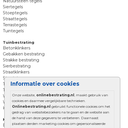
Natuursteen tegels
Siertegels
Stoeptegels
Straattegels
Terrastegels
Tuintegels
Tuinbestrating
Betonklinkers
Gebakken bestrating
Strakke bestrating
Sierbestrating
Straatklinkers
Straatstenen
Informatie over cookies
Trommelstenen
Tuinstenen
Onze website,
onlinebestrating.nl
, maakt gebruik van
Waalformaat
cookies en daarmee vergelijkbare technieken.
Wildverband bestrating
Onlinebestrating.nl
gebruikt functionele cookies om het
Kingstones
gedrag van websitebezoekers na te gaan en de website aan
de hand van deze gegevens te verbeteren. Daarnaast
Muurelementen
plaatsen derden marketing cookies om gepersonaliseerde
Betonbielzen