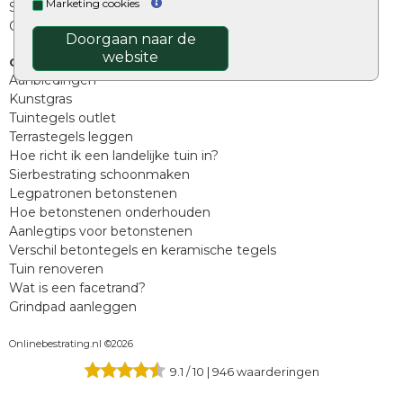
Marketing cookies
Split, grind en zand
Oprit tegels
Doorgaan naar de
website
Overig
Aanbiedingen
Kunstgras
Tuintegels outlet
Terrastegels leggen
Hoe richt ik een landelijke tuin in?
Sierbestrating schoonmaken
Legpatronen betonstenen
Hoe betonstenen onderhouden
Aanlegtips voor betonstenen
Verschil betontegels en keramische tegels
Tuin renoveren
Wat is een facetrand?
Grindpad aanleggen
Onlinebestrating.nl ©2026
9.1
/
10
|
946
waarderingen