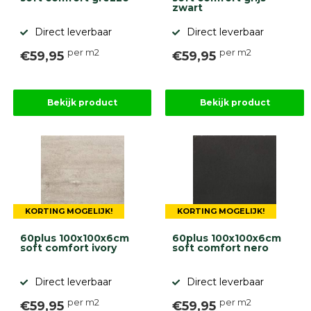
zwart
Betonbanden
Palissades
Direct leverbaar
Direct leverbaar
Stapelblokken
per m2
per m2
€59,95
€59,95
Grind
en
zand
Tuinaarde
Bekijk product
Bekijk product
Halfverharding
Afwatering
en
diversen
Beplantings
en
betonelementen
KORTING MOGELIJK!
KORTING MOGELIJK!
Overig
Kunstgras
60plus 100x100x6cm
60plus 100x100x6cm
Aanbiedingen
soft comfort ivory
soft comfort nero
Compleet
tuinproject
Direct leverbaar
Direct leverbaar
(informatie)
per m2
per m2
€59,95
€59,95