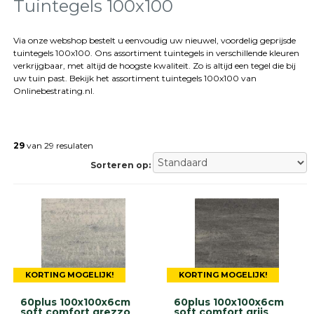
tegels
Tuintegels 100x100
Natuursteen
tegels
Via onze webshop bestelt u eenvoudig uw nieuwel, voordelig geprijsde
tuintegels 100x100. Ons assortiment tuintegels in verschillende kleuren
Terrastegels
verkrijgbaar, met altijd de hoogste kwaliteit. Zo is altijd een tegel die bij
Tuintegels
uw tuin past. Bekijk het assortiment tuintegels 100x100 van
Stoeptegels
Onlinebestrating.nl.
Buitentegels
Balkontegels
Sierbestrating
29
van 29 resulaten
Betonklinkers
Gebakken
Sorteren op:
bestrating
Sierbestrating
Strakke
bestrating
Trommelstenen
Wildverband
bestrating
Muurelementen
KORTING MOGELIJK!
KORTING MOGELIJK!
Straatklinkers
60plus 100x100x6cm
60plus 100x100x6cm
soft comfort grezzo
soft comfort grijs
Opsluitbanden