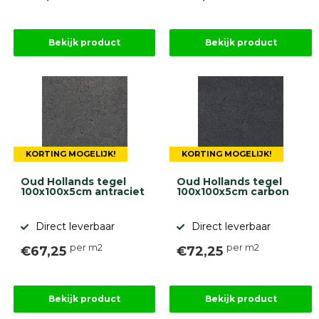
Onlinebestrating.nl
Bekijk product
Bekijk product
9.1
KORTING MOGELIJK!
KORTING MOGELIJK!
gebaseerd
op
946
Oud Hollands tegel
Oud Hollands tegel
100x100x5cm antraciet
100x100x5cm carbon
ervaringen
Direct leverbaar
Direct leverbaar
per m2
per m2
€67,25
€72,25
Bekijk product
Bekijk product