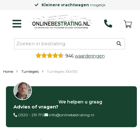
Kleinere vrachtwagen
mogelijk
946
waarderingen
Home
Tuintegels
Tuintegels 100x100
Filter op
We helpen u graag
Advies of vragen?
Categorieën
0320 - 219 170
info@onlinebestrating.nl
Siertegels
Betontegels
Keramische