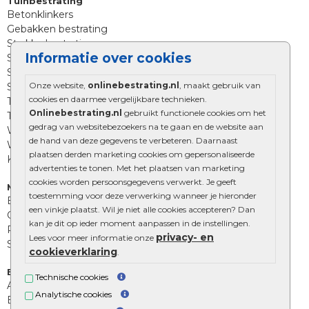
Tuinbestrating
Betonklinkers
Gebakken bestrating
Strakke bestrating
Informatie over cookies
Sierbestrating
Straatklinkers
Onze website,
onlinebestrating.nl
, maakt gebruik van
Straatstenen
cookies en daarmee vergelijkbare technieken.
Trommelstenen
Onlinebestrating.nl
gebruikt functionele cookies om het
Tuinstenen
gedrag van websitebezoekers na te gaan en de website aan
Waalformaat
de hand van deze gegevens te verbeteren. Daarnaast
Wildverband bestrating
plaatsen derden marketing cookies om gepersonaliseerde
Kingstones
advertenties te tonen. Met het plaatsen van marketing
cookies worden persoonsgegevens verwerkt. Je geeft
Muurelementen
toestemming voor deze verwerking wanneer je hieronder
Betonbielzen
een vinkje plaatst. Wil je niet alle cookies accepteren? Dan
Opsluitbanden
kan je dit op ieder moment aanpassen in de instellingen.
Palissades
privacy- en
Lees voor meer informatie onze
Stapelblokken
cookieverklaring
.
Extra benodigdheden
Technische cookies
Afwatering en diversen
Analytische cookies
Beplantings en betonelementen