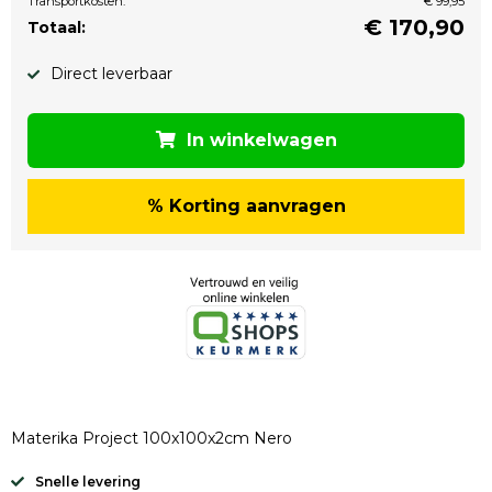
Transportkosten:
€ 99,95
€
170,90
Totaal:
Direct leverbaar
In winkelwagen
% Korting aanvragen
Materika Project 100x100x2cm Nero
Snelle levering