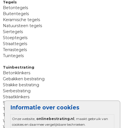
Tegels
Betontegels
Buitentegels
Keramische tegels
Natuursteen tegels
Siertegels
Stoeptegels
Straattegels
Terrastegels
Tuintegels
Tuinbestrating
Betonklinkers
Gebakken bestrating
Strakke bestrating
Sierbestrating
Straatklinkers
Straatstenen
Informatie over cookies
Trommelstenen
Tuinstenen
Onze website,
onlinebestrating.nl
, maakt gebruik van
Waalformaat
cookies en daarmee vergelijkbare technieken.
Wildverband bestrating