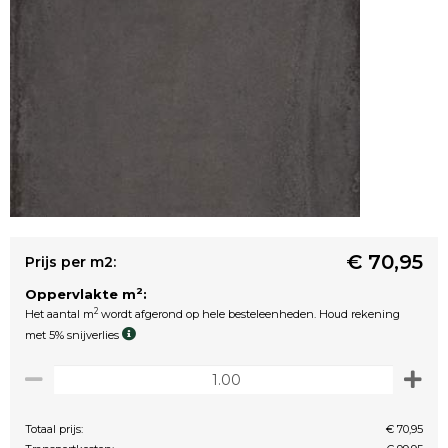
€ 70,95
Prijs per m2:
2
Oppervlakte m
:
2
Het aantal m
wordt afgerond op hele besteleenheden. Houd rekening
met 5% snijverlies
Totaal prijs:
€ 70,95