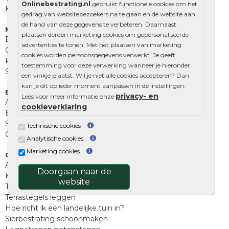
Onlinebestrating.nl
gebruikt functionele cookies om het
Kingstones
gedrag van websitebezoekers na te gaan en de website aan
de hand van deze gegevens te verbeteren. Daarnaast
Muurelementen
plaatsen derden marketing cookies om gepersonaliseerde
Betonbielzen
advertenties te tonen. Met het plaatsen van marketing
Opsluitbanden
cookies worden persoonsgegevens verwerkt. Je geeft
Palissades
toestemming voor deze verwerking wanneer je hieronder
Stapelblokken
een vinkje plaatst. Wil je niet alle cookies accepteren? Dan
kan je dit op ieder moment aanpassen in de instellingen.
Extra benodigdheden
privacy- en
Lees voor meer informatie onze
Afwatering en diversen
cookieverklaring
.
Beplantings en betonelementen
Split, grind en zand
Technische cookies
Oprit tegels
Analytische cookies
Marketing cookies
Overig
Aanbiedingen
Doorgaan naar de
Kunstgras
website
Tuintegels outlet
Terrastegels leggen
Hoe richt ik een landelijke tuin in?
Sierbestrating schoonmaken