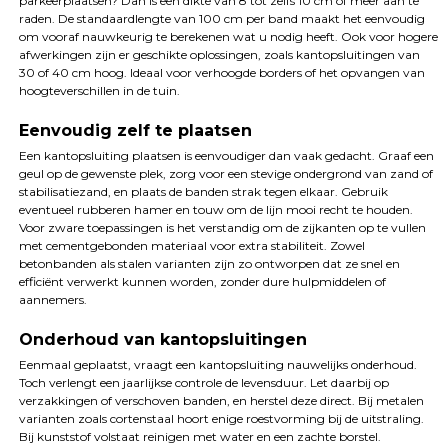
parkeerplaatsen? Dan is een dikte van 8 tot zelfs 10 cm of meer aan te
raden. De standaardlengte van 100 cm per band maakt het eenvoudig
om vooraf nauwkeurig te berekenen wat u nodig heeft. Ook voor hogere
afwerkingen zijn er geschikte oplossingen, zoals kantopsluitingen van
30 of 40 cm hoog. Ideaal voor verhoogde borders of het opvangen van
hoogteverschillen in de tuin.
Eenvoudig zelf te plaatsen
Een kantopsluiting plaatsen is eenvoudiger dan vaak gedacht. Graaf een
geul op de gewenste plek, zorg voor een stevige ondergrond van zand of
stabilisatiezand, en plaats de banden strak tegen elkaar. Gebruik
eventueel rubberen hamer en touw om de lijn mooi recht te houden.
Voor zware toepassingen is het verstandig om de zijkanten op te vullen
met cementgebonden materiaal voor extra stabiliteit. Zowel
betonbanden als stalen varianten zijn zo ontworpen dat ze snel en
efficiënt verwerkt kunnen worden, zonder dure hulpmiddelen of
aannemers.
Onderhoud van kantopsluitingen
Eenmaal geplaatst, vraagt een kantopsluiting nauwelijks onderhoud.
Toch verlengt een jaarlijkse controle de levensduur. Let daarbij op
verzakkingen of verschoven banden, en herstel deze direct. Bij metalen
varianten zoals cortenstaal hoort enige roestvorming bij de uitstraling.
Bij kunststof volstaat reinigen met water en een zachte borstel.