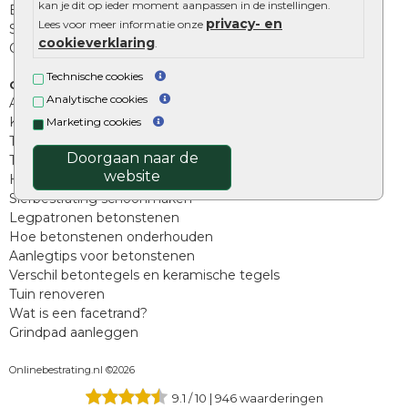
kan je dit op ieder moment aanpassen in de instellingen.
Beplantings en betonelementen
privacy- en
Lees voor meer informatie onze
Split, grind en zand
cookieverklaring
.
Oprit tegels
Technische cookies
Overig
Analytische cookies
Aanbiedingen
Kunstgras
Marketing cookies
Tuintegels outlet
Doorgaan naar de
Terrastegels leggen
website
Hoe richt ik een landelijke tuin in?
Sierbestrating schoonmaken
Legpatronen betonstenen
Hoe betonstenen onderhouden
Aanlegtips voor betonstenen
Verschil betontegels en keramische tegels
Tuin renoveren
Wat is een facetrand?
Grindpad aanleggen
Onlinebestrating.nl ©2026
9.1
/
10
|
946
waarderingen