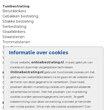
Tuinbestrating
Betonklinkers
Gebakken bestrating
Strakke bestrating
Sierbestrating
Straatklinkers
Straatstenen
Trommelstenen
Tuinstenen
Informatie over cookies
Waalformaat
Wildverband bestrating
Kingstones
Onze website,
onlinebestrating.nl
, maakt gebruik van
cookies en daarmee vergelijkbare technieken.
Onlinebestrating.nl
gebruikt functionele cookies om het
Muurelementen
Betonbielzen
gedrag van websitebezoekers na te gaan en de website aan
de hand van deze gegevens te verbeteren. Daarnaast
Opsluitbanden
plaatsen derden marketing cookies om gepersonaliseerde
Palissades
advertenties te tonen. Met het plaatsen van marketing
Stapelblokken
cookies worden persoonsgegevens verwerkt. Je geeft
toestemming voor deze verwerking wanneer je hieronder
Extra benodigdheden
een vinkje plaatst. Wil je niet alle cookies accepteren? Dan
Afwatering en diversen