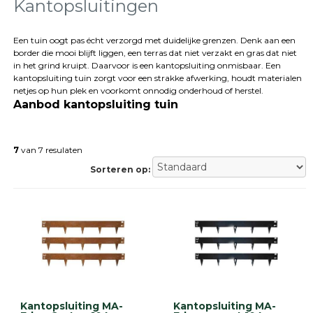
Kantopsluitingen
Terrastegels
Tuintegels
Een tuin oogt pas écht verzorgd met duidelijke grenzen. Denk aan een
Stoeptegels
border die mooi blijft liggen, een terras dat niet verzakt en gras dat niet
Buitentegels
in het grind kruipt. Daarvoor is een kantopsluiting onmisbaar. Een
Balkontegels
kantopsluiting tuin zorgt voor een strakke afwerking, houdt materialen
netjes op hun plek en voorkomt onnodig onderhoud of herstel.
Sierbestrating
Aanbod kantopsluiting tuin
Betonklinkers
Gebakken
bestrating
7
van 7 resulaten
Sierbestrating
Strakke
Sorteren op:
bestrating
Trommelstenen
Wildverband
bestrating
Muurelementen
Straatklinkers
Opsluitbanden
Betonbanden
Palissades
Kantopsluiting MA-
Kantopsluiting MA-