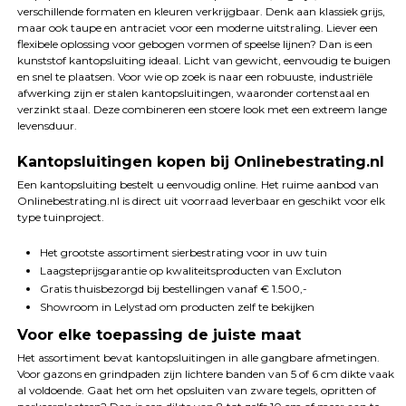
verschillende formaten en kleuren verkrijgbaar. Denk aan klassiek grijs,
maar ook taupe en antraciet voor een moderne uitstraling. Liever een
flexibele oplossing voor gebogen vormen of speelse lijnen? Dan is een
kunststof kantopsluiting ideaal. Licht van gewicht, eenvoudig te buigen
en snel te plaatsen. Voor wie op zoek is naar een robuuste, industriële
afwerking zijn er stalen kantopsluitingen, waaronder cortenstaal en
verzinkt staal. Deze combineren een stoere look met een extreem lange
levensduur.
Kantopsluitingen kopen bij Onlinebestrating.nl
Een kantopsluiting bestelt u eenvoudig online. Het ruime aanbod van
Onlinebestrating.nl is direct uit voorraad leverbaar en geschikt voor elk
type tuinproject.
Het grootste assortiment sierbestrating voor in uw tuin
Laagsteprijsgarantie op kwaliteitsproducten van Excluton
Gratis thuisbezorgd bij bestellingen vanaf € 1.500,-
Showroom in Lelystad om producten zelf te bekijken
Voor elke toepassing de juiste maat
Het assortiment bevat kantopsluitingen in alle gangbare afmetingen.
Voor gazons en grindpaden zijn lichtere banden van 5 of 6 cm dikte vaak
al voldoende. Gaat het om het opsluiten van zware tegels, opritten of