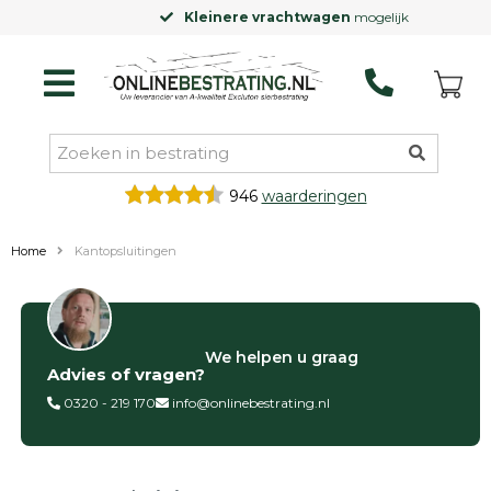
Kleinere vrachtwagen
mogelijk
946
waarderingen
Home
Kantopsluitingen
Categorieën
We helpen u graag
Advies of vragen?
Siertegels
Betontegels
0320 - 219 170
info@onlinebestrating.nl
Keramische
tegels
Natuursteen
tegels