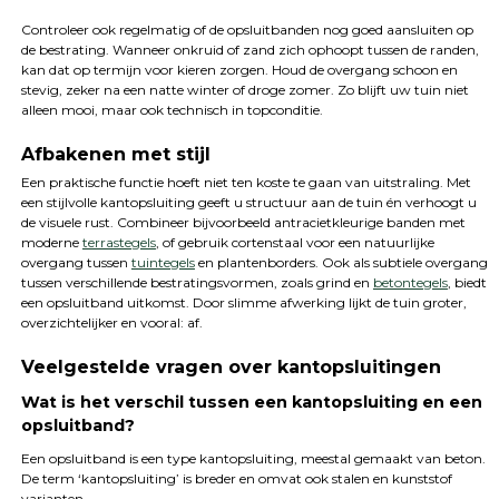
Controleer ook regelmatig of de opsluitbanden nog goed aansluiten op
de bestrating. Wanneer onkruid of zand zich ophoopt tussen de randen,
kan dat op termijn voor kieren zorgen. Houd de overgang schoon en
stevig, zeker na een natte winter of droge zomer. Zo blijft uw tuin niet
alleen mooi, maar ook technisch in topconditie.
Afbakenen met stijl
Een praktische functie hoeft niet ten koste te gaan van uitstraling. Met
een stijlvolle kantopsluiting geeft u structuur aan de tuin én verhoogt u
de visuele rust. Combineer bijvoorbeeld antracietkleurige banden met
moderne
terrastegels
, of gebruik cortenstaal voor een natuurlijke
overgang tussen
tuintegels
en plantenborders. Ook als subtiele overgang
tussen verschillende bestratingsvormen, zoals grind en
betontegels
, biedt
een opsluitband uitkomst. Door slimme afwerking lijkt de tuin groter,
overzichtelijker en vooral: af.
Veelgestelde vragen over kantopsluitingen
Wat is het verschil tussen een kantopsluiting en een
opsluitband?
Een opsluitband is een type kantopsluiting, meestal gemaakt van beton.
De term ‘kantopsluiting’ is breder en omvat ook stalen en kunststof
varianten.