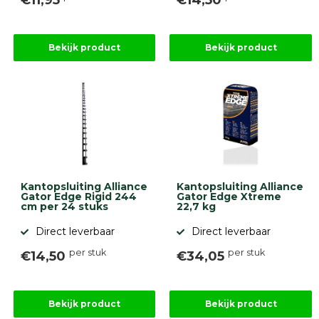
€11,95
€14,50
9.1
Bekijk product
Bekijk product
gebaseerd
op
946
ervaringen
Kantopsluiting Alliance
Kantopsluiting Alliance
Gator Edge Rigid 244
Gator Edge Xtreme
cm per 24 stuks
22,7 kg
Direct leverbaar
Direct leverbaar
per stuk
per stuk
€14,50
€34,05
Bekijk product
Bekijk product