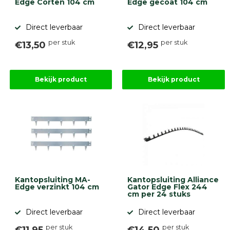
Edge Corten 104 cm
Edge gecoat 104 cm
Stapelblokken
Grind
Direct leverbaar
Direct leverbaar
en
zand
per stuk
per stuk
€13,50
€12,95
Tuinaarde
Halfverharding
Afwatering
en
Bekijk product
Bekijk product
diversen
Beplantings
en
betonelementen
Overig
Kunstgras
Aanbiedingen
Compleet
tuinproject
Kantopsluiting MA-
Kantopsluiting Alliance
(informatie)
Edge verzinkt 104 cm
Gator Edge Flex 244
cm per 24 stuks
Onlinebestrating.nl
Direct leverbaar
Direct leverbaar
per stuk
per stuk