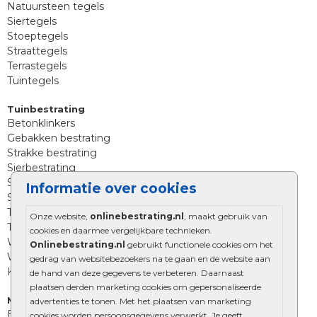
Natuursteen tegels
Siertegels
Stoeptegels
Straattegels
Terrastegels
Tuintegels
Tuinbestrating
Betonklinkers
Gebakken bestrating
Strakke bestrating
Sierbestrating
Straatklinkers
Informatie over cookies
Straatstenen
Trommelstenen
Onze website,
onlinebestrating.nl
, maakt gebruik van
Tuinstenen
cookies en daarmee vergelijkbare technieken.
Waalformaat
Onlinebestrating.nl
gebruikt functionele cookies om het
Wildverband bestrating
gedrag van websitebezoekers na te gaan en de website aan
Kingstones
de hand van deze gegevens te verbeteren. Daarnaast
plaatsen derden marketing cookies om gepersonaliseerde
Muurelementen
advertenties te tonen. Met het plaatsen van marketing
Betonbielzen
cookies worden persoonsgegevens verwerkt. Je geeft