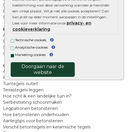
Opsluitbanden
toestemming voor deze verwerking wanneer je hieronder
Palissades
een vinkje plaatst. Wil je niet alle cookies accepteren? Dan
Stapelblokken
kan je dit op ieder moment aanpassen in de instellingen.
privacy- en
Lees voor meer informatie onze
cookieverklaring
Extra benodigdheden
.
Afwatering en diversen
Technische cookies
Beplantings en betonelementen
Split, grind en zand
Analytische cookies
Oprit tegels
Marketing cookies
Overig
Doorgaan naar de
Aanbiedingen
website
Kunstgras
Tuintegels outlet
Terrastegels leggen
Hoe richt ik een landelijke tuin in?
Sierbestrating schoonmaken
Legpatronen betonstenen
Hoe betonstenen onderhouden
Aanlegtips voor betonstenen
Verschil betontegels en keramische tegels