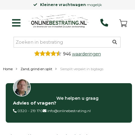
Kleinere vrachtwagen
mogelijk
946
waarderingen
Home
Zand, grind en split
Siersplit verpakt in bigbags
Filter op
We helpen u graag
Advies of vragen?
Categorieën
0320 - 219 170
info@onlinebestrating.nl
Siertegels
Betontegels
Keramische