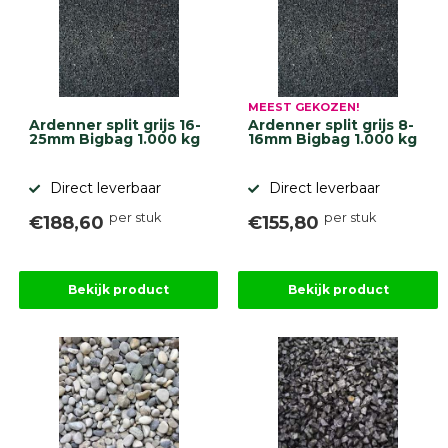
Onlinebestrating.nl
9.1
MEEST GEKOZEN!
Ardenner split grijs 16-
Ardenner split grijs 8-
25mm Bigbag 1.000 kg
16mm Bigbag 1.000 kg
Direct leverbaar
Direct leverbaar
per stuk
per stuk
€188,60
€155,80
gebaseerd
op
946
ervaringen
Bekijk product
Bekijk product