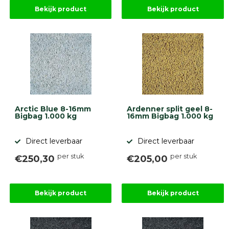
Betonbanden
Bekijk product
Bekijk product
Palissades
Stapelblokken
Grind
en
zand
Tuinaarde
Halfverharding
Afwatering
en
Arctic Blue 8-16mm
Ardenner split geel 8-
diversen
Bigbag 1.000 kg
16mm Bigbag 1.000 kg
Beplantings
en
Direct leverbaar
Direct leverbaar
betonelementen
per stuk
per stuk
€250,30
€205,00
Overig
Kunstgras
Aanbiedingen
Compleet
Bekijk product
Bekijk product
tuinproject
(informatie)