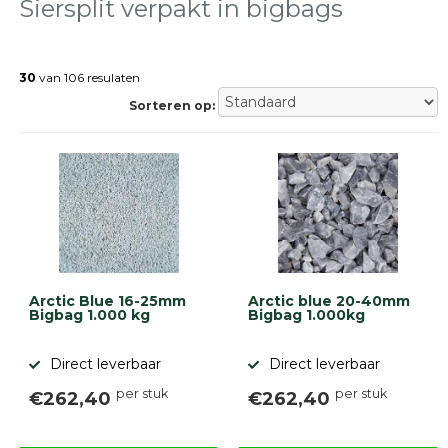
tegels
Siersplit verpakt in bigbags
Natuursteen
tegels
30
van 106 resulaten
Terrastegels
Tuintegels
Sorteren op:
Stoeptegels
Buitentegels
Balkontegels
Sierbestrating
Betonklinkers
Gebakken
bestrating
Sierbestrating
Strakke
Arctic Blue 16-25mm
Arctic blue 20-40mm
bestrating
Bigbag 1.000 kg
Bigbag 1.000kg
Trommelstenen
Wildverband
Direct leverbaar
Direct leverbaar
bestrating
Muurelementen
per stuk
per stuk
€262,40
€262,40
Straatklinkers
Opsluitbanden