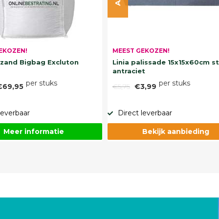
EKOZEN!
MEEST GEKOZEN!
and Bigbag Excluton
Linia palissade 15x15x60cm s
antraciet
per stuks
per stuks
€69,95
€5,75
€3,99
leverbaar
Direct leverbaar
Meer informatie
Bekijk aanbieding