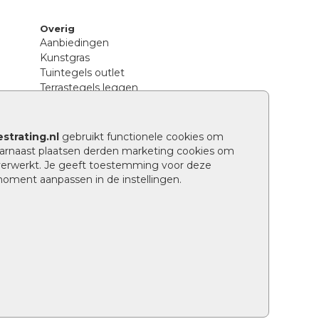
Overig
Aanbiedingen
Kunstgras
Tuintegels outlet
Terrastegels leggen
Hoe richt ik een landelijke tuin in?
Sierbestrating schoonmaken
Legpatronen betonstenen
strating.nl
gebruikt functionele cookies om
n
Hoe betonstenen onderhouden
arnaast plaatsen derden marketing cookies om
Aanlegtips voor betonstenen
verwerkt. Je geeft toestemming voor deze
Verschil betontegels en keramische
 moment aanpassen in de instellingen.
tegels
Tuin renoveren
Wat is een facetrand?
Grindpad aanleggen