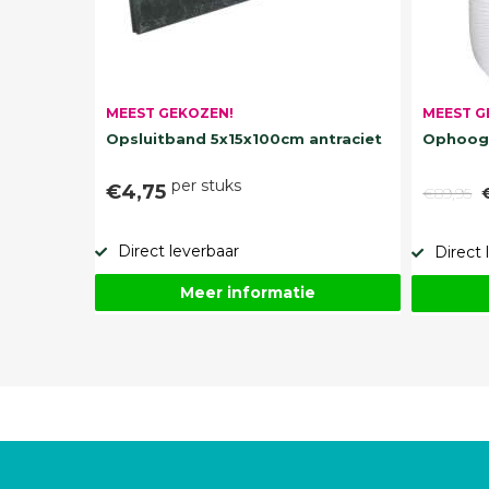
MEEST G
MEEST GEKOZEN!
Ophoogz
Opsluitband 5x15x100cm antraciet
per stuks
€4,75
€89,95
Direct leverbaar
Direct 
Meer informatie