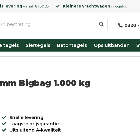
is levering
vanaf €1.500,-
Kleinere vrachtwagen
mogelijk
0320 -
e tegels
Siertegels
Betontegels
Opsluitbanden
S
25mm Bigbag 1.000 kg
Snelle levering
Laagste prijsgarantie
Uitsluitend A-kwaliteit