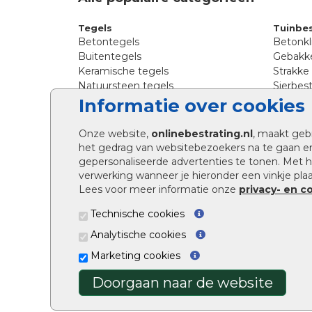
Tegels
Tuinbes
Betontegels
Betonkl
Buitentegels
Gebakke
Keramische tegels
Strakke
Natuursteen tegels
Sierbest
Siertegels
Straatkl
Informatie over cookies
Stoeptegels
Straats
Straattegels
Tromme
Onze website,
onlinebestrating.nl
, maakt geb
Terrastegels
Tuinste
het gedrag van websitebezoekers na te gaan e
Tuintegels
Waalfo
gepersonaliseerde advertenties te tonen. Met
Wildver
verwerking wanneer je hieronder een vinkje plaat
Kingsto
Lees voor meer informatie onze
privacy- en c
Technische cookies
Analytische cookies
Marketing cookies
Doorgaan naar de website
Onlinebestrating.nl ©2026