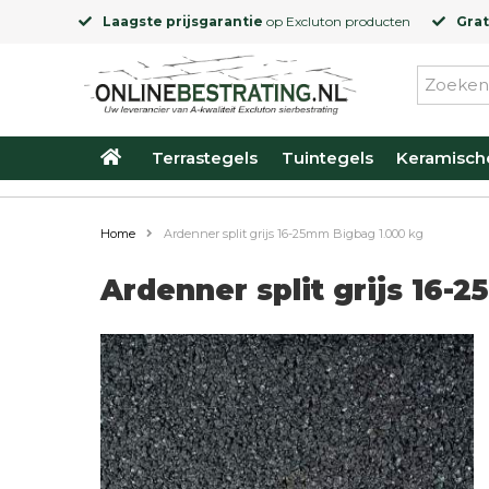
Laagste prijsgarantie
op
Excluton
producten
Grat
Terrastegels
Tuintegels
Keramisch
Home
Ardenner split grijs 16-25mm Bigbag 1.000 kg
Ardenner split grijs 16-