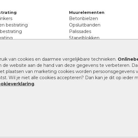
trating
Muurelementen
inkers
Betonbielzen
n bestrating
Opsluitbanden
 bestrating
Palissades
rating
Stapelblokken
inkers
Extra benodigdheden
tenen
Afwatering en diversen
lstenen
ruik van cookies en daarmee vergelijkbare technieken.
Onlinebe
Beplantings en betonelemente
nen
n de website aan de hand van deze gegevens te verbeteren. Da
Split, grind en zand
rmaat
 het plaatsen van marketing cookies worden persoonsgegevens 
Oprit tegels
band bestrating
st. Wil je niet alle cookies accepteren? Dan kan je dit op ieder
nes
ookieverklaring
.
9.1
/
10
|
946
waarderingen