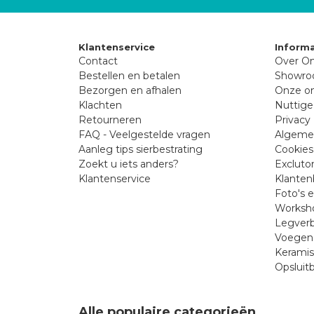
Klantenservice
Informa
Contact
Over On
Bestellen en betalen
Showr
Bezorgen en afhalen
Onze on
Klachten
Nuttige
Retourneren
Privacy 
FAQ - Veelgestelde vragen
Algeme
Aanleg tips sierbestrating
Cookies
Zoekt u iets anders?
Excluto
Klantenservice
Klanten
Foto's 
Worksho
Legverb
Voegen 
Kerami
Opsluit
Alle populaire categorieën