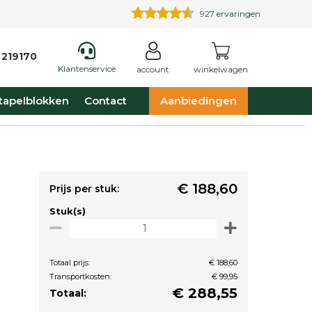
927
ervaringen
 219170
Klantenservice
account
winkelwagen
tapelblokken
Contact
Aanbiedingen
€ 188,60
Prijs per stuk:
Stuk(s)
Totaal prijs:
€ 188,60
Transportkosten:
€ 99,95
€
288,55
Totaal: