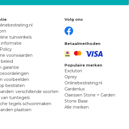
tie
Volg ons
linebestrating.nl
oom
line tuinwinkels
 informatie
Betaalmethoden
Policy
ne voorwaarden
 beleid
Populaire merken
n garantie
Excluton
beoordelingen
Oprey
en voorbeelden
Onlinebestrating.nl
p bestraten
Gardenlux
anden: verschillende soorten
Claessen Stone + Garden
van tuintegels
Stone Base
sche tegels schoonmaken
Alle merken
banden plaatsen