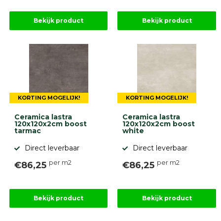
Onlinebestrating.nl
Bekijk product
Bekijk product
9.1
KORTING MOGELIJK!
KORTING MOGELIJK!
gebaseerd
Ceramica lastra
Ceramica lastra
op
120x120x2cm boost
120x120x2cm boost
946
tarmac
white
ervaringen
Direct leverbaar
Direct leverbaar
per m2
per m2
€86,25
€86,25
Bekijk product
Bekijk product