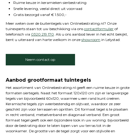
Ruime keuze in keramieken sierbestrating
Snelle levering, veelal direct uit voorraad
Gratis bezorgd vanaf € 1.500,-
Meer weten over de buitentegels van Onlinebestrating.nl? Onze
tuinexperts staan tot uw beschikking via ons
contactformulier
of
telefonisch via
0320 219 170
. Als u ons aanbod liever in het echt bekijkt,
bent u uiteraard van harte welkom in onze
showroom
in Lelystad.
Neem contact op
Aanbod grootformaat tuintegels
Het assortiment van Onlinebestrating.nl geeft een ruime keuze in grote
formaten siertegels. Naast het formaat 120x120 cm zijn er langwerpige
tegels van bijvoorbeeld 60x120, waarmee u een rand kunt creëren.
Keramische tegels zijn weerbestendig en slijtvast, waardoor ze zeer
geschikt zijn voor terrassen en opritten. Dit formaat tegel is te plaatsen
in recht verband, metselverband en diagonaal verband. Een groot
formaat tegel geeft ook een bijzondere look in uw woning: bijvoorbeeld
door de bestrating door te laten lopen van uw terras tot in de
woonkamer. De grootte van de tegel zorgt voor een stijlvolle en