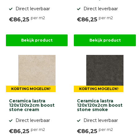
Betonbanden
Direct leverbaar
Direct leverbaar
Palissades
Stapelblokken
per m2
per m2
€86,25
€86,25
Grind
en
zand
Bekijk product
Bekijk product
Tuinaarde
Halfverharding
Afwatering
en
diversen
Beplantings
en
betonelementen
KORTING MOGELIJK!
KORTING MOGELIJK!
Overig
Ceramica lastra
Ceramica lastra
Kunstgras
120x120x2cm boost
120x120x2cm boost
Aanbiedingen
stone cream
stone smoke
Compleet
Direct leverbaar
Direct leverbaar
tuinproject
(informatie)
per m2
per m2
€86,25
€86,25