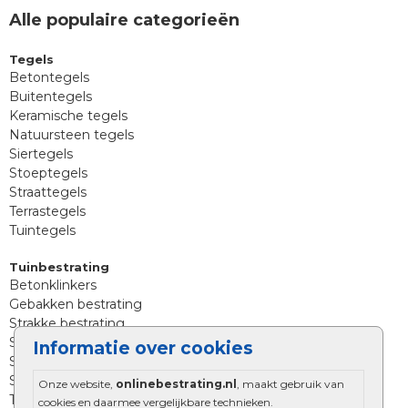
Alle populaire categorieën
Tegels
Betontegels
Buitentegels
Keramische tegels
Natuursteen tegels
Siertegels
Stoeptegels
Straattegels
Terrastegels
Tuintegels
Tuinbestrating
Betonklinkers
Gebakken bestrating
Strakke bestrating
Sierbestrating
Informatie over cookies
Straatklinkers
Straatstenen
Onze website,
onlinebestrating.nl
, maakt gebruik van
Trommelstenen
cookies en daarmee vergelijkbare technieken.