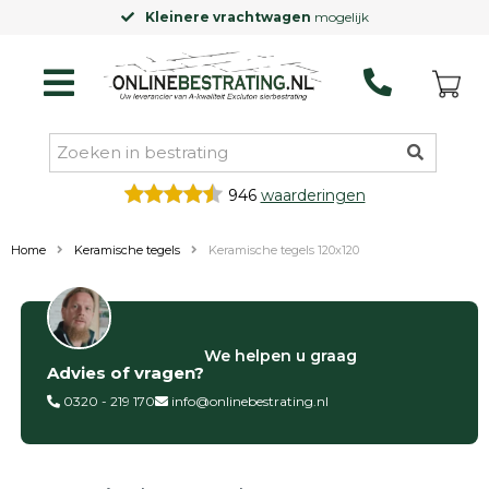
Kleinere vrachtwagen
mogelijk
946
waarderingen
Home
Keramische tegels
Keramische tegels 120x120
Filter op
We helpen u graag
Advies of vragen?
Categorieën
0320 - 219 170
info@onlinebestrating.nl
Siertegels
Betontegels
Keramische