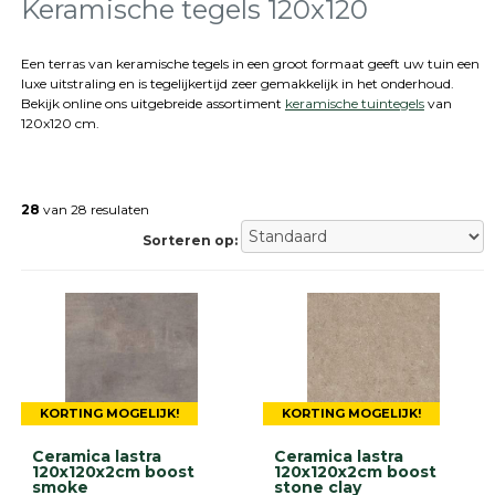
tegels
Keramische tegels 120x120
Natuursteen
tegels
Een terras van keramische tegels in een groot formaat geeft uw tuin een
luxe uitstraling en is tegelijkertijd zeer gemakkelijk in het onderhoud.
Terrastegels
Bekijk online ons uitgebreide assortiment
keramische tuintegels
van
Tuintegels
120x120 cm.
Stoeptegels
Buitentegels
Balkontegels
28
van 28 resulaten
Sierbestrating
Betonklinkers
Sorteren op:
Gebakken
bestrating
Sierbestrating
Strakke
bestrating
Trommelstenen
Wildverband
bestrating
KORTING MOGELIJK!
KORTING MOGELIJK!
Muurelementen
Straatklinkers
Ceramica lastra
Ceramica lastra
120x120x2cm boost
120x120x2cm boost
smoke
stone clay
Opsluitbanden