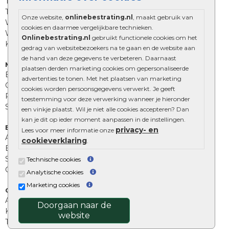
Trommelstenen
Tuinstenen
Onze website,
onlinebestrating.nl
, maakt gebruik van
Waalformaat
cookies en daarmee vergelijkbare technieken.
Wildverband bestrating
Onlinebestrating.nl
gebruikt functionele cookies om het
Kingstones
gedrag van websitebezoekers na te gaan en de website aan
de hand van deze gegevens te verbeteren. Daarnaast
Muurelementen
plaatsen derden marketing cookies om gepersonaliseerde
Betonbielzen
advertenties te tonen. Met het plaatsen van marketing
Opsluitbanden
cookies worden persoonsgegevens verwerkt. Je geeft
Palissades
toestemming voor deze verwerking wanneer je hieronder
Stapelblokken
een vinkje plaatst. Wil je niet alle cookies accepteren? Dan
kan je dit op ieder moment aanpassen in de instellingen.
Extra benodigdheden
privacy- en
Lees voor meer informatie onze
Afwatering en diversen
cookieverklaring
.
Beplantings en betonelementen
Split, grind en zand
Technische cookies
Oprit tegels
Analytische cookies
Marketing cookies
Overig
Aanbiedingen
Doorgaan naar de
Kunstgras
website
Tuintegels outlet