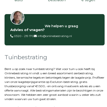
Filter op
We helpen u graag
Advies of vragen?
Categorieën
0320 - 219 170
info@onlinebestrating.nl
Siertegels
Betontegels
Keramische
tegels
Tuinbestrating
Natuursteen
tegels
Bent u op zoek naar tuinbestrating? Wat voor tuin u ook heeft bij
Onlinebestrating.nl vindt u een breed assortiment sierbestrating,
Terrastegels
klinkers, keramische tegels en betontegels tegen de laagste prijs. Profiteer
Tuintegels
van onze laagsteprijsgarantie op Excluton-bestrating, gratis
Stoeptegels
thuisbezorging vanaf €1.500,- en ontvang maatwerk advies als u een
Buitentegels
offerte aanvraagt. Alle bestratingsmaterialen zijn te bezichtigen in onze
Balkontegels
showroom. We hebben een zeer groot aanbod waarin u zeker iets zult
vinden waarvan uw tuin gaat stralen.
Sierbestrating
Betonklinkers