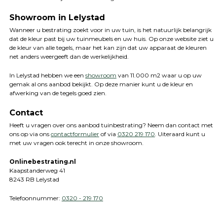
Showroom in Lelystad
Wanneer u bestrating zoekt voor in uw tuin, is het natuurlijk belangrijk
dat de kleur past bij uw tuinmeubels en uw huis. Op onze website ziet u
de kleur van alle tegels, maar het kan zijn dat uw apparaat de kleuren
net anders weergeeft dan de werkelijkheid.
In Lelystad hebben we een
showroom
van 11.000 m2 waar u op uw
gemak al ons aanbod bekijkt. Op deze manier kunt u de kleur en
afwerking van de tegels goed zien.
Contact
Heeft u vragen over ons aanbod tuinbestrating? Neem dan contact met
ons op via ons
contactformulier
of via
0320 219 170
. Uiteraard kunt u
met uw vragen ook terecht in onze showroom.
Onlinebestrating.nl
Kaapstanderweg 41
8243 RB Lelystad
Telefoonnummer:
0320 - 219 170