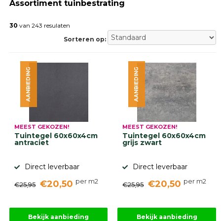
Assortiment tuinbestrating
Gebakken
bestrating
30
van 243 resulaten
Sierbestrating
Strakke
Sorteren op:
bestrating
Trommelstenen
Wildverband
AANBIEDING
AANBIEDING
bestrating
Muurelementen
Straatklinkers
Opsluitbanden
Betonbanden
MEEST GEKOZEN!
MEEST GEKOZEN!
Palissades
Tuintegel 60x60x4cm
Tuintegel 60x60x4cm
Stapelblokken
antraciet
grijs zwart
Grind
Direct leverbaar
Direct leverbaar
en
zand
per m2
per m2
Tuinaarde
€20,50
€20,50
€25,95
€25,95
Halfverharding
Afwatering
en
Bekijk aanbieding
Bekijk aanbieding