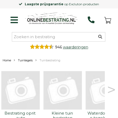
Excluton producten
Gratis levering
va
946
waarderingen
Home
Tuintegels
Tuinbestrating
>
Bestrating oprit 
Kleine tuin 
Waterdoorlate
auto
bestraten
e tegels kope