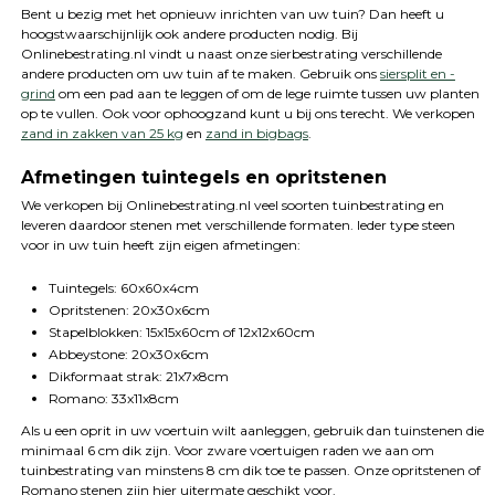
Bent u bezig met het opnieuw inrichten van uw tuin? Dan heeft u
hoogstwaarschijnlijk ook andere producten nodig. Bij
Onlinebestrating.nl vindt u naast onze sierbestrating verschillende
andere producten om uw tuin af te maken. Gebruik ons
siersplit en -
grind
om een pad aan te leggen of om de lege ruimte tussen uw planten
op te vullen. Ook voor ophoogzand kunt u bij ons terecht. We verkopen
zand in zakken van 25 kg
en
zand in bigbags
.
Afmetingen tuintegels en opritstenen
We verkopen bij Onlinebestrating.nl veel soorten tuinbestrating en
leveren daardoor stenen met verschillende formaten. Ieder type steen
voor in uw tuin heeft zijn eigen afmetingen:
Tuintegels: 60x60x4cm
Opritstenen: 20x30x6cm
Stapelblokken: 15x15x60cm of 12x12x60cm
Abbeystone: 20x30x6cm
Dikformaat strak: 21x7x8cm
Romano: 33x11x8cm
Als u een oprit in uw voertuin wilt aanleggen, gebruik dan tuinstenen die
minimaal 6 cm dik zijn. Voor zware voertuigen raden we aan om
tuinbestrating van minstens 8 cm dik toe te passen. Onze opritstenen of
Romano stenen zijn hier uitermate geschikt voor.