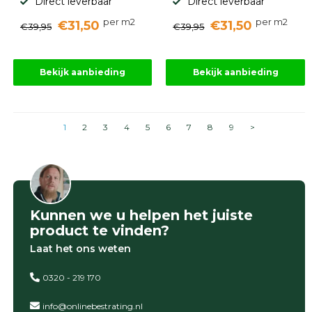
Direct leverbaar
Direct leverbaar
per m2
per m2
€31,50
€31,50
€39,95
€39,95
Bekijk aanbieding
Bekijk aanbieding
1
2
3
4
5
6
7
8
9
>
Kunnen we u helpen het juiste
product te vinden?
Laat het ons weten
0320 - 219 170
info@onlinebestrating.nl