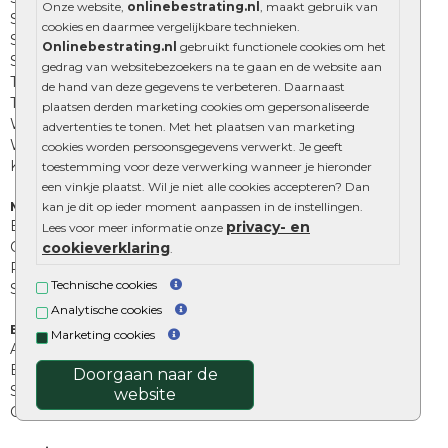
Onze website,
onlinebestrating.nl
, maakt gebruik van
Sierbestrating
cookies en daarmee vergelijkbare technieken.
Straatklinkers
Onlinebestrating.nl
gebruikt functionele cookies om het
Straatstenen
gedrag van websitebezoekers na te gaan en de website aan
Trommelstenen
de hand van deze gegevens te verbeteren. Daarnaast
Tuinstenen
plaatsen derden marketing cookies om gepersonaliseerde
Waalformaat
advertenties te tonen. Met het plaatsen van marketing
Wildverband bestrating
cookies worden persoonsgegevens verwerkt. Je geeft
Kingstones
toestemming voor deze verwerking wanneer je hieronder
een vinkje plaatst. Wil je niet alle cookies accepteren? Dan
Muurelementen
kan je dit op ieder moment aanpassen in de instellingen.
Betonbielzen
privacy- en
Lees voor meer informatie onze
Opsluitbanden
cookieverklaring
.
Palissades
Technische cookies
Stapelblokken
Analytische cookies
Extra benodigdheden
Marketing cookies
Afwatering en diversen
Beplantings en betonelementen
Doorgaan naar de
Split, grind en zand
website
Oprit tegels