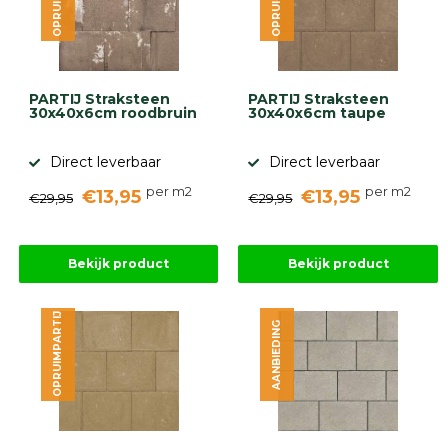
gebaseerd
op
946
ervaringen
PARTIJ Straksteen
PARTIJ Straksteen
30x40x6cm roodbruin
30x40x6cm taupe
Direct leverbaar
Direct leverbaar
per m2
per m2
€13,95
€13,95
€29,95
€29,95
Bekijk product
Bekijk product
OPRUIMPARTIJ
AANBIEDING