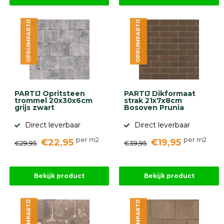
diversen
Beplantings
en
OPRUIMPARTIJ
OPRUIMPARTIJ
betonelementen
Overig
Kunstgras
Aanbiedingen
Compleet
tuinproject
PARTIJ Opritsteen
PARTIJ Dikformaat
(informatie)
trommel 20x30x6cm
strak 21x7x8cm
grijs zwart
Bosoven Prunia
Onlinebestrating.nl
Direct leverbaar
Direct leverbaar
per m2
per m2
€22,95
€19,95
€29,95
€39,95
9.1
Bekijk product
Bekijk product
OPRUIMPARTIJ
OPRUIMPARTIJ