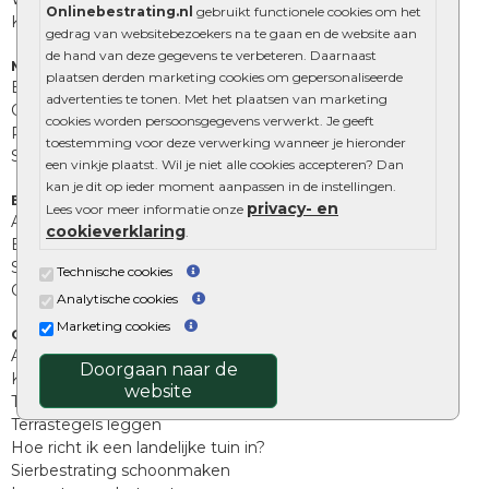
Onlinebestrating.nl
gebruikt functionele cookies om het
Kingstones
gedrag van websitebezoekers na te gaan en de website aan
de hand van deze gegevens te verbeteren. Daarnaast
Muurelementen
plaatsen derden marketing cookies om gepersonaliseerde
Betonbielzen
advertenties te tonen. Met het plaatsen van marketing
Opsluitbanden
cookies worden persoonsgegevens verwerkt. Je geeft
Palissades
toestemming voor deze verwerking wanneer je hieronder
Stapelblokken
een vinkje plaatst. Wil je niet alle cookies accepteren? Dan
kan je dit op ieder moment aanpassen in de instellingen.
Extra benodigdheden
privacy- en
Lees voor meer informatie onze
Afwatering en diversen
cookieverklaring
.
Beplantings en betonelementen
Split, grind en zand
Technische cookies
Oprit tegels
Analytische cookies
Marketing cookies
Overig
Aanbiedingen
Doorgaan naar de
Kunstgras
website
Tuintegels outlet
Terrastegels leggen
Hoe richt ik een landelijke tuin in?
Sierbestrating schoonmaken