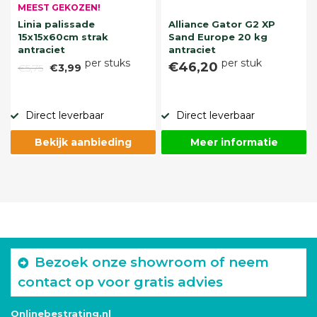
MEEST GEKOZEN!
Linia palissade
Alliance Gator G2 XP
15x15x60cm strak
Sand Europe 20 kg
antraciet
antraciet
per stuks
per stuk
€46,20
€5,75
€3,99
Direct leverbaar
Direct leverbaar
Bekijk aanbieding
Meer informatie
Bezoek onze showroom of neem
contact op voor gratis advies
Onlinebestrating.nl