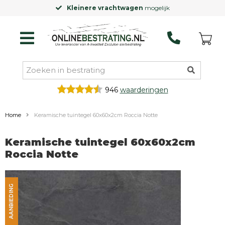
gen
mogelijk
Laagste prijsgarantie
op
946
waarderingen
Home
Keramische tuintegel 60x60x2cm Roccia Notte
Keramische tuintegel 60x60x2cm
Roccia Notte
AANBIEDING