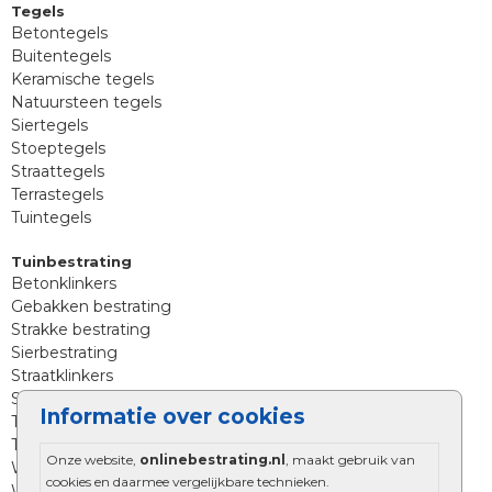
Tegels
Betontegels
Buitentegels
Keramische tegels
Natuursteen tegels
Siertegels
Stoeptegels
Straattegels
Terrastegels
Tuintegels
Tuinbestrating
Betonklinkers
Gebakken bestrating
Strakke bestrating
Sierbestrating
Straatklinkers
Straatstenen
Informatie over cookies
Trommelstenen
Tuinstenen
Onze website,
onlinebestrating.nl
, maakt gebruik van
Waalformaat
cookies en daarmee vergelijkbare technieken.
Wildverband bestrating