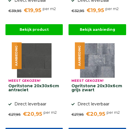
Direct leverbaar
Direct leverbaar
Onlinebestrating.nl
per m2
per m2
€19,95
€19,95
€39,95
€32,95
9.1
Bekijk product
Bekijk aanbieding
AANBIEDING
AANBIEDING
gebaseerd
op
946
ervaringen
MEEST GEKOZEN!
MEEST GEKOZEN!
Opritstone 20x30x6cm
Opritstone 20x30x6cm
antraciet
grijs zwart
Direct leverbaar
Direct leverbaar
per m2
per m2
€20,95
€20,95
€27,95
€27,95