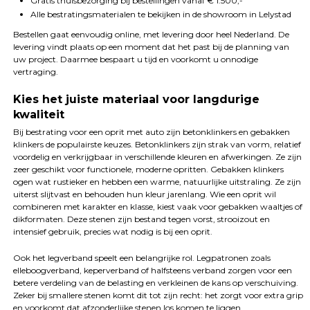
Gratis thuisbezorging bij bestellingen vanaf € 1.500,-
Alle bestratingsmaterialen te bekijken in de showroom in Lelystad
Bestellen gaat eenvoudig online, met levering door heel Nederland. De
levering vindt plaats op een moment dat het past bij de planning van
uw project. Daarmee bespaart u tijd en voorkomt u onnodige
vertraging.
Kies het juiste materiaal voor langdurige
kwaliteit
Bij bestrating voor een oprit met auto zijn betonklinkers en gebakken
klinkers de populairste keuzes. Betonklinkers zijn strak van vorm, relatief
voordelig en verkrijgbaar in verschillende kleuren en afwerkingen. Ze zijn
zeer geschikt voor functionele, moderne opritten. Gebakken klinkers
ogen wat rustieker en hebben een warme, natuurlijke uitstraling. Ze zijn
uiterst slijtvast en behouden hun kleur jarenlang. Wie een oprit wil
combineren met karakter en klasse, kiest vaak voor gebakken waaltjes of
dikformaten. Deze stenen zijn bestand tegen vorst, strooizout en
intensief gebruik, precies wat nodig is bij een oprit.
Ook het legverband speelt een belangrijke rol. Legpatronen zoals
elleboogverband, keperverband of halfsteens verband zorgen voor een
betere verdeling van de belasting en verkleinen de kans op verschuiving.
Zeker bij smallere stenen komt dit tot zijn recht: het zorgt voor extra grip
en voorkomt dat afzonderlijke stenen los komen te liggen.