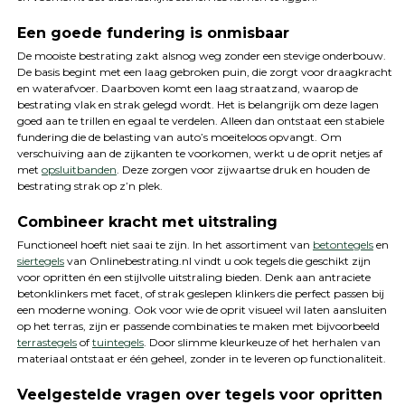
Een goede fundering is onmisbaar
De mooiste bestrating zakt alsnog weg zonder een stevige onderbouw.
De basis begint met een laag gebroken puin, die zorgt voor draagkracht
en waterafvoer. Daarboven komt een laag straatzand, waarop de
bestrating vlak en strak gelegd wordt. Het is belangrijk om deze lagen
goed aan te trillen en egaal te verdelen. Alleen dan ontstaat een stabiele
fundering die de belasting van auto’s moeiteloos opvangt. Om
verschuiving aan de zijkanten te voorkomen, werkt u de oprit netjes af
met
opsluitbanden
. Deze zorgen voor zijwaartse druk en houden de
bestrating strak op z’n plek.
Combineer kracht met uitstraling
Functioneel hoeft niet saai te zijn. In het assortiment van
betontegels
en
siertegels
van Onlinebestrating.nl vindt u ook tegels die geschikt zijn
voor opritten én een stijlvolle uitstraling bieden. Denk aan antraciete
betonklinkers met facet, of strak geslepen klinkers die perfect passen bij
een moderne woning. Ook voor wie de oprit visueel wil laten aansluiten
op het terras, zijn er passende combinaties te maken met bijvoorbeeld
terrastegels
of
tuintegels
. Door slimme kleurkeuze of het herhalen van
materiaal ontstaat er één geheel, zonder in te leveren op functionaliteit.
Veelgestelde vragen over tegels voor opritten