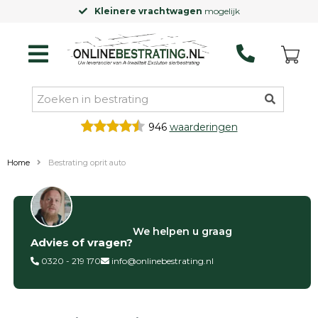
Kleinere vrachtwagen
mogelijk
946
waarderingen
Home
Bestrating oprit auto
Filter op
We helpen u graag
Advies of vragen?
Categorieën
0320 - 219 170
info@onlinebestrating.nl
Siertegels
Betontegels
Keramische