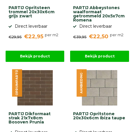
Betonbanden
PARTIJ Opritsteen
PARTIJ Abbeystones
Palissades
trommel 20x30x6cm
waalformaat
grijs zwart
getrommeld 20x5x7cm
Stapelblokken
Romena
Direct leverbaar
Direct leverbaar
Grind
en
per m2
per m2
zand
€22,95
€22,50
€29,95
€39,95
Tuinaarde
Halfverharding
Afwatering
Bekijk product
Bekijk product
en
diversen
Beplantings
OPRUIMPARTIJ
AANBIEDING
en
betonelementen
Overig
Kunstgras
Aanbiedingen
Compleet
PARTIJ Dikformaat
PARTIJ Opritstone
tuinproject
strak 21x7x8cm
20x30x6cm Ibiza taupe
(informatie)
Bosoven Prunia