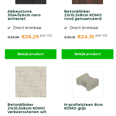
Abbeystone
Betonklinker
30x40x6cm nero
21x10,5x8cm KOMO
antraciet
rood genuanceerd
Direct leverbaar
Direct leverbaar
per m2
per m2
€26,29
€24,10
€33,95
€30,15
Bekijk product
Bekijk product
Betonklinker
H-profielsteen 8cm
21x10,5x8cm KOMO
KOMO grijs
verkeersstenen wit