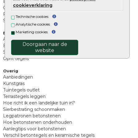
Betonbielzen
cookieverklaring
.
Opsluitbanden
Palissades
Technische cookies
Stapelblokken
Analytische cookies
Marketing cookies
Extra benodigdheden
Afwatering en diversen
Doorgaan naar de
Beplantings en betonelementen
website
Split, grind en zand
Oprit tegels
Overig
Aanbiedingen
Kunstgras
Tuintegels outlet
Terrastegels leggen
Hoe richt ik een landelijke tuin in?
Sierbestrating schoonmaken
Legpatronen betonstenen
Hoe betonstenen onderhouden
Aanlegtips voor betonstenen
Verschil betontegels en keramische tegels