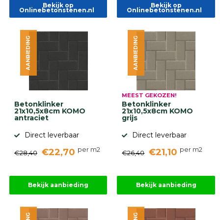
Bekijk op
Bekijk op
Onlinebetonstenen.nl
Onlinebetonstenen.nl
AANBIEDING
AANBIEDING
MEEST GEKOZEN!
Betonklinker
Betonklinker
21x10,5x8cm KOMO
21x10,5x8cm KOMO
antraciet
grijs
Direct leverbaar
Direct leverbaar
per m2
per m2
€22,70
€21,10
€28,40
€26,40
Bekijk aanbieding
Bekijk aanbieding