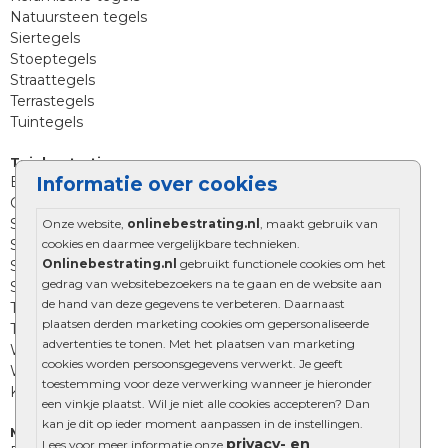
Natuursteen tegels
Siertegels
Stoeptegels
Straattegels
Terrastegels
Tuintegels
Tuinbestrating
Betonklinkers
Informatie over cookies
Gebakken bestrating
Strakke bestrating
Onze website,
onlinebestrating.nl
, maakt gebruik van
Sierbestrating
cookies en daarmee vergelijkbare technieken.
Onlinebestrating.nl
gebruikt functionele cookies om het
Straatklinkers
gedrag van websitebezoekers na te gaan en de website aan
Straatstenen
de hand van deze gegevens te verbeteren. Daarnaast
Trommelstenen
plaatsen derden marketing cookies om gepersonaliseerde
Tuinstenen
advertenties te tonen. Met het plaatsen van marketing
Waalformaat
cookies worden persoonsgegevens verwerkt. Je geeft
Wildverband bestrating
toestemming voor deze verwerking wanneer je hieronder
Kingstones
een vinkje plaatst. Wil je niet alle cookies accepteren? Dan
kan je dit op ieder moment aanpassen in de instellingen.
Muurelementen
privacy- en
Lees voor meer informatie onze