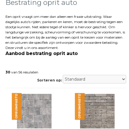
tegels
Bestrating oprit auto
Natuursteen
tegels
Een oprit vraagt om meer dan alleen een fraaie uitstraling. Waar
dagelijks auto's rijden, parkeren en keren, moet de bestrating tegen een
Terrastegels
stootje kunnen. Niet iedere tegel of klinker is hiervoor geschikt. Om
Tuintegels
langdurige verzakking, scheurvorming of verschuiving te voorkomen, is
Stoeptegels
het belangrijk om bij de aanleg van een oprit te kiezen voor materialen
Buitentegels
en structuren die specifiek zijn ontworpen voor zwaardere belasting.
Balkontegels
Deze vindt u in ons assortiment.
Aanbod bestrating oprit auto
Sierbestrating
Betonklinkers
Gebakken
bestrating
30
van 56 resulaten
Sierbestrating
Sorteren op:
Strakke
bestrating
Trommelstenen
OPRUIMPARTIJ
OPRUIMPARTIJ
Wildverband
bestrating
Muurelementen
Straatklinkers
Opsluitbanden