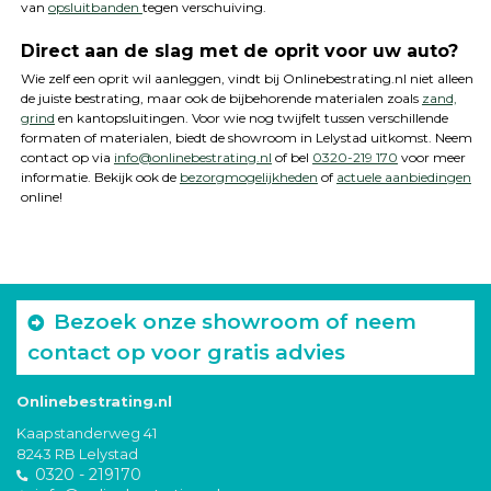
van
opsluitbanden
tegen verschuiving.
Direct aan de slag met de oprit voor uw auto?
Wie zelf een oprit wil aanleggen, vindt bij Onlinebestrating.nl niet alleen
de juiste bestrating, maar ook de bijbehorende materialen zoals
zand,
grind
en kantopsluitingen. Voor wie nog twijfelt tussen verschillende
formaten of materialen, biedt de showroom in Lelystad uitkomst. Neem
contact op via
info@onlinebestrating.nl
of bel
0320-219 170
voor meer
informatie. Bekijk ook de
bezorgmogelijkheden
of
actuele aanbiedingen
online!
Bezoek onze showroom of neem
contact op voor gratis advies
Onlinebestrating.nl
Kaapstanderweg 41
8243 RB Lelystad
0320 - 219170