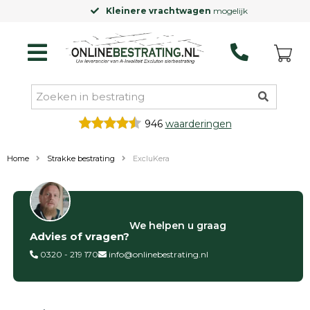
Kleinere vrachtwagen
mogelijk
946
waarderingen
Home
Strakke bestrating
ExcluKera
Filter op
We helpen u graag
Advies of vragen?
Categorieën
0320 - 219 170
info@onlinebestrating.nl
Siertegels
Betontegels
Keramische