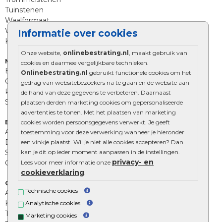
Tuinstenen
Waalformaat
Wildverband bestrating
Informatie over cookies
Kingstones
Onze website,
onlinebestrating.nl
, maakt gebruik van
Muurelementen
cookies en daarmee vergelijkbare technieken.
Betonbielzen
Onlinebestrating.nl
gebruikt functionele cookies om het
Opsluitbanden
gedrag van websitebezoekers na te gaan en de website aan
Palissades
de hand van deze gegevens te verbeteren. Daarnaast
Stapelblokken
plaatsen derden marketing cookies om gepersonaliseerde
advertenties te tonen. Met het plaatsen van marketing
Extra benodigdheden
cookies worden persoonsgegevens verwerkt. Je geeft
Afwatering en diversen
toestemming voor deze verwerking wanneer je hieronder
Beplantings en betonelementen
een vinkje plaatst. Wil je niet alle cookies accepteren? Dan
Split, grind en zand
kan je dit op ieder moment aanpassen in de instellingen.
privacy- en
Oprit tegels
Lees voor meer informatie onze
cookieverklaring
.
Overig
Technische cookies
Aanbiedingen
Kunstgras
Analytische cookies
Tuintegels outlet
Marketing cookies