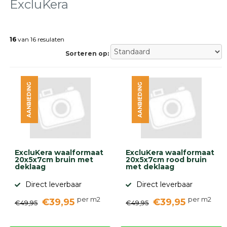
tegels
ExcluKera
Natuursteen
tegels
16
van 16 resulaten
Terrastegels
Tuintegels
Sorteren op:
Stoeptegels
Buitentegels
Balkontegels
AANBIEDING
AANBIEDING
Sierbestrating
Betonklinkers
Gebakken
bestrating
Sierbestrating
Strakke
ExcluKera waalformaat
ExcluKera waalformaat
bestrating
20x5x7cm bruin met
20x5x7cm rood bruin
deklaag
met deklaag
Trommelstenen
Wildverband
Direct leverbaar
Direct leverbaar
bestrating
Muurelementen
per m2
per m2
€39,95
€39,95
€49,95
€49,95
Straatklinkers
Opsluitbanden