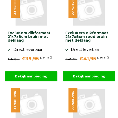
AANBIEDING
AANBIEDING
Onlinebestrating.nl
9.1
ExcluKera dikformaat
ExcluKera dikformaat
21x7x8cm bruin met
21x7x8cm rood bruin
deklaag
met deklaag
Direct leverbaar
Direct leverbaar
per m2
per m2
€39,95
€41,95
gebaseerd
€49,95
€49,95
op
946
ervaringen
Bekijk aanbieding
Bekijk aanbieding
AANBIEDING
AANBIEDING