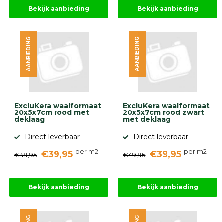
Betonbanden
Bekijk aanbieding
Bekijk aanbieding
Palissades
Stapelblokken
AANBIEDING
AANBIEDING
Grind
en
zand
Tuinaarde
Halfverharding
Afwatering
en
ExcluKera waalformaat
ExcluKera waalformaat
diversen
20x5x7cm rood met
20x5x7cm rood zwart
Beplantings
deklaag
met deklaag
en
Direct leverbaar
Direct leverbaar
betonelementen
per m2
per m2
€39,95
€39,95
€49,95
€49,95
Overig
Kunstgras
Aanbiedingen
Compleet
Bekijk aanbieding
Bekijk aanbieding
tuinproject
(informatie)