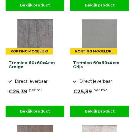
Betonbanden
Bekijk product
Bekijk product
Palissades
Stapelblokken
Grind
en
zand
Tuinaarde
Halfverharding
KORTING MOGELIJK!
KORTING MOGELIJK!
Afwatering
en
Tremico 60x60x4cm
Tremico 60x60x4cm
diversen
Greige
Grijs
Beplantings
en
Direct leverbaar
Direct leverbaar
betonelementen
per m2
per m2
€25,39
€25,39
Overig
Kunstgras
Aanbiedingen
Compleet
Bekijk product
Bekijk product
tuinproject
(informatie)