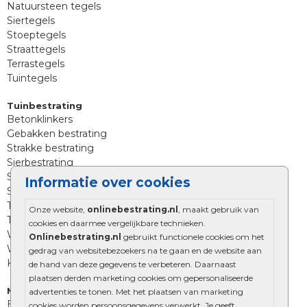
Natuursteen tegels
Siertegels
Stoeptegels
Straattegels
Terrastegels
Tuintegels
Tuinbestrating
Betonklinkers
Gebakken bestrating
Strakke bestrating
Sierbestrating
Straatklinkers
Informatie over cookies
Straatstenen
Trommelstenen
Onze website,
onlinebestrating.nl
, maakt gebruik van
Tuinstenen
cookies en daarmee vergelijkbare technieken.
Waalformaat
Onlinebestrating.nl
gebruikt functionele cookies om het
Wildverband bestrating
gedrag van websitebezoekers na te gaan en de website aan
Kingstones
de hand van deze gegevens te verbeteren. Daarnaast
plaatsen derden marketing cookies om gepersonaliseerde
Muurelementen
advertenties te tonen. Met het plaatsen van marketing
Betonbielzen
cookies worden persoonsgegevens verwerkt. Je geeft