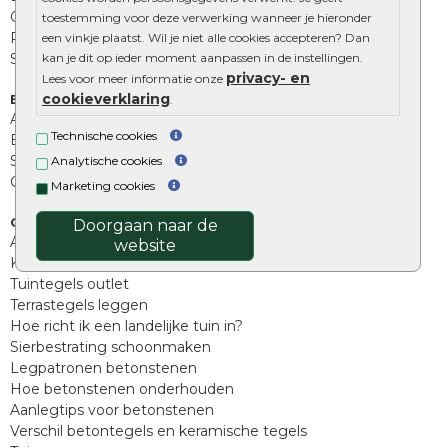
Opsluitbanden
toestemming voor deze verwerking wanneer je hieronder
Palissades
een vinkje plaatst. Wil je niet alle cookies accepteren? Dan
Stapelblokken
kan je dit op ieder moment aanpassen in de instellingen.
privacy- en
Lees voor meer informatie onze
cookieverklaring
Extra benodigdheden
.
Afwatering en diversen
Technische cookies
Beplantings en betonelementen
Split, grind en zand
Analytische cookies
Oprit tegels
Marketing cookies
Overig
Doorgaan naar de
Aanbiedingen
website
Kunstgras
Tuintegels outlet
Terrastegels leggen
Hoe richt ik een landelijke tuin in?
Sierbestrating schoonmaken
Legpatronen betonstenen
Hoe betonstenen onderhouden
Aanlegtips voor betonstenen
Verschil betontegels en keramische tegels