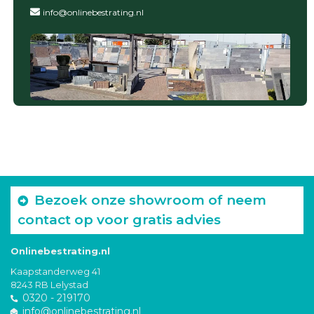
info@onlinebestrating.nl
Bezoek onze showroom of neem
contact op voor gratis advies
Onlinebestrating.nl
Kaapstanderweg 41
8243 RB Lelystad
0320 - 219170
info@onlinebestrating.nl