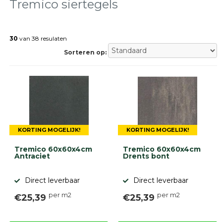
tegels
Tremico siertegels
Natuursteen
tegels
30
van 38 resulaten
Terrastegels
Tuintegels
Sorteren op:
Stoeptegels
Buitentegels
Balkontegels
Sierbestrating
Betonklinkers
Gebakken
bestrating
KORTING MOGELIJK!
KORTING MOGELIJK!
Sierbestrating
Strakke
Tremico 60x60x4cm
Tremico 60x60x4cm
bestrating
Antraciet
Drents bont
Trommelstenen
Wildverband
Direct leverbaar
Direct leverbaar
bestrating
Muurelementen
per m2
per m2
€25,39
€25,39
Straatklinkers
Opsluitbanden