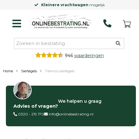
Kleinere vrachtwagen
mogelijk
946
waarderingen
Home
Siertegels
Tremico siertegels
Filter op
We helpen u graag
Advies of vragen?
Categorieën
0320 - 219 170
info@onlinebestrating.nl
Siertegels
Betontegels
Keramische