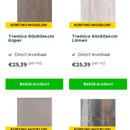
Onlinebestrating.nl
9.1
KORTING MOGELIJK!
KORTING MOGELIJK!
Tremico 60x60x4cm
Tremico 60x60x4cm
Koper
Linnen
Direct leverbaar
Direct leverbaar
per m2
per m2
€25,39
€25,39
gebaseerd
op
946
ervaringen
Bekijk product
Bekijk product
KORTING MOGELIJK!
KORTING MOGELIJK!