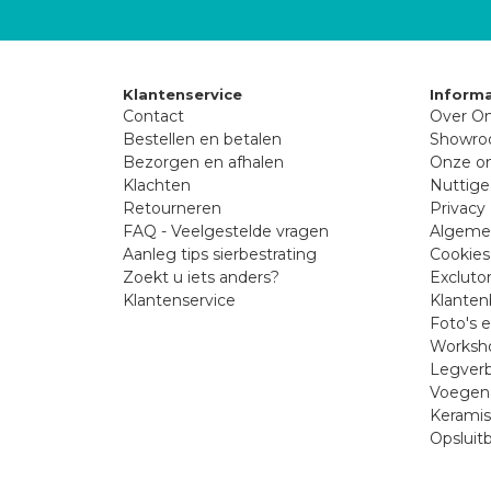
Klantenservice
Informa
Contact
Over On
Bestellen en betalen
Showr
Bezorgen en afhalen
Onze on
Klachten
Nuttige
Retourneren
Privacy 
FAQ - Veelgestelde vragen
Algeme
Aanleg tips sierbestrating
Cookies
Zoekt u iets anders?
Excluto
Klantenservice
Klanten
Foto's 
Worksho
Legverb
Voegen 
Kerami
Opsluit