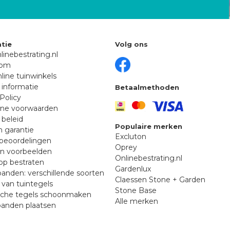
tie
Volg ons
linebestrating.nl
oom
line tuinwinkels
 informatie
Betaalmethoden
Policy
ne voorwaarden
 beleid
Populaire merken
n garantie
Excluton
beoordelingen
Oprey
en voorbeelden
Onlinebestrating.nl
p bestraten
Gardenlux
anden: verschillende soorten
Claessen Stone + Garden
van tuintegels
Stone Base
sche tegels schoonmaken
Alle merken
banden plaatsen