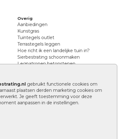
Overig
Aanbiedingen
Kunstgras
Tuintegels outlet
Terrastegels leggen
Hoe richt ik een landelijke tuin in?
Sierbestrating schoonmaken
Legpatronen betonstenen
n
Hoe betonstenen onderhouden
Aanlegtips voor betonstenen
Verschil betontegels en keramische
strating.nl
gebruikt functionele cookies om
tegels
arnaast plaatsen derden marketing cookies om
Tuin renoveren
verwerkt. Je geeft toestemming voor deze
 moment aanpassen in de instellingen.
Wat is een facetrand?
Grindpad aanleggen