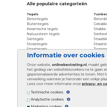
Alle populaire categorieën
Tegels
Tuinbes
Betontegels
Betonkl
Buitentegels
Gebakke
Keramische tegels
Strakke
Natuursteen tegels
Sierbest
Siertegels
Straatkl
Stoeptegels
Straats
Straattegels
Tromme
Informatie over cookies
Terrastegels
Tuinste
Tuintegels
Waalfo
Wildver
Onze website,
onlinebestrating.nl
, maakt geb
Kingsto
het gedrag van websitebezoekers na te gaan e
gepersonaliseerde advertenties te tonen. Met
verwerking wanneer je hieronder een vinkje plaat
Lees voor meer informatie onze
privacy- en c
Technische cookies
Analytische cookies
Onlinebestrating.nl ©2026
Marketing cookies