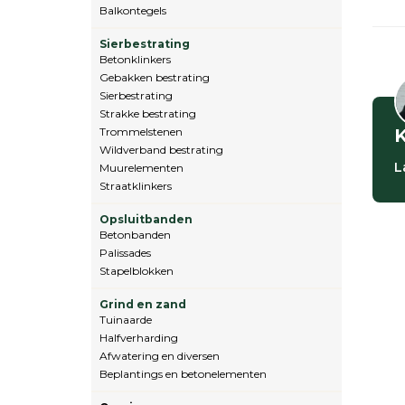
Balkontegels
Sierbestrating
Betonklinkers
Gebakken bestrating
Sierbestrating
Strakke bestrating
Trommelstenen
K
Wildverband bestrating
L
Muurelementen
Straatklinkers
Opsluitbanden
Betonbanden
Palissades
Stapelblokken
Grind en zand
Tuinaarde
Halfverharding
Afwatering en diversen
Beplantings en betonelementen