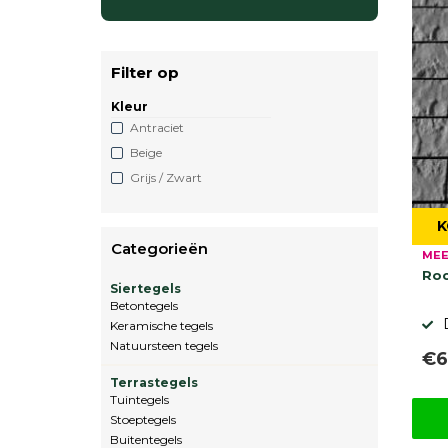
Filter op
Kleur
Antraciet
Beige
Grijs / Zwart
K
Categorieën
MEE
Roc
Siertegels
Betontegels
Keramische tegels
Natuursteen tegels
€6
Terrastegels
Tuintegels
Stoeptegels
Buitentegels