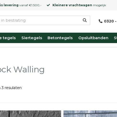
is levering
vanaf €1.500,-
Kleinere vrachtwagen
mogelijk
0320 -
e tegels
Siertegels
Betontegels
Opsluitbanden
S
ck Walling
 3 resulaten