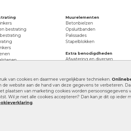
trating
Muurelementen
inkers
Betonbielzen
n bestrating
Opsluitbanden
 bestrating
Palissades
rating
Stapelblokken
inkers
Extra benodigdheden
tenen
Afwatering en diversen
lstenen
Beplantings en betonelemente
nen
Split, grind en zand
rmaat
Oprit tegels
band bestrating
ruik van cookies en daarmee vergelijkbare technieken.
Onlinebe
nes
n de website aan de hand van deze gegevens te verbeteren. Da
 het plaatsen van marketing cookies worden persoonsgegevens 
st. Wil je niet alle cookies accepteren? Dan kan je dit op ieder
ookieverklaring
.
9.1
/
10
|
946
waarderingen