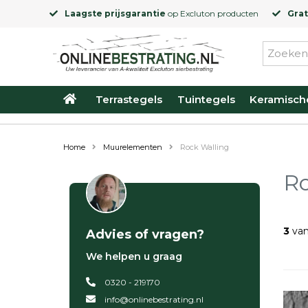
Laagste prijsgarantie
op
Excluton
producten
Grat
Terrastegels
Tuintegels
Keramisch
Home
Muurelementen
Rock Walling
Ro
3
van
Advies of vragen?
We helpen u graag
0320 - 219170
info@onlinebestrating.nl