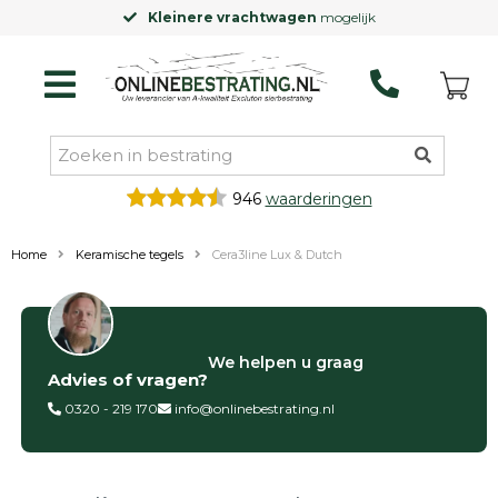
Kleinere vrachtwagen
mogelijk
946
waarderingen
Home
Keramische tegels
Cera3line Lux & Dutch
Filter op
We helpen u graag
Advies of vragen?
Categorieën
0320 - 219 170
info@onlinebestrating.nl
Siertegels
Betontegels
Keramische