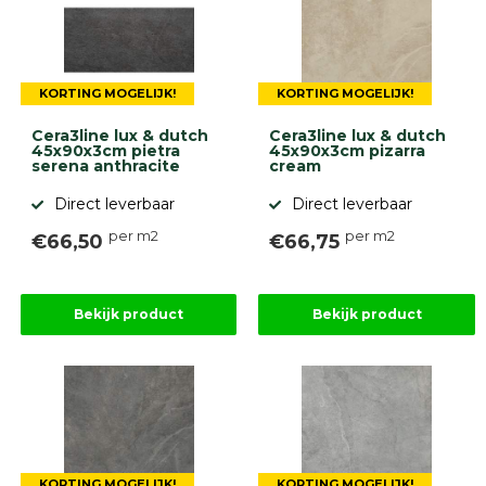
Onlinebestrating.nl
9.1
KORTING MOGELIJK!
KORTING MOGELIJK!
Cera3line lux & dutch
Cera3line lux & dutch
45x90x3cm pietra
45x90x3cm pizarra
serena anthracite
cream
Direct leverbaar
Direct leverbaar
per m2
per m2
€66,50
€66,75
gebaseerd
op
946
ervaringen
Bekijk product
Bekijk product
KORTING MOGELIJK!
KORTING MOGELIJK!