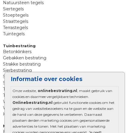
Natuursteen tegels
Siertegels
Stoeptegels
Straattegels
Terrastegels
Tuintegels
Tuinbestrating
Betonklinkers
Gebakken bestrating
Strakke bestrating
Sierbestrating
Straatklinkers
Informatie over cookies
Straatstenen
Trommelstenen
Onze website,
onlinebestrating.nl
, maakt gebruik van
Tuinstenen
cookies en daarmee vergelijkbare technieken.
Waalformaat
Onlinebestrating.nl
gebruikt functionele cookies om het
Wildverband bestrating
gedrag van websitebezoekers na te gaan en de website aan
Kingstones
de hand van deze gegevens te verbeteren. Daarnaast
plaatsen derden marketing cookies om gepersonaliseerde
Muurelementen
advertenties te tonen. Met het plaatsen van marketing
Betonbielzen
cookies worden persoonsgegevens verwerkt. Je geeft