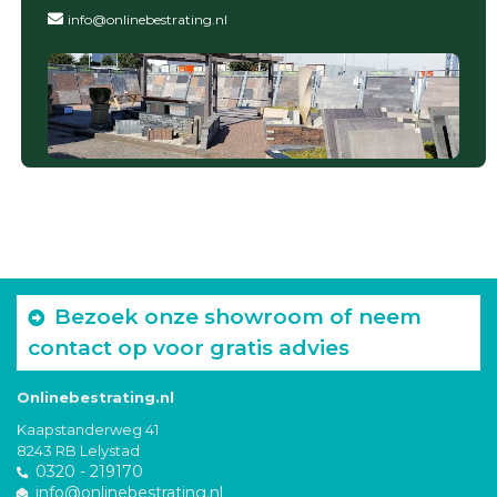
info@onlinebestrating.nl
Bezoek onze showroom of neem
contact op voor gratis advies
Onlinebestrating.nl
Kaapstanderweg 41
8243 RB Lelystad
0320 - 219170
info@onlinebestrating.nl