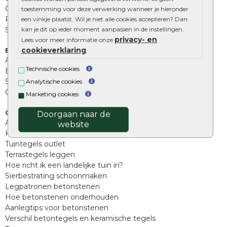
Opsluitbanden
toestemming voor deze verwerking wanneer je hieronder
Palissades
een vinkje plaatst. Wil je niet alle cookies accepteren? Dan
Stapelblokken
kan je dit op ieder moment aanpassen in de instellingen.
privacy- en
Lees voor meer informatie onze
cookieverklaring
Extra benodigdheden
.
Afwatering en diversen
Technische cookies
Beplantings en betonelementen
Split, grind en zand
Analytische cookies
Oprit tegels
Marketing cookies
Overig
Doorgaan naar de
Aanbiedingen
website
Kunstgras
Tuintegels outlet
Terrastegels leggen
Hoe richt ik een landelijke tuin in?
Sierbestrating schoonmaken
Legpatronen betonstenen
Hoe betonstenen onderhouden
Aanlegtips voor betonstenen
Verschil betontegels en keramische tegels