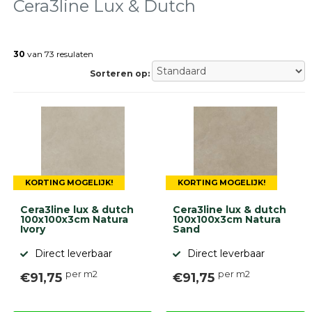
tegels
Cera3line Lux & Dutch
Natuursteen
tegels
30
van 73 resulaten
Terrastegels
Tuintegels
Sorteren op:
Stoeptegels
Buitentegels
Balkontegels
Sierbestrating
Betonklinkers
Gebakken
bestrating
KORTING MOGELIJK!
KORTING MOGELIJK!
Sierbestrating
Strakke
Cera3line lux & dutch
Cera3line lux & dutch
bestrating
100x100x3cm Natura
100x100x3cm Natura
Ivory
Sand
Trommelstenen
Wildverband
Direct leverbaar
Direct leverbaar
bestrating
Muurelementen
per m2
per m2
€91,75
€91,75
Straatklinkers
Opsluitbanden