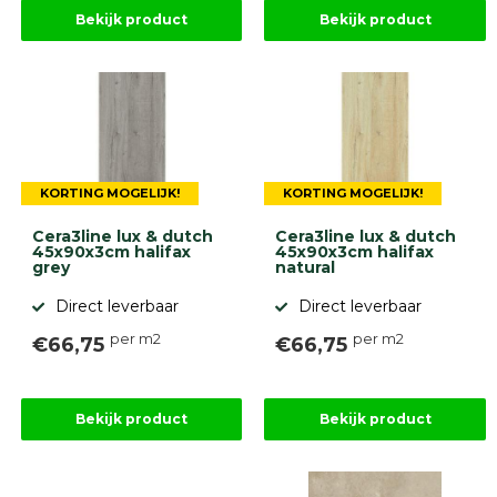
Betonbanden
Bekijk product
Bekijk product
Palissades
Stapelblokken
Grind
en
zand
Tuinaarde
Halfverharding
KORTING MOGELIJK!
KORTING MOGELIJK!
Afwatering
en
Cera3line lux & dutch
Cera3line lux & dutch
diversen
45x90x3cm halifax
45x90x3cm halifax
Beplantings
grey
natural
en
Direct leverbaar
Direct leverbaar
betonelementen
per m2
per m2
€66,75
€66,75
Overig
Kunstgras
Aanbiedingen
Compleet
Bekijk product
Bekijk product
tuinproject
(informatie)