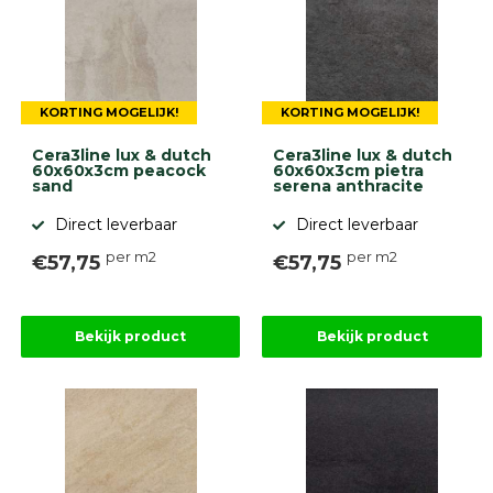
KORTING MOGELIJK!
KORTING MOGELIJK!
Cera3line lux & dutch
Cera3line lux & dutch
60x60x3cm peacock
60x60x3cm pietra
sand
serena anthracite
Direct leverbaar
Direct leverbaar
per m2
per m2
€57,75
€57,75
Bekijk product
Bekijk product