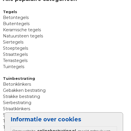
Tegels
Betontegels
Buitentegels
Keramische tegels
Natuursteen tegels
Siertegels
Stoeptegels
Straattegels
Terrastegels
Tuintegels
Tuinbestrating
Betonklinkers
Gebakken bestrating
Strakke bestrating
Sierbestrating
Straatklinkers
Straatstenen
Informatie over cookies
Trommelstenen
Tuinstenen
Onze website,
onlinebestrating.nl
, maakt gebruik van