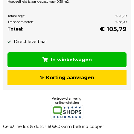
Hoeveelheid is aangepast naar 0.36 m2.
Totaal prijs:
€ 20,79
Transportkosten:
€ 85,00
€
105,79
Totaal:
Direct leverbaar
In winkelwagen
% Korting aanvragen
Cera3line lux & dutch 60x60x3cm belluno copper