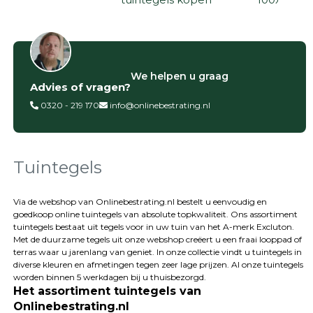
Filter op
We helpen u graag
Advies of vragen?
Categorieën
0320 - 219 170
info@onlinebestrating.nl
Siertegels
Betontegels
Keramische
tegels
Tuintegels
Natuursteen
tegels
Via de webshop van Onlinebestrating.nl bestelt u eenvoudig en
goedkoop online tuintegels van absolute topkwaliteit. Ons assortiment
Terrastegels
tuintegels bestaat uit tegels voor in uw tuin van het A-merk Excluton.
Tuintegels
Met de duurzame tegels uit onze webshop creëert u een fraai looppad of
Stoeptegels
terras waar u jarenlang van geniet. In onze collectie vindt u tuintegels in
Buitentegels
diverse kleuren en afmetingen tegen zeer lage prijzen. Al onze tuintegels
Balkontegels
worden binnen 5 werkdagen bij u thuisbezorgd.
Het assortiment tuintegels van
Sierbestrating
Onlinebestrating.nl
Betonklinkers