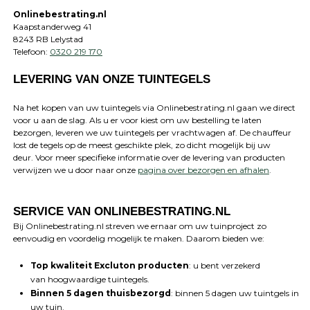
Onlinebestrating.nl
Kaapstanderweg 41
8243 RB Lelystad
Telefoon:
0320 219 170
LEVERING VAN ONZE TUINTEGELS
Na het kopen van uw tuintegels via Onlinebestrating.nl gaan we direct
voor u aan de slag. Als u er voor kiest om uw bestelling te laten
bezorgen, leveren we uw tuintegels per vrachtwagen af. De chauffeur
lost de tegels op de meest geschikte plek, zo dicht mogelijk bij uw
deur. Voor meer specifieke informatie over de levering van producten
verwijzen we u door naar onze
pagina over bezorgen en afhalen
.
SERVICE VAN ONLINEBESTRATING.NL
Bij Onlinebestrating.nl streven we ernaar om uw tuinproject zo
eenvoudig en voordelig mogelijk te maken. Daarom bieden we:
Top kwaliteit Excluton producten
: u bent verzekerd
van hoogwaardige tuintegels.
Binnen 5 dagen thuisbezorgd
: binnen 5 dagen uw tuintgels in
uw tuin.