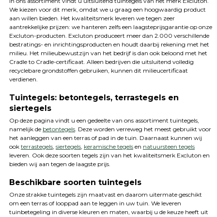
In ons assortiment vindt u uitsluitend tuintegels van het merk Excluton.
We kiezen voor dit merk, omdat we u graag een hoogwaardig product
aan willen bieden. Het kwaliteitsmerk leveren we tegen zeer
aantrekkelijke prijzen: we hanteren zelfs een laagsteprijsgarantie op onze
Excluton-producten. Excluton produceert meer dan 2.000 verschillende
bestratings- en inrichtingsproducten en houdt daarbij rekening met het
milieu. Het milieubewustzijn van het bedrijf is dan ook beloond met het
Cradle to Cradle-certificaat. Alleen bedrijven die uitsluitend volledig
recyclebare grondstoffen gebruiken, kunnen dit milieucertificaat
verdienen.
Tuintegels: betontegels, terrastegels en
siertegels
Op deze pagina vindt u een gedeelte van ons assortiment tuintegels,
namelijk de
betontegels
. Deze worden verreweg het meest gebruikt voor
het aanleggen van een terras of pad in de tuin. Daarnaast kunnen wij
ook
terrastegels
,
siertegels
,
keramische tegels
en
natuursteen tegels
leveren. Ook deze soorten tegels zijn van het kwaliteitsmerk Excluton en
bieden wij aan tegen de laagste prijs.
Beschikbare soorten tuintegels
Onze strakke tuintegels zijn maatvast en daarom uitermate geschikt
om een terras of looppad aan te leggen in uw tuin. We leveren
tuinbetegeling in diverse kleuren en maten, waarbij u de keuze heeft uit