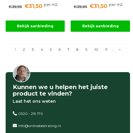
per m2
per m2
€31,50
€31,50
€39,95
€39,95
Bekijk aanbieding
Bekijk aanbieding
1
2
3
4
5
6
7
8
9
10
11
....
>
Kunnen we u helpen het juiste
product te vinden?
Laat het ons weten
0320 - 219 170
info@onlinebestrating.nl