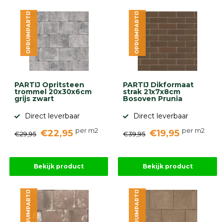
diversen
Beplantings
OPRUIMPARTIJ
OPRUIMPARTIJ
en
betonelementen
Overig
Kunstgras
Aanbiedingen
Compleet
PARTIJ Opritsteen
PARTIJ Dikformaat
tuinproject
trommel 20x30x6cm
strak 21x7x8cm
(informatie)
grijs zwart
Bosoven Prunia
Direct leverbaar
Direct leverbaar
Onlinebestrating.nl
per m2
per m2
€22,95
€19,95
€29,95
€39,95
9.1
Bekijk product
Bekijk product
OPRUIMPARTIJ
OPRUIMPARTIJ