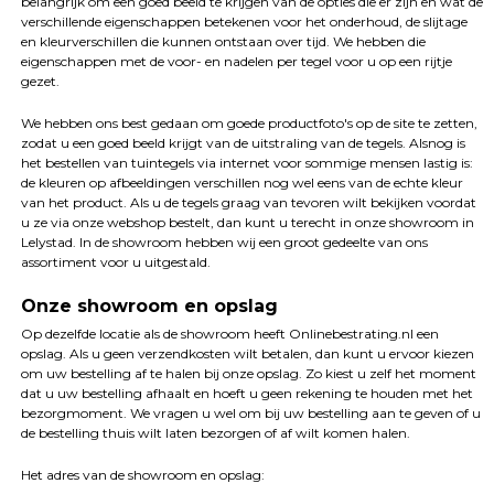
belangrijk om een goed beeld te krijgen van de opties die er zijn en wat de
verschillende eigenschappen betekenen voor het onderhoud, de slijtage
en kleurverschillen die kunnen ontstaan over tijd. We hebben die
eigenschappen met de voor- en nadelen per tegel voor u op een rijtje
gezet.
We hebben ons best gedaan om goede productfoto's op de site te zetten,
zodat u een goed beeld krijgt van de uitstraling van de tegels. Alsnog is
het bestellen van tuintegels via internet voor sommige mensen lastig is:
de kleuren op afbeeldingen verschillen nog wel eens van de echte kleur
van het product. Als u de tegels graag van tevoren wilt bekijken voordat
u ze via onze webshop bestelt, dan kunt u terecht in onze showroom in
Lelystad. In de showroom hebben wij een groot gedeelte van ons
assortiment voor u uitgestald.
Onze showroom en opslag
Op dezelfde locatie als de showroom heeft Onlinebestrating.nl een
opslag. Als u geen verzendkosten wilt betalen, dan kunt u ervoor kiezen
om uw bestelling af te halen bij onze opslag. Zo kiest u zelf het moment
dat u uw bestelling afhaalt en hoeft u geen rekening te houden met het
bezorgmoment. We vragen u wel om bij uw bestelling aan te geven of u
de bestelling thuis wilt laten bezorgen of af wilt komen halen.
Het adres van de showroom en opslag: