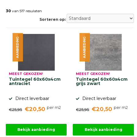
Gebakken
bestrating
30
van 517 resulaten
Sierbestrating
Sorteren op:
Strakke
bestrating
Trommelstenen
AANBIEDING
AANBIEDING
Wildverband
bestrating
Muurelementen
Straatklinkers
Opsluitbanden
MEEST GEKOZEN!
MEEST GEKOZEN!
Betonbanden
Tuintegel 60x60x4cm
Tuintegel 60x60x4cm
Palissades
antraciet
grijs zwart
Stapelblokken
Direct leverbaar
Direct leverbaar
Grind
en
zand
per m2
per m2
€20,50
€20,50
€25,95
€25,95
Tuinaarde
Halfverharding
Afwatering
Bekijk aanbieding
Bekijk aanbieding
en