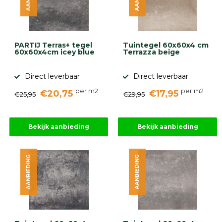
PARTIJ Terras+ tegel
Tuintegel 60x60x4 cm
60x60x4cm icey blue
Terrazza beige
Direct leverbaar
Direct leverbaar
per m2
per m2
€20,75
€17,95
€25,95
€29,95
Bekijk aanbieding
Bekijk aanbieding
AANBIEDING
AANBIEDING