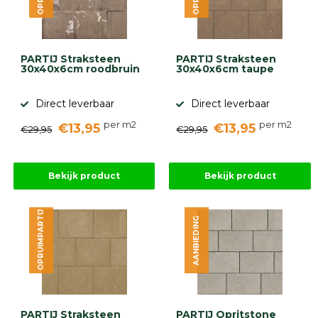
gebaseerd
op
946
ervaringen
PARTIJ Straksteen
PARTIJ Straksteen
30x40x6cm roodbruin
30x40x6cm taupe
Direct leverbaar
Direct leverbaar
per m2
per m2
€13,95
€13,95
€29,95
€29,95
Bekijk product
Bekijk product
OPRUIMPARTIJ
AANBIEDING
PARTIJ Straksteen
PARTIJ Opritstone