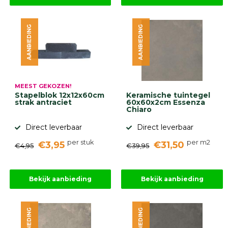
AANBIEDING
AANBIEDING
MEEST GEKOZEN!
Stapelblok 12x12x60cm
Keramische tuintegel
strak antraciet
60x60x2cm Essenza
Chiaro
Direct leverbaar
Direct leverbaar
per stuk
per m2
€3,95
€31,50
€4,95
€39,95
Bekijk aanbieding
Bekijk aanbieding
AANBIEDING
AANBIEDING