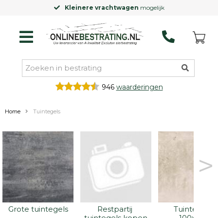
Kleinere vrachtwagen
mogelijk
946
waarderingen
Home
Tuintegels
>
Grote tuintegels
Restpartij 
Tuintegels 
tuintegels kopen
100x100