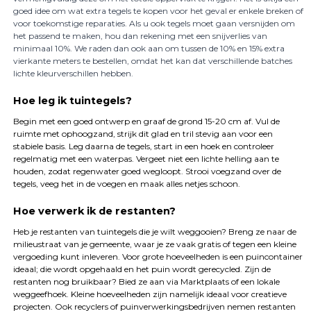
goed idee om wat extra tegels te kopen voor het geval er enkele breken of
voor toekomstige reparaties. Als u ook tegels moet gaan versnijden om
het passend te maken, hou dan rekening met een snijverlies van
minimaal 10%. We raden dan ook aan om tussen de 10% en 15% extra
vierkante meters te bestellen, omdat het kan dat verschillende batches
lichte kleurverschillen hebben.
Hoe leg ik tuintegels?
Begin met een goed ontwerp en graaf de grond 15-20 cm af. Vul de
ruimte met ophoogzand, strijk dit glad en tril stevig aan voor een
stabiele basis. Leg daarna de tegels, start in een hoek en controleer
regelmatig met een waterpas. Vergeet niet een lichte helling aan te
houden, zodat regenwater goed wegloopt. Strooi voegzand over de
tegels, veeg het in de voegen en maak alles netjes schoon.
Hoe verwerk ik de restanten?
Heb je restanten van tuintegels die je wilt weggooien? Breng ze naar de
milieustraat van je gemeente, waar je ze vaak gratis of tegen een kleine
vergoeding kunt inleveren. Voor grote hoeveelheden is een puincontainer
ideaal; die wordt opgehaald en het puin wordt gerecycled. Zijn de
restanten nog bruikbaar? Bied ze aan via Marktplaats of een lokale
weggeefhoek. Kleine hoeveelheden zijn namelijk ideaal voor creatieve
projecten. Ook recyclers of puinverwerkingsbedrijven nemen restanten