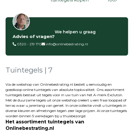
Filter op
We helpen u graag
Advies of vragen?
Categorieën
0320 - 219 170
info@onlinebestrating.nl
Siertegels
Betontegels
Keramische
tegels
Tuintegels | 7
Natuursteen
tegels
Via de webshop van Onlinebestrating.nl bestelt u eenvoudig en
goedkoop online tuintegels van absolute topkwaliteit. Ons assortiment
Terrastegels
tuintegels bestaat uit tegels voor in uw tuin van het A-merk Excluton.
Tuintegels
Met de duurzame tegels uit onze webshop creëert u een fraai looppad of
Stoeptegels
terras waar u jarenlang van geniet. In onze collectie vindt u tuintegels in
Buitentegels
diverse kleuren en afmetingen tegen zeer lage prijzen. Al onze tuintegels
Balkontegels
worden binnen 5 werkdagen bij u thuisbezorgd.
Het assortiment tuintegels van
Sierbestrating
Onlinebestrating.nl
Betonklinkers