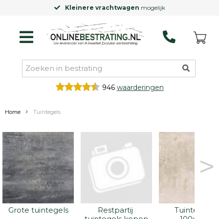
Kleinere vrachtwagen
mogelijk
946
waarderingen
Home
Tuintegels
>
Grote tuintegels
Restpartij 
Tuintegels 
tuintegels kopen
100x100