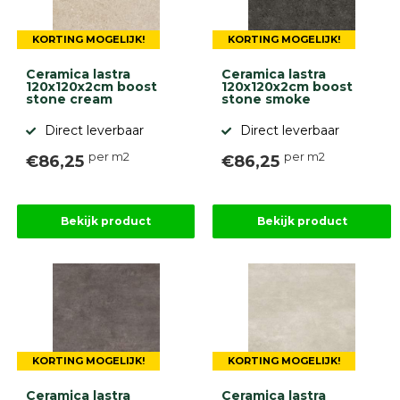
gebaseerd
op
946
KORTING MOGELIJK!
KORTING MOGELIJK!
ervaringen
Ceramica lastra
Ceramica lastra
120x120x2cm boost
120x120x2cm boost
stone cream
stone smoke
Direct leverbaar
Direct leverbaar
per m2
per m2
€86,25
€86,25
Bekijk product
Bekijk product
KORTING MOGELIJK!
KORTING MOGELIJK!
Ceramica lastra
Ceramica lastra