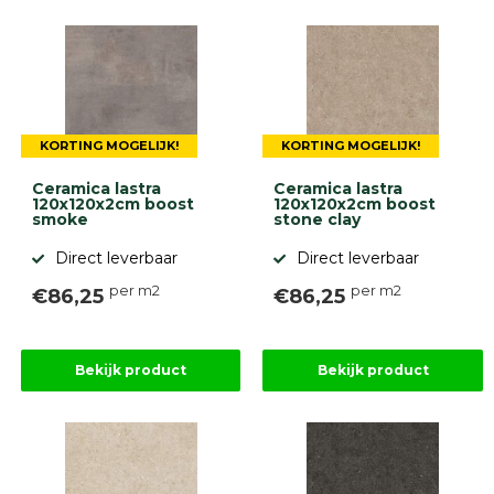
diversen
Beplantings
en
betonelementen
Overig
Kunstgras
KORTING MOGELIJK!
KORTING MOGELIJK!
Aanbiedingen
Compleet
Ceramica lastra
Ceramica lastra
tuinproject
120x120x2cm boost
120x120x2cm boost
(informatie)
smoke
stone clay
Direct leverbaar
Direct leverbaar
Onlinebestrating.nl
per m2
per m2
€86,25
€86,25
9.1
Bekijk product
Bekijk product