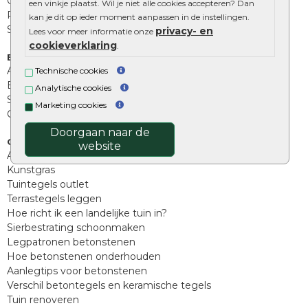
Opsluitbanden
een vinkje plaatst. Wil je niet alle cookies accepteren? Dan
Palissades
kan je dit op ieder moment aanpassen in de instellingen.
Stapelblokken
privacy- en
Lees voor meer informatie onze
cookieverklaring
.
Extra benodigdheden
Afwatering en diversen
Technische cookies
Beplantings en betonelementen
Analytische cookies
Split, grind en zand
Marketing cookies
Oprit tegels
Doorgaan naar de
Overig
website
Aanbiedingen
Kunstgras
Tuintegels outlet
Terrastegels leggen
Hoe richt ik een landelijke tuin in?
Sierbestrating schoonmaken
Legpatronen betonstenen
Hoe betonstenen onderhouden
Aanlegtips voor betonstenen
Verschil betontegels en keramische tegels
Tuin renoveren