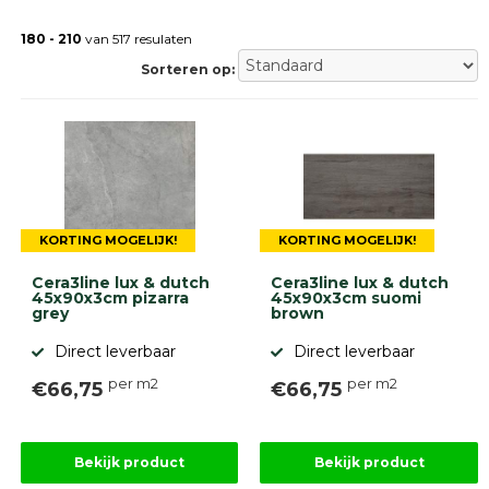
Gebakken
bestrating
180 - 210
van 517 resulaten
Sierbestrating
Sorteren op:
Strakke
bestrating
Trommelstenen
Wildverband
bestrating
Muurelementen
Straatklinkers
KORTING MOGELIJK!
KORTING MOGELIJK!
Opsluitbanden
Betonbanden
Cera3line lux & dutch
Cera3line lux & dutch
Palissades
45x90x3cm pizarra
45x90x3cm suomi
grey
brown
Stapelblokken
Direct leverbaar
Direct leverbaar
Grind
en
zand
per m2
per m2
€66,75
€66,75
Tuinaarde
Halfverharding
Afwatering
Bekijk product
Bekijk product
en