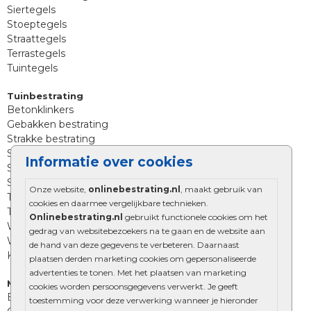
Siertegels
Stoeptegels
Straattegels
Terrastegels
Tuintegels
Tuinbestrating
Betonklinkers
Gebakken bestrating
Strakke bestrating
Sierbestrating
Informatie over cookies
Straatklinkers
Straatstenen
Onze website,
onlinebestrating.nl
, maakt gebruik van
Trommelstenen
cookies en daarmee vergelijkbare technieken.
Tuinstenen
Onlinebestrating.nl
gebruikt functionele cookies om het
Waalformaat
gedrag van websitebezoekers na te gaan en de website aan
Wildverband bestrating
de hand van deze gegevens te verbeteren. Daarnaast
Kingstones
plaatsen derden marketing cookies om gepersonaliseerde
advertenties te tonen. Met het plaatsen van marketing
Muurelementen
cookies worden persoonsgegevens verwerkt. Je geeft
Betonbielzen
toestemming voor deze verwerking wanneer je hieronder