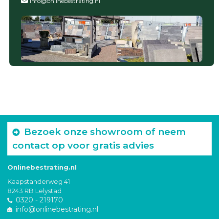
info@onlinebestrating.nl
Bezoek onze showroom of neem
contact op voor gratis advies
Onlinebestrating.nl
Kaapstanderweg 41
8243 RB Lelystad
0320 - 219170
info@onlinebestrating.nl