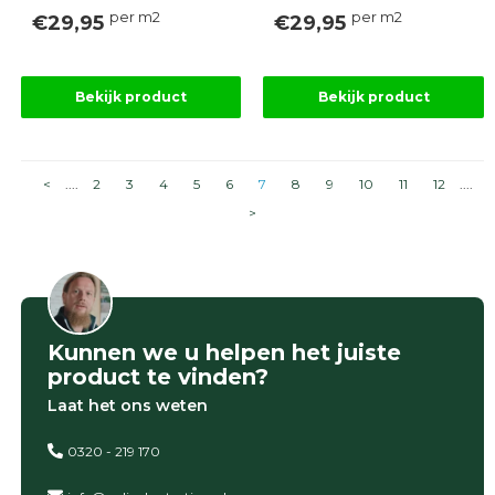
per m2
per m2
€29,95
€29,95
Bekijk product
Bekijk product
<
....
2
3
4
5
6
7
8
9
10
11
12
....
>
Kunnen we u helpen het juiste
product te vinden?
Laat het ons weten
0320 - 219 170