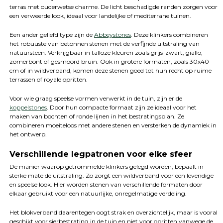
terras met ouderwetse charme. De licht beschadigde randen zorgen voor
een verweerde look, ideaal voor landelijke of mediterrane tuinen.
Een ander geliefd type zijn de
Abbeystones
. Deze klinkers combineren
het robuuste van betonnen stenen met de verfijnde uitstraling van
natuursteen. Verkrijgbaar in talloze kleuren zoals grijs-zwart, giallo,
zomerbont of gesmoord bruin. Ook in grotere formaten, zoals 30x40
cm of in wildverband, komen deze stenen goed tot hun recht op ruime
terrassen of royale opritten.
Voor wie graag speelse vormen verwerkt in de tuin, zijn er de
koppelstones
. Door hun compacte formaat zijn ze ideaal voor het
maken van bochten of ronde lijnen in het bestratingsplan. Ze
combineren moeiteloos met andere stenen en versterken de dynamiek in
het ontwerp.
Verschillende legpatronen voor elke sfeer
De manier waarop getrommelde klinkers gelegd worden, bepaalt in
sterke mate de uitstraling. Zo zorgt een wildverband voor een levendige
en speelse look. Hier worden stenen van verschillende formaten door
elkaar gebruikt voor een natuurlijke, onregelmatige verdeling.
Het blokverband daarentegen oogt strak en overzichtelijk, maar is vooral
geschikt voor sierbestrating in de tuin en niet voor opritten vanwege de