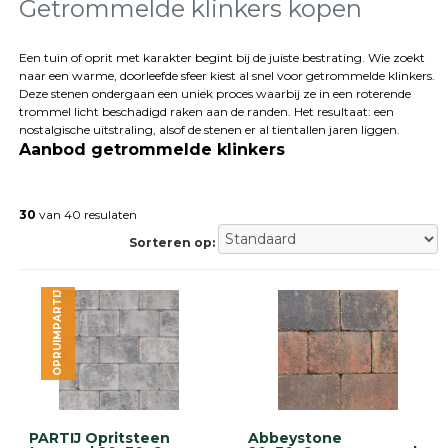
tegels
Getrommelde klinkers kopen
Natuursteen
tegels
Een tuin of oprit met karakter begint bij de juiste bestrating. Wie zoekt
naar een warme, doorleefde sfeer kiest al snel voor getrommelde klinkers.
Terrastegels
Deze stenen ondergaan een uniek proces waarbij ze in een roterende
Tuintegels
trommel licht beschadigd raken aan de randen. Het resultaat: een
Stoeptegels
nostalgische uitstraling, alsof de stenen er al tientallen jaren liggen.
Buitentegels
Aanbod getrommelde klinkers
Balkontegels
Sierbestrating
Betonklinkers
30
van 40 resulaten
Gebakken
Sorteren op:
bestrating
Sierbestrating
Strakke
OPRUIMPARTIJ
bestrating
Trommelstenen
Wildverband
bestrating
Muurelementen
Straatklinkers
PARTIJ Opritsteen
Abbeystone
Opsluitbanden