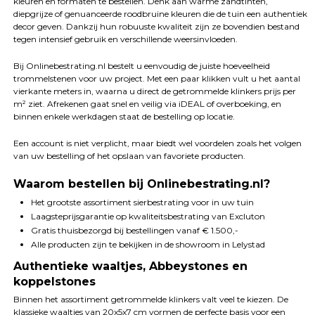
kleuren en formaten te bestellen. Denk aan warme zandtinten,
diepgrijze of genuanceerde roodbruine kleuren die de tuin een authentiek
decor geven. Dankzij hun robuuste kwaliteit zijn ze bovendien bestand
tegen intensief gebruik en verschillende weersinvloeden.
Bij Onlinebestrating.nl bestelt u eenvoudig de juiste hoeveelheid
trommelstenen voor uw project. Met een paar klikken vult u het aantal
vierkante meters in, waarna u direct de getrommelde klinkers prijs per
m² ziet. Afrekenen gaat snel en veilig via iDEAL of overboeking, en
binnen enkele werkdagen staat de bestelling op locatie.
Een account is niet verplicht, maar biedt wel voordelen zoals het volgen
van uw bestelling of het opslaan van favoriete producten.
Waarom bestellen bij Onlinebestrating.nl?
Het grootste assortiment sierbestrating voor in uw tuin
Laagsteprijsgarantie op kwaliteitsbestrating van Excluton
Gratis thuisbezorgd bij bestellingen vanaf € 1.500,-
Alle producten zijn te bekijken in de showroom in Lelystad
Authentieke waaltjes, Abbeystones en
koppelstones
Binnen het assortiment getrommelde klinkers valt veel te kiezen. De
klassieke waaltjes van 20x5x7 cm vormen de perfecte basis voor een