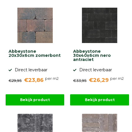
Abbeystone
Abbeystone
20x30x6cm zomerbont
30x40x6cm nero
antraciet
Direct leverbaar
Direct leverbaar
per m2
per m2
€23,86
€26,29
€29,95
€33,95
Bekijk product
Bekijk product