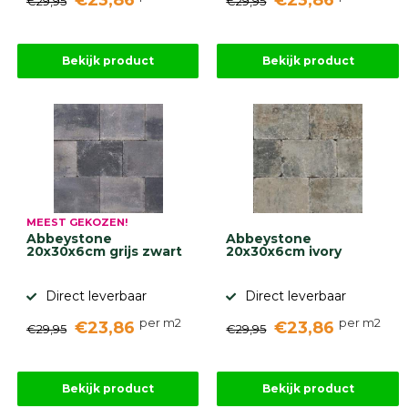
€23,86
€23,86
€29,95
€29,95
Onlinebestrating.nl
Bekijk product
Bekijk product
9.1
gebaseerd
op
MEEST GEKOZEN!
946
Abbeystone
Abbeystone
ervaringen
20x30x6cm grijs zwart
20x30x6cm ivory
Direct leverbaar
Direct leverbaar
per m2
per m2
€23,86
€23,86
€29,95
€29,95
Bekijk product
Bekijk product