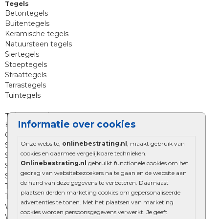
Tegels
Betontegels
Buitentegels
Keramische tegels
Natuursteen tegels
Siertegels
Stoeptegels
Straattegels
Terrastegels
Tuintegels
Tuinbestrating
Informatie over cookies
Betonklinkers
Gebakken bestrating
Onze website,
onlinebestrating.nl
, maakt gebruik van
Strakke bestrating
cookies en daarmee vergelijkbare technieken.
Sierbestrating
Onlinebestrating.nl
gebruikt functionele cookies om het
Straatklinkers
gedrag van websitebezoekers na te gaan en de website aan
Straatstenen
de hand van deze gegevens te verbeteren. Daarnaast
Trommelstenen
plaatsen derden marketing cookies om gepersonaliseerde
Tuinstenen
advertenties te tonen. Met het plaatsen van marketing
Waalformaat
cookies worden persoonsgegevens verwerkt. Je geeft
Wildverband bestrating