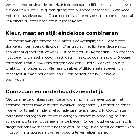
verminderde drukverdeling. Halfsteensverband blijft de klassieker: stevig,
tijdloos en visueel rustig. Wie graag een bijzonder accent wil, kiest voor
het molenwiekverband. Daarmee ontstaat een speels patroon dat vooral
in kleinere ruimtes goed tot zijn recht komt.
Kleur, maat en stijl: eindeloos combineren
Het mooie aan getrommelde klinkers is de veelzijdigheid. Combineer
donkere tinten zoals grijs-zwart of antraciet met lichtere kleuren voor
een krachtig contrast, of werk juist met natuurlijke zandkleuren voor een
rustige en organische look. Naast kleur maakt ook de maat uit. Grotere
formaten zoals 30x40 cm zorgen voor een ruimtelijk gevoel en zijn
praktisch in onderhoud. Kleinere waaltjes of dikformaten geven juist
meer textuur aan het geheel en sluiten perfect aan bij klassieke
woningen.
Duurzaam en onderhoudsvriendelijk
Getrommelde klinkers staan bekend om hun lange levensduur. Het
trommelproces maakt ze niet zwakker, integendeel: juist door de ronde
hoeken ontstaat minder snel schade bij intensief gebruik. Ook zijn ze
beter bestand tegen kleine verzakkingen, omdat ze onderling minder
strak aansluiten en dus meer marge bieden. Onderhoud vergt weinig. In
droge periodes volstaat een bezem of tuinslang. In de herfst of winter kan
mosvorming optreden, wat eenvoudig te verhelpen is met