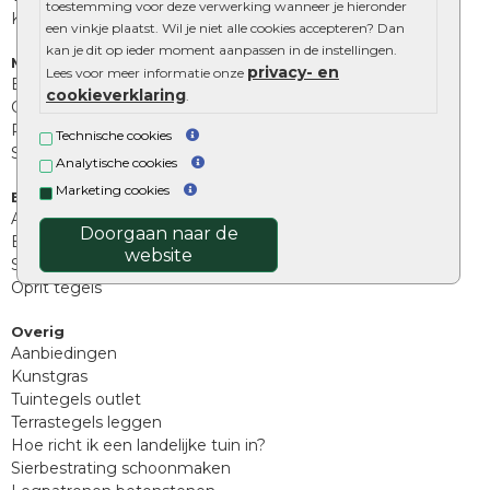
toestemming voor deze verwerking wanneer je hieronder
Kingstones
een vinkje plaatst. Wil je niet alle cookies accepteren? Dan
kan je dit op ieder moment aanpassen in de instellingen.
Muurelementen
privacy- en
Lees voor meer informatie onze
Betonbielzen
cookieverklaring
.
Opsluitbanden
Palissades
Technische cookies
Stapelblokken
Analytische cookies
Marketing cookies
Extra benodigdheden
Afwatering en diversen
Doorgaan naar de
Beplantings en betonelementen
website
Split, grind en zand
Oprit tegels
Overig
Aanbiedingen
Kunstgras
Tuintegels outlet
Terrastegels leggen
Hoe richt ik een landelijke tuin in?
Sierbestrating schoonmaken