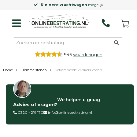
Kleinere vrachtwagen
mogelijk
946
waarderingen
Home
Trommelstenen
Getrommelde klinkers kopen
Filter op
We helpen u graag
Advies of vragen?
Categorieën
0320 - 219 170
info@onlinebestrating.nl
Siertegels
Betontegels
Keramische