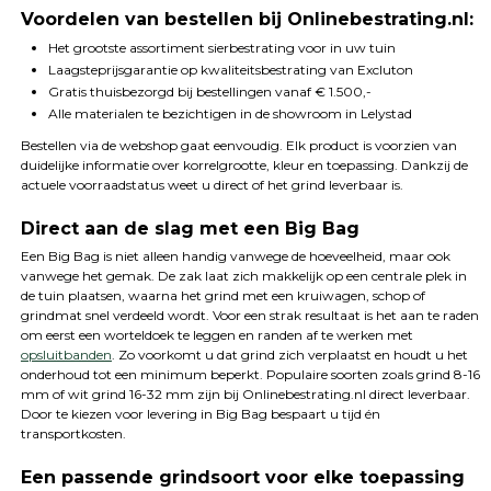
Voordelen van bestellen bij Onlinebestrating.nl:
Het grootste assortiment sierbestrating voor in uw tuin
Laagsteprijsgarantie op kwaliteitsbestrating van Excluton
Gratis thuisbezorgd bij bestellingen vanaf € 1.500,-
Alle materialen te bezichtigen in de showroom in Lelystad
Bestellen via de webshop gaat eenvoudig. Elk product is voorzien van
duidelijke informatie over korrelgrootte, kleur en toepassing. Dankzij de
actuele voorraadstatus weet u direct of het grind leverbaar is.
Direct aan de slag met een Big Bag
Een Big Bag is niet alleen handig vanwege de hoeveelheid, maar ook
vanwege het gemak. De zak laat zich makkelijk op een centrale plek in
de tuin plaatsen, waarna het grind met een kruiwagen, schop of
grindmat snel verdeeld wordt. Voor een strak resultaat is het aan te raden
om eerst een worteldoek te leggen en randen af te werken met
opsluitbanden
. Zo voorkomt u dat grind zich verplaatst en houdt u het
onderhoud tot een minimum beperkt. Populaire soorten zoals grind 8-16
mm of wit grind 16-32 mm zijn bij Onlinebestrating.nl direct leverbaar.
Door te kiezen voor levering in Big Bag bespaart u tijd én
transportkosten.
Een passende grindsoort voor elke toepassing