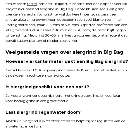
Een modern
terras
, een natuurlijke tuin of een functionele oprit? Voor elk
project is er passend siergrind in Big Bag. Lichte kleuren zoals wit grind
brengen frisheid en contrast, terwijl donkere tinten zoals basalt een
chique uitstraling geven. Voor looppaden raden veel klanten een fijne
korrelgrootte aan, zoals 2-5 mm of 5-8 mm. Opritten profiteren van een
iets grovere structuur zoals 8-16 mm of 15-30 mm, die beter blijft liggen
bij belasting. Met grind 30-60 mm kiest u voor een decoratief accent dat
opvalt tussen planten of rondom een vijver
Veelgestelde vragen over siergrind in Big Bag
Hoeveel vierkante meter dekt een Big Bag siergrind?
Gemiddeld dekt 1.000 kg siergrind tussen de 10 en 15 m², afhankelijk van
de gekozen laagdikte en korrelgrootte.
Is siergrind geschikt voor een oprit?
Ja, vooral wanneer gecombineerd met grindplaten. Kies bij voorkeur
voor hoekig grind in een grove fractie.
Laat siergrind regenwater door?
Absoluut. Siergrind is waterdoorlatend en helpt bij het reguleren van de
afwatering in de tuin.