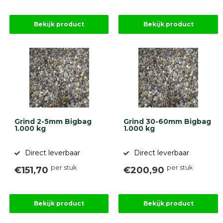
Onlinebestrating.nl
Bekijk product
Bekijk product
9.1
gebaseerd
op
Grind 2-5mm Bigbag
Grind 30-60mm Bigbag
946
1.000 kg
1.000 kg
ervaringen
Direct leverbaar
Direct leverbaar
per stuk
per stuk
€151,70
€200,90
Bekijk product
Bekijk product