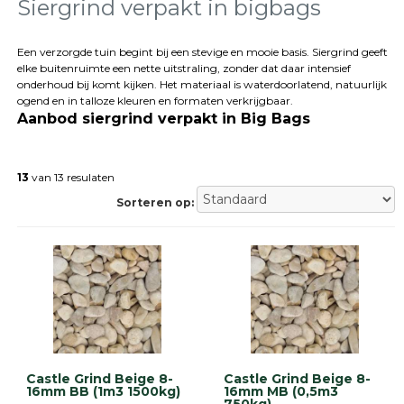
tegels
Siergrind verpakt in bigbags
Natuursteen
tegels
Een verzorgde tuin begint bij een stevige en mooie basis. Siergrind geeft
elke buitenruimte een nette uitstraling, zonder dat daar intensief
Terrastegels
onderhoud bij komt kijken. Het materiaal is waterdoorlatend, natuurlijk
Tuintegels
ogend en in talloze kleuren en formaten verkrijgbaar.
Stoeptegels
Aanbod siergrind verpakt in Big Bags
Buitentegels
Balkontegels
Sierbestrating
13
van 13 resulaten
Betonklinkers
Sorteren op:
Gebakken
bestrating
Sierbestrating
Strakke
bestrating
Trommelstenen
Wildverband
bestrating
Muurelementen
Straatklinkers
Castle Grind Beige 8-
Castle Grind Beige 8-
16mm BB (1m3 1500kg)
16mm MB (0,5m3
Opsluitbanden