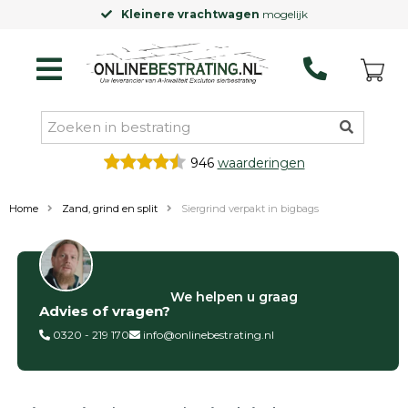
Kleinere vrachtwagen
mogelijk
946
waarderingen
Home
Zand, grind en split
Siergrind verpakt in bigbags
Filter op
We helpen u graag
Advies of vragen?
Categorieën
0320 - 219 170
info@onlinebestrating.nl
Siertegels
Betontegels
Keramische