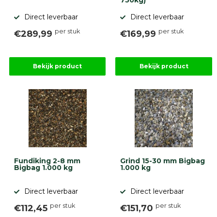
750kg)
Betonbanden
Direct leverbaar
Direct leverbaar
Palissades
Stapelblokken
per stuk
per stuk
€289,99
€169,99
Grind
en
zand
Bekijk product
Bekijk product
Tuinaarde
Halfverharding
Afwatering
en
diversen
Beplantings
en
betonelementen
Overig
Fundiking 2-8 mm
Grind 15-30 mm Bigbag
Kunstgras
Bigbag 1.000 kg
1.000 kg
Aanbiedingen
Compleet
tuinproject
Direct leverbaar
Direct leverbaar
(informatie)
per stuk
per stuk
€112,45
€151,70