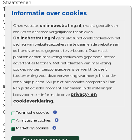
Straatstenen
Trommelstenen
Informatie over cookies
Tuinstenen
Waalformaat
Onze website,
onlinebestrating.nl
, maakt gebruik van
Wildverband bestrating
cookies en daarmee vergelijkbare technieken.
Kingstones
Onlinebestrating.nl
gebruikt functionele cookies om het
gedrag van websitebezoekers na te gaan en de website aan
Muurelementen
de hand van deze gegevens te verbeteren. Daarnaast
Betonbielzen
plaatsen derden marketing cookies om gepersonaliseerde
Opsluitbanden
advertenties te tonen. Met het plaatsen van marketing
Palissades
cookies worden persoonsgegevens verwerkt. Je geeft
Stapelblokken
toestemming voor deze verwerking wanneer je hieronder
een vinkje plaatst. Wil je niet alle cookies accepteren? Dan
Extra benodigdheden
kan je dit op ieder moment aanpassen in de instellingen.
Afwatering en diversen
privacy- en
Lees voor meer informatie onze
Beplantings en betonelementen
cookieverklaring
.
Split, grind en zand
Oprit tegels
Technische cookies
Analytische cookies
Overig
Marketing cookies
Aanbiedingen
Kunstgras