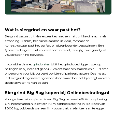
Wat is siergrind en waar past het?
Siergrind bestaat uit kleine steentjes met een natuurlijke of machinale
afronding. Dankzij het ruime aanbod in kleur, formaat en
korrelstructuur past het perfect bij uiteenlopende toepassingen. Een
fijnere fractie geeft rust en loopt comfortabel, terwijl grover grind juist
visuele spanning toevoegt.
In combinatie met
grindplaten
blijft het grind goed liggen, ook op
hellingen of bij intensief gebruik. Zo ontstaat een stabiele en duurzame
ondergrond voor bijvoorbeeld opritten of parkeerplaatsen. Daarnaast
laat siergrind regenwater gewoon door, waardoor het bijdraagt aan een
goede afwatering van de tuin.
Siergrind Big Bag kopen bij Onlinebestrating.nl
Voor grotere tuinprojecten is een Big Bag de meest efficiënte oplossing.
Onlinebestrating.nl biedt een ruim aanbod siergrind in Big Bags van
1.000 kg, voldoende om een flink oppervlak in één keer aan te leggen.