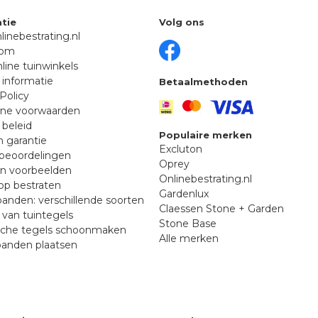
tie
Volg ons
linebestrating.nl
oom
line tuinwinkels
 informatie
Betaalmethoden
Policy
ne voorwaarden
 beleid
Populaire merken
n garantie
Excluton
beoordelingen
Oprey
en voorbeelden
Onlinebestrating.nl
p bestraten
Gardenlux
anden: verschillende soorten
Claessen Stone + Garden
van tuintegels
Stone Base
sche tegels schoonmaken
Alle merken
banden plaatsen