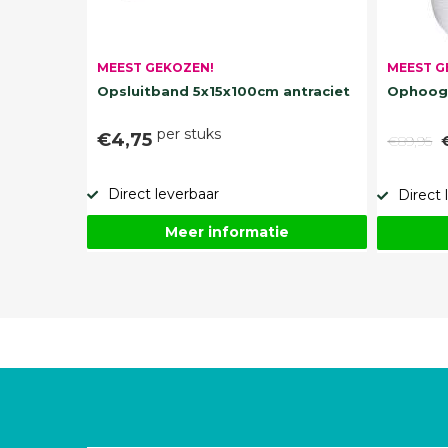
MEEST G
MEEST GEKOZEN!
Ophoogz
Opsluitband 5x15x100cm antraciet
per stuks
€4,75
€89,95
Direct leverbaar
Direct 
Meer informatie