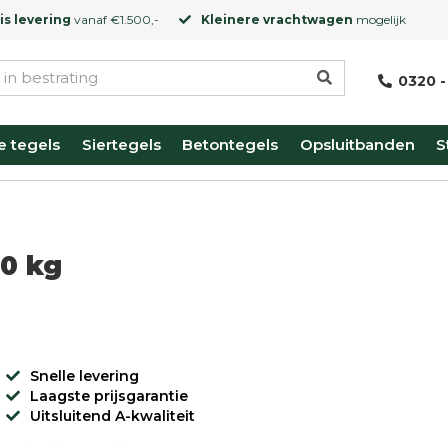
is levering
vanaf €1.500,-
Kleinere vrachtwagen
mogelijk
0320 -
e tegels
Siertegels
Betontegels
Opsluitbanden
S
00 kg
Snelle levering
Laagste prijsgarantie
Uitsluitend A-kwaliteit