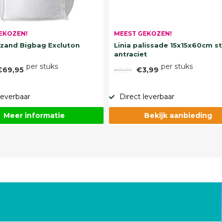
EKOZEN!
MEEST GEKOZEN!
and Bigbag Excluton
Linia palissade 15x15x60cm s
antraciet
per stuks
per stuks
€69,95
€5,75
€3,99
leverbaar
Direct leverbaar
Meer informatie
Bekijk aanbieding