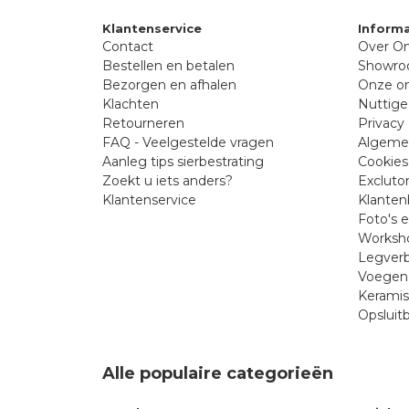
Klantenservice
Informa
Contact
Over On
Bestellen en betalen
Showr
Bezorgen en afhalen
Onze on
Klachten
Nuttige
Retourneren
Privacy 
FAQ - Veelgestelde vragen
Algeme
Aanleg tips sierbestrating
Cookies
Zoekt u iets anders?
Excluto
Klantenservice
Klanten
Foto's 
Worksho
Legverb
Voegen 
Kerami
Opsluit
Alle populaire categorieën