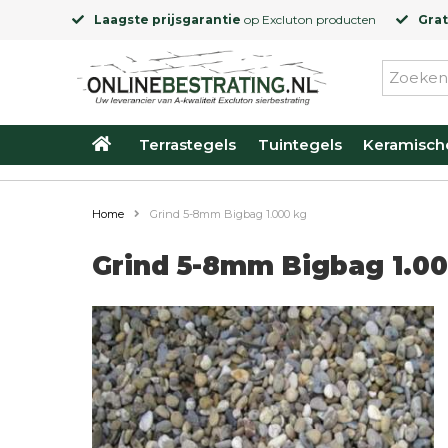
Laagste prijsgarantie
op
Excluton
producten
Grat
Terrastegels
Tuintegels
Keramisch
Home
Grind 5-8mm Bigbag 1.000 kg
Grind 5-8mm Bigbag 1.0