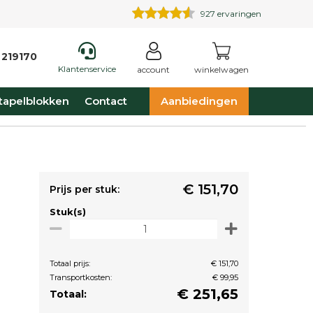
927
ervaringen
 219170
Klantenservice
account
winkelwagen
tapelblokken
Contact
Aanbiedingen
€ 151,70
Prijs per stuk:
Stuk(s)
Totaal prijs:
€ 151,70
Transportkosten:
€ 99,95
€
251,65
Totaal: