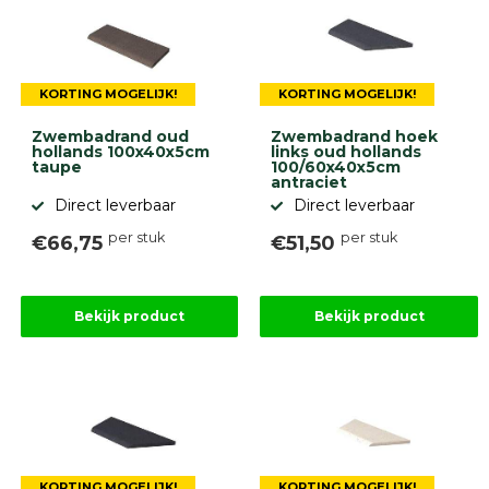
Onlinebestrating.nl
9.1
KORTING MOGELIJK!
KORTING MOGELIJK!
Zwembadrand oud
Zwembadrand hoek
hollands 100x40x5cm
links oud hollands
taupe
100/60x40x5cm
antraciet
Direct leverbaar
Direct leverbaar
per stuk
per stuk
€66,75
€51,50
gebaseerd
op
946
ervaringen
Bekijk product
Bekijk product
KORTING MOGELIJK!
KORTING MOGELIJK!