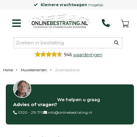
Kleinere vrachtwagen
mogelijk
946
waarderingen
Home
Muurelementen
Zwembadrand
Filter op
We helpen u graag
Advies of vragen?
Categorieën
0320 - 219 170
info@onlinebestrating.nl
Siertegels
Betontegels
Keramische