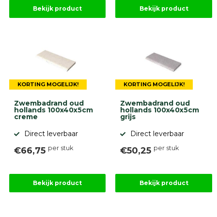
Betonbanden
Bekijk product
Bekijk product
Palissades
Stapelblokken
Grind
en
zand
Tuinaarde
Halfverharding
KORTING MOGELIJK!
KORTING MOGELIJK!
Afwatering
en
Zwembadrand oud
Zwembadrand oud
diversen
hollands 100x40x5cm
hollands 100x40x5cm
Beplantings
creme
grijs
en
Direct leverbaar
Direct leverbaar
betonelementen
per stuk
per stuk
€66,75
€50,25
Overig
Kunstgras
Aanbiedingen
Compleet
Bekijk product
Bekijk product
tuinproject
(informatie)