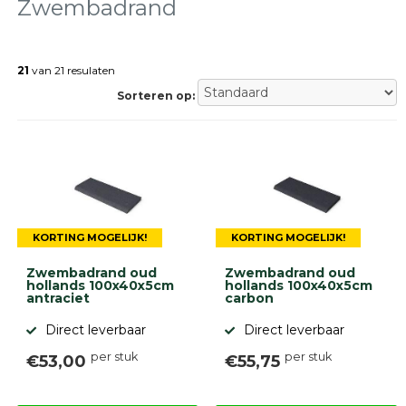
tegels
Zwembadrand
Natuursteen
tegels
21
van 21 resulaten
Terrastegels
Tuintegels
Sorteren op:
Stoeptegels
Buitentegels
Balkontegels
Sierbestrating
Betonklinkers
Gebakken
bestrating
KORTING MOGELIJK!
KORTING MOGELIJK!
Sierbestrating
Strakke
Zwembadrand oud
Zwembadrand oud
bestrating
hollands 100x40x5cm
hollands 100x40x5cm
antraciet
carbon
Trommelstenen
Wildverband
Direct leverbaar
Direct leverbaar
bestrating
Muurelementen
per stuk
per stuk
€53,00
€55,75
Straatklinkers
Opsluitbanden