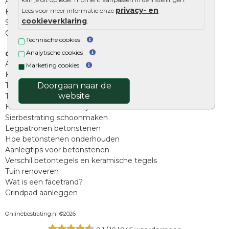
Afwatering en diversen
privacy- en
Lees voor meer informatie onze
Beplantings en betonelementen
cookieverklaring
.
Split, grind en zand
Oprit tegels
Technische cookies
Analytische cookies
Overig
Aanbiedingen
Marketing cookies
Kunstgras
Doorgaan naar de
Tuintegels outlet
website
Terrastegels leggen
Hoe richt ik een landelijke tuin in?
Sierbestrating schoonmaken
Legpatronen betonstenen
Hoe betonstenen onderhouden
Aanlegtips voor betonstenen
Verschil betontegels en keramische tegels
Tuin renoveren
Wat is een facetrand?
Grindpad aanleggen
Onlinebestrating.nl ©2026