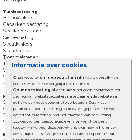
Tuinbestrating
Betonklinkers
Gebakken bestrating
Strakke bestrating
Sierbestrating
Straatklinkers
Straatstenen
Trommelstenen
Tuinstenen
Informatie over cookies
Waalformaat
Wildverband bestrating
Onze website,
onlinebestrating.nl
, maakt gebruik van
Kingstones
cookies en daarmee vergelijkbare technieken.
Onlinebestrating.nl
gebruikt functionele cookies om het
Muurelementen
gedrag van websitebezoekers na te gaan en de website aan
Betonbielzen
de hand van deze gegevens te verbeteren. Daarnaast
Opsluitbanden
plaatsen derden marketing cookies om gepersonaliseerde
advertenties te tonen. Met het plaatsen van marketing
Palissades
cookies worden persoonsgegevens verwerkt. Je geeft
Stapelblokken
toestemming voor deze verwerking wanneer je hieronder
een vinkje plaatst. Wil je niet alle cookies accepteren? Dan
Extra benodigdheden
kan je dit op ieder moment aanpassen in de instellingen.