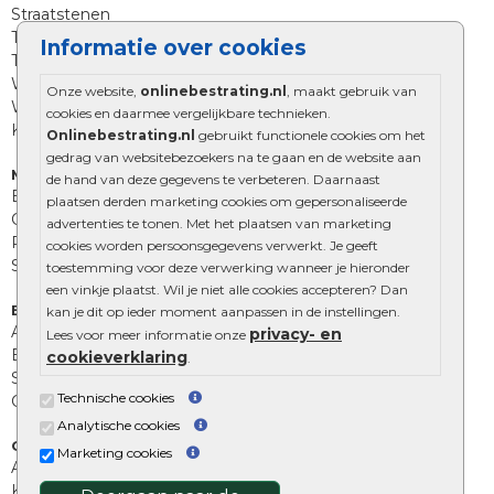
Straatstenen
Trommelstenen
Informatie over cookies
Tuinstenen
Waalformaat
Onze website,
onlinebestrating.nl
, maakt gebruik van
Wildverband bestrating
cookies en daarmee vergelijkbare technieken.
Kingstones
Onlinebestrating.nl
gebruikt functionele cookies om het
gedrag van websitebezoekers na te gaan en de website aan
Muurelementen
de hand van deze gegevens te verbeteren. Daarnaast
Betonbielzen
plaatsen derden marketing cookies om gepersonaliseerde
Opsluitbanden
advertenties te tonen. Met het plaatsen van marketing
Palissades
cookies worden persoonsgegevens verwerkt. Je geeft
Stapelblokken
toestemming voor deze verwerking wanneer je hieronder
een vinkje plaatst. Wil je niet alle cookies accepteren? Dan
Extra benodigdheden
kan je dit op ieder moment aanpassen in de instellingen.
Afwatering en diversen
privacy- en
Lees voor meer informatie onze
Beplantings en betonelementen
cookieverklaring
.
Split, grind en zand
Technische cookies
Oprit tegels
Analytische cookies
Overig
Marketing cookies
Aanbiedingen
Kunstgras