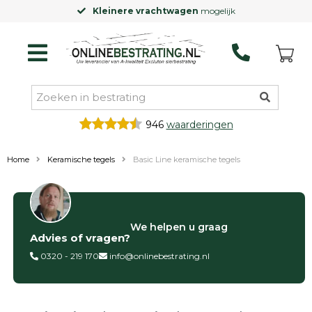
Kleinere vrachtwagen
mogelijk
946
waarderingen
Home
Keramische tegels
Basic Line keramische tegels
Filter op
We helpen u graag
Advies of vragen?
Categorieën
0320 - 219 170
info@onlinebestrating.nl
Siertegels
Betontegels
Keramische