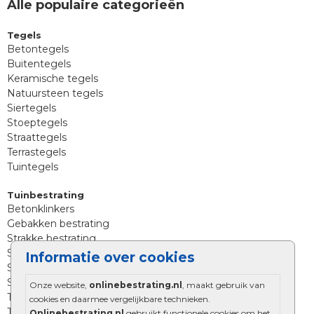
Alle populaire categorieën
Tegels
Betontegels
Buitentegels
Keramische tegels
Natuursteen tegels
Siertegels
Stoeptegels
Straattegels
Terrastegels
Tuintegels
Tuinbestrating
Betonklinkers
Gebakken bestrating
Strakke bestrating
Sierbestrating
Informatie over cookies
Straatklinkers
Straatstenen
Onze website,
onlinebestrating.nl
, maakt gebruik van
Trommelstenen
cookies en daarmee vergelijkbare technieken.
Tuinstenen
Onlinebestrating.nl
gebruikt functionele cookies om het