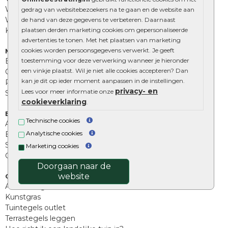
Waalformaat
gedrag van websitebezoekers na te gaan en de website aan
Wildverband bestrating
de hand van deze gegevens te verbeteren. Daarnaast
Kingstones
plaatsen derden marketing cookies om gepersonaliseerde
advertenties te tonen. Met het plaatsen van marketing
cookies worden persoonsgegevens verwerkt. Je geeft
Muurelementen
Betonbielzen
toestemming voor deze verwerking wanneer je hieronder
een vinkje plaatst. Wil je niet alle cookies accepteren? Dan
Opsluitbanden
kan je dit op ieder moment aanpassen in de instellingen.
Palissades
privacy- en
Lees voor meer informatie onze
Stapelblokken
cookieverklaring
.
Extra benodigdheden
Technische cookies
Afwatering en diversen
Analytische cookies
Beplantings en betonelementen
Split, grind en zand
Marketing cookies
Oprit tegels
Doorgaan naar de
website
Overig
Aanbiedingen
Kunstgras
Tuintegels outlet
Terrastegels leggen