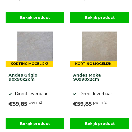
Onlinebestrating.nl
Bekijk product
Bekijk product
9.1
KORTING MOGELIJK!
KORTING MOGELIJK!
gebaseerd
op
946
Andes Grigio
Andes Moka
90x90x2cm
90x90x2cm
ervaringen
Direct leverbaar
Direct leverbaar
per m2
per m2
€59,85
€59,85
Bekijk product
Bekijk product