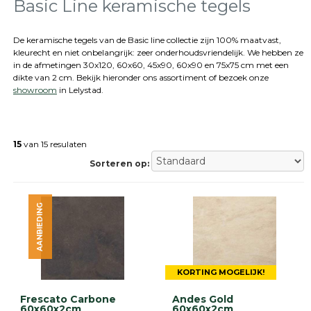
tegels
Basic Line keramische tegels
Natuursteen
tegels
De keramische tegels van de Basic line collectie zijn 100% maatvast,
kleurecht en niet onbelangrijk: zeer onderhoudsvriendelijk. We hebben ze
Terrastegels
in de afmetingen 30x120, 60x60, 45x90, 60x90 en 75x75 cm met een
Tuintegels
dikte van 2 cm. Bekijk hieronder ons assortiment of bezoek onze
Stoeptegels
showroom
in Lelystad.
Buitentegels
Balkontegels
Sierbestrating
15
van 15 resulaten
Betonklinkers
Gebakken
Sorteren op:
bestrating
Sierbestrating
Strakke
AANBIEDING
bestrating
Trommelstenen
Wildverband
bestrating
Muurelementen
KORTING MOGELIJK!
Straatklinkers
Frescato Carbone
Andes Gold
60x60x2cm
60x60x2cm
Opsluitbanden