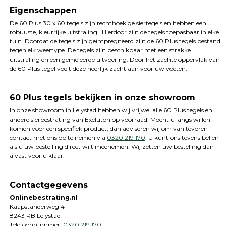
Eigenschappen
De 60 Plus 30 x 60 tegels zijn rechthoekige siertegels en hebben een
robuuste, kleurrijke uitstraling. Hierdoor zijn de tegels toepasbaar in elke
tuin. Doordat de tegels zijn geïmpregneerd zijn de 60 Plus tegels bestand
tegen elk weertype. De tegels zijn beschikbaar met een strakke
uitstraling en een gemêleerde uitvoering. Door het zachte oppervlak van
de 60 Plus tegel voelt deze heerlijk zacht aan voor uw voeten.
60 Plus tegels bekijken in onze showroom
In onze showroom in Lelystad hebben wij vrijwel alle 60 Plus tegels en
andere sierbestrating van Excluton op voorraad. Mocht u langs willen
komen voor een specifiek product, dan adviseren wij om van tevoren
contact met ons op te nemen via
0320 219 170
. U kunt ons tevens bellen
als u uw bestelling direct wilt meenemen. Wij zetten uw bestelling dan
alvast voor u klaar.
Contactgegevens
Onlinebestrating.nl
Kaapstanderweg 41
8243 RB Lelystad
Telefoonnummer:
0320 219 170