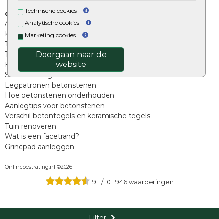
Technische cookies
Overig
Analytische cookies
Aanbiedingen
Kunstgras
Marketing cookies
Tuintegels outlet
Doorgaan naar de
Terrastegels leggen
website
Hoe richt ik een landelijke tuin in?
Sierbestrating schoonmaken
Legpatronen betonstenen
Hoe betonstenen onderhouden
Aanlegtips voor betonstenen
Verschil betontegels en keramische tegels
Tuin renoveren
Wat is een facetrand?
Grindpad aanleggen
Onlinebestrating.nl ©2026
9.1
/
10
|
946
waarderingen
Filter