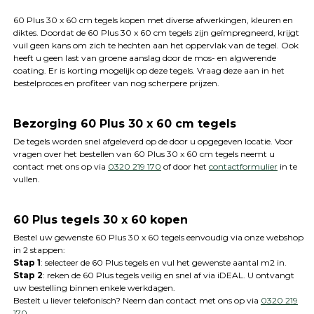
60 Plus 30 x 60 cm tegels kopen met diverse afwerkingen, kleuren en
diktes. Doordat de 60 Plus 30 x 60 cm tegels zijn geïmpregneerd, krijgt
vuil geen kans om zich te hechten aan het oppervlak van de tegel. Ook
heeft u geen last van groene aanslag door de mos- en algwerende
coating. Er is korting mogelijk op deze tegels. Vraag deze aan in het
bestelproces en profiteer van nog scherpere prijzen.
Bezorging 60 Plus 30 x 60 cm tegels
De tegels worden snel afgeleverd op de door u opgegeven locatie. Voor
vragen over het bestellen van 60 Plus 30 x 60 cm tegels neemt u
contact met ons op via
0320 219 170
of door het
contactformulier
in te
vullen.
60 Plus tegels 30 x 60 kopen
Bestel uw gewenste 60 Plus 30 x 60 tegels eenvoudig via onze webshop
in 2 stappen:
Stap 1
: selecteer de 60 Plus tegels en vul het gewenste aantal m2 in.
Stap 2
: reken de 60 Plus tegels veilig en snel af via iDEAL. U ontvangt
uw bestelling binnen enkele werkdagen.
Bestelt u liever telefonisch? Neem dan contact met ons op via
0320 219
170
.