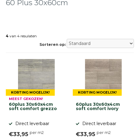
tegels
60 Plus 30x60cm
Natuursteen
tegels
Terrastegels
Tuintegels
Stoeptegels
4
van 4 resulaten
Buitentegels
Sorteren op:
Balkontegels
Sierbestrating
Betonklinkers
Gebakken
bestrating
Sierbestrating
Strakke
KORTING MOGELIJK!
KORTING MOGELIJK!
bestrating
MEEST GEKOZEN!
Trommelstenen
60plus 30x60x4cm
60plus 30x60x4cm
Wildverband
soft comfort grezzo
soft comfort ivory
bestrating
Muurelementen
Direct leverbaar
Direct leverbaar
Straatklinkers
per m2
per m2
€33,95
€33,95
Opsluitbanden