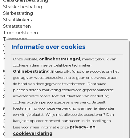
Gebakken bestrating
Strakke bestrating
Sierbestrating
Straatklinkers
Straatstenen
Trommelstenen
Tuinstenen
Waalformaat
Informatie over cookies
Wildverband bestrating
Kingstones
Onze website,
onlinebestrating.nl
, maakt gebruik van
cookies en daarmee vergelijkbare technieken.
Muurelementen
Onlinebestrating.nl
gebruikt functionele cookies om het
Betonbielzen
gedrag van websitebezoekers na te gaan en de website aan
Opsluitbanden
de hand van deze gegevens te verbeteren. Daarnaast
Palissades
plaatsen derden marketing cookies om gepersonaliseerde
advertenties te tonen. Met het plaatsen van marketing
Stapelblokken
cookies worden persoonsgegevens verwerkt. Je geeft
toestemming voor deze verwerking wanneer je hieronder
Extra benodigdheden
een vinkje plaatst. Wil je niet alle cookies accepteren? Dan
Afwatering en diversen
kan je dit op ieder moment aanpassen in de instellingen.
Beplantings en betonelementen
privacy- en
Lees voor meer informatie onze
Split, grind en zand
cookieverklaring
.
Oprit tegels