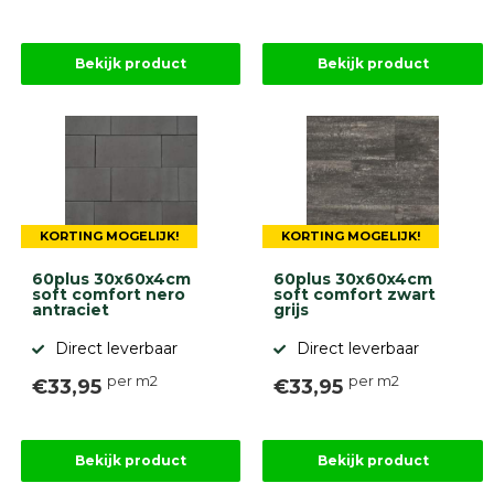
Betonbanden
Palissades
Stapelblokken
Bekijk product
Bekijk product
Grind
en
zand
Tuinaarde
Halfverharding
Afwatering
en
KORTING MOGELIJK!
KORTING MOGELIJK!
diversen
Beplantings
60plus 30x60x4cm
60plus 30x60x4cm
en
soft comfort nero
soft comfort zwart
betonelementen
antraciet
grijs
Overig
Direct leverbaar
Direct leverbaar
Kunstgras
per m2
per m2
€33,95
€33,95
Aanbiedingen
Compleet
tuinproject
(informatie)
Bekijk product
Bekijk product