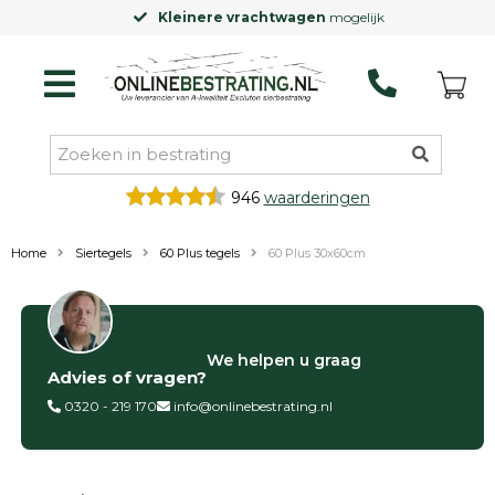
Kleinere vrachtwagen
mogelijk
946
waarderingen
Home
Siertegels
60 Plus tegels
60 Plus 30x60cm
Filter op
We helpen u graag
Advies of vragen?
Categorieën
0320 - 219 170
info@onlinebestrating.nl
Siertegels
Betontegels
Keramische