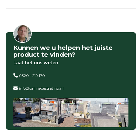
Onlinebestrating.nl
9.1
Kunnen we u helpen het juiste
product te vinden?
Laat het ons weten
gebaseerd
op
0320 - 219 170
946
ervaringen
info@onlinebestrating.nl