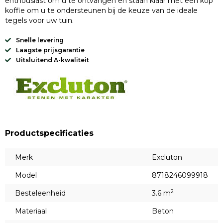
enthousiast om u te ontvangen en staan klaar met een kop
koffie om u te ondersteunen bij de keuze van de ideale
tegels voor uw tuin.
Snelle levering
Laagste prijsgarantie
Uitsluitend A-kwaliteit
Productspecificaties
Merk
Excluton
Model
8718246099918
2
Besteleenheid
3.6 m
Materiaal
Beton