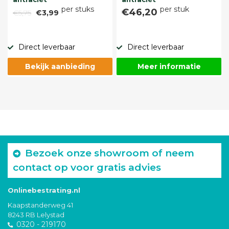
per stuks
per stuk
€46,20
€5,75
€3,99
Direct leverbaar
Direct leverbaar
Bekijk aanbieding
Meer informatie
Bezoek onze showroom of neem
contact op voor gratis advies
Onlinebestrating.nl
Kaapstanderweg 41
8243 RB Lelystad
0320 - 219170