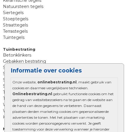
Keramische tegels
Natuursteen tegels
Siertegels
Stoeptegels
Straattegels
Terrastegels
Tuintegels
Tuinbestrating
Betonklinkers
Gebakken bestrating
Strakke bestrating
Informatie over cookies
Sierbestrating
Straatklinkers
Onze website,
onlinebestrating.nl
, maakt gebruik van
Straatstenen
cookies en daarmee vergelijkbare technieken.
Trommelstenen
Onlinebestrating.nl
gebruikt functionele cookies om het
Tuinstenen
gedrag van websitebezoekers na te gaan en de website aan
Waalformaat
de hand van deze gegevens te verbeteren. Daarnaast
Wildverband bestrating
plaatsen derden marketing cookies om gepersonaliseerde
Kingstones
advertenties te tonen. Met het plaatsen van marketing
cookies worden persoonsgegevens verwerkt. Je geeft
Muurelementen
toestemming voor deze verwerking wanneer je hieronder