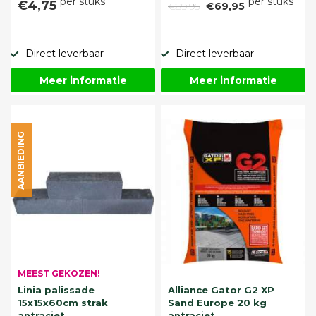
per stuks
per stuks
€4,75
€89,95
€69,95
Direct leverbaar
Direct leverbaar
Meer informatie
Meer informatie
AANBIEDING
MEEST GEKOZEN!
Linia palissade
Alliance Gator G2 XP
15x15x60cm strak
Sand Europe 20 kg
antraciet
antraciet