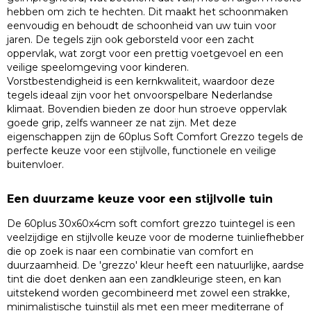
hebben om zich te hechten. Dit maakt het schoonmaken
eenvoudig en behoudt de schoonheid van uw tuin voor
jaren. De tegels zijn ook geborsteld voor een zacht
oppervlak, wat zorgt voor een prettig voetgevoel en een
veilige speelomgeving voor kinderen.
Vorstbestendigheid is een kernkwaliteit, waardoor deze
tegels ideaal zijn voor het onvoorspelbare Nederlandse
klimaat. Bovendien bieden ze door hun stroeve oppervlak
goede grip, zelfs wanneer ze nat zijn. Met deze
eigenschappen zijn de 60plus Soft Comfort Grezzo tegels de
perfecte keuze voor een stijlvolle, functionele en veilige
buitenvloer.
Een duurzame keuze voor een stijlvolle tuin
De 60plus 30x60x4cm soft comfort grezzo tuintegel is een
veelzijdige en stijlvolle keuze voor de moderne tuinliefhebber
die op zoek is naar een combinatie van comfort en
duurzaamheid. De 'grezzo' kleur heeft een natuurlijke, aardse
tint die doet denken aan een zandkleurige steen, en kan
uitstekend worden gecombineerd met zowel een strakke,
minimalistische tuinstijl als met een meer mediterrane of