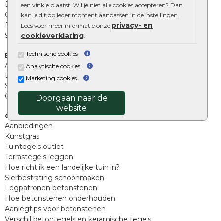
Betonbielzen
een vinkje plaatst. Wil je niet alle cookies accepteren? Dan
Opsluitbanden
kan je dit op ieder moment aanpassen in de instellingen.
privacy- en
Palissades
Lees voor meer informatie onze
cookieverklaring
Stapelblokken
.
Technische cookies
Extra benodigdheden
Afwatering en diversen
Analytische cookies
Beplantings en betonelementen
Marketing cookies
Split, grind en zand
Oprit tegels
Doorgaan naar de
website
Overig
Aanbiedingen
Kunstgras
Tuintegels outlet
Terrastegels leggen
Hoe richt ik een landelijke tuin in?
Sierbestrating schoonmaken
Legpatronen betonstenen
Hoe betonstenen onderhouden
Aanlegtips voor betonstenen
Verschil betontegels en keramische tegels