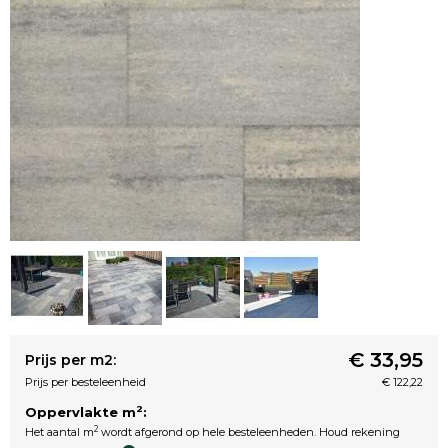
€ 33,95
Prijs per m2:
Prijs per besteleenheid
€ 122,22
2
Oppervlakte m
:
2
Het aantal m
wordt afgerond op hele besteleenheden. Houd rekening