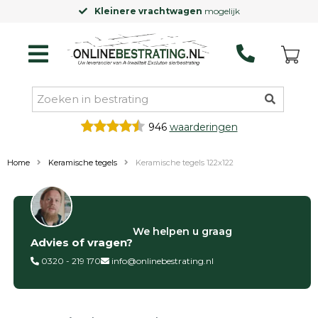
Kleinere vrachtwagen
mogelijk
946
waarderingen
Home
Keramische tegels
Keramische tegels 122x122
Filter op
We helpen u graag
Advies of vragen?
Categorieën
0320 - 219 170
info@onlinebestrating.nl
Siertegels
Betontegels
Keramische