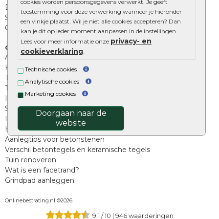
cookies worden persoonsgegevens verwerkt. Je geeft
Beplantings en betonelementen
toestemming voor deze verwerking wanneer je hieronder
Split, grind en zand
een vinkje plaatst. Wil je niet alle cookies accepteren? Dan
Oprit tegels
kan je dit op ieder moment aanpassen in de instellingen.
privacy- en
Lees voor meer informatie onze
Overig
cookieverklaring
.
Aanbiedingen
Kunstgras
Technische cookies
Tuintegels outlet
Analytische cookies
Terrastegels leggen
Marketing cookies
Hoe richt ik een landelijke tuin in?
Sierbestrating schoonmaken
Doorgaan naar de
Legpatronen betonstenen
website
Hoe betonstenen onderhouden
Aanlegtips voor betonstenen
Verschil betontegels en keramische tegels
Tuin renoveren
Wat is een facetrand?
Grindpad aanleggen
Onlinebestrating.nl ©2026
9.1
/
10
|
946
waarderingen