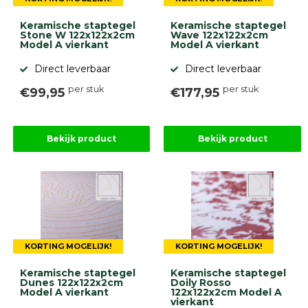
Keramische staptegel
Keramische staptegel
Stone W 122x122x2cm
Wave 122x122x2cm
Model A vierkant
Model A vierkant
Direct leverbaar
Direct leverbaar
per stuk
per stuk
€99,95
€177,95
Bekijk product
Bekijk product
KORTING MOGELIJK!
KORTING MOGELIJK!
Keramische staptegel
Keramische staptegel
Dunes 122x122x2cm
Doily Rosso
Model A vierkant
122x122x2cm Model A
vierkant