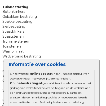
Tuinbestrating
Betonklinkers
Gebakken bestrating
Strakke bestrating
Sierbestrating
Straatklinkers
Straatstenen
Trommelstenen
Tuinstenen
Waalformaat
Wildverband bestrating
Kingstones
Informatie over cookies
Muurelementen
Onze website,
onlinebestrating.nl
, maakt gebruik van
Betonbielzen
cookies en daarmee vergelijkbare technieken.
Opsluitbanden
Onlinebestrating.nl
gebruikt functionele cookies om het
Palissades
gedrag van websitebezoekers na te gaan en de website aan
Stapelblokken
de hand van deze gegevens te verbeteren. Daarnaast
plaatsen derden marketing cookies om gepersonaliseerde
Extra benodigdheden
advertenties te tonen. Met het plaatsen van marketing
Afwatering en diversen