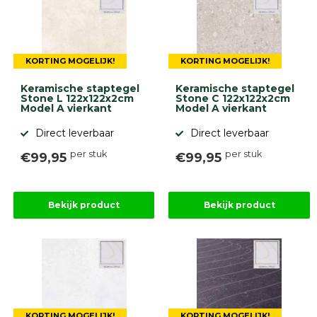
Onlinebestrating.nl
9.1
KORTING MOGELIJK!
KORTING MOGELIJK!
Keramische staptegel
Keramische staptegel
Stone L 122x122x2cm
Stone C 122x122x2cm
Model A vierkant
Model A vierkant
Direct leverbaar
Direct leverbaar
per stuk
per stuk
€99,95
€99,95
gebaseerd
op
946
ervaringen
Bekijk product
Bekijk product
KORTING MOGELIJK!
KORTING MOGELIJK!