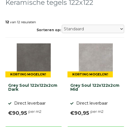
tegels
Keramische tegels 122x122
Natuursteen
tegels
12
van 12 resulaten
Terrastegels
Tuintegels
Sorteren op:
Stoeptegels
Buitentegels
Balkontegels
Sierbestrating
Betonklinkers
Gebakken
bestrating
KORTING MOGELIJK!
KORTING MOGELIJK!
Sierbestrating
Strakke
Grey Soul 122x122x2cm
Grey Soul 122x122x2cm
bestrating
Dark
Mid
Trommelstenen
Wildverband
Direct leverbaar
Direct leverbaar
bestrating
Muurelementen
per m2
per m2
€90,95
€90,95
Straatklinkers
Opsluitbanden