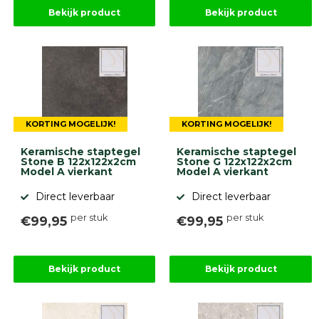
Betonbanden
Bekijk product
Bekijk product
Palissades
Stapelblokken
Grind
en
zand
Tuinaarde
Halfverharding
KORTING MOGELIJK!
KORTING MOGELIJK!
Afwatering
en
Keramische staptegel
Keramische staptegel
diversen
Stone B 122x122x2cm
Stone G 122x122x2cm
Beplantings
Model A vierkant
Model A vierkant
en
Direct leverbaar
Direct leverbaar
betonelementen
per stuk
per stuk
€99,95
€99,95
Overig
Kunstgras
Aanbiedingen
Compleet
Bekijk product
Bekijk product
tuinproject
(informatie)