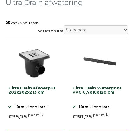
tegels
Ultra Drain afwatering
Natuursteen
tegels
25
van 25 resulaten
Terrastegels
Tuintegels
Sorteren op:
Stoeptegels
Buitentegels
Balkontegels
Sierbestrating
Betonklinkers
Gebakken
bestrating
Sierbestrating
Strakke
Ultra Drain afvoerput
Ultra Drain Watergoot
bestrating
202x202x213 cm
PVC 6,7x10x120 cm
Trommelstenen
Wildverband
Direct leverbaar
Direct leverbaar
bestrating
Muurelementen
per stuk
per stuk
€35,75
€30,75
Straatklinkers
Opsluitbanden