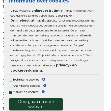
Informatie over cookies
Trommelstenen
Tuinstenen
Onze website,
onlinebestrating.nl
, maakt gebruik van
Waalformaat
cookies en daarmee vergelijkbare technieken.
Wildverband bestrating
Onlinebestrating.nl
gebruikt functionele cookies om het
Kingstones
gedrag van websitebezoekers na te gaan en de website aan
de hand van deze gegevens te verbeteren. Daarnaast
Muurelementen
plaatsen derden marketing cookies om gepersonaliseerde
Betonbielzen
advertenties te tonen. Met het plaatsen van marketing
Opsluitbanden
cookies worden persoonsgegevens verwerkt. Je geeft
Palissades
toestemming voor deze verwerking wanneer je hieronder
Stapelblokken
een vinkje plaatst. Wil je niet alle cookies accepteren? Dan
kan je dit op ieder moment aanpassen in de instellingen.
Extra benodigdheden
privacy- en
Lees voor meer informatie onze
Afwatering en diversen
cookieverklaring
.
Beplantings en betonelementen
Split, grind en zand
Technische cookies
Oprit tegels
Analytische cookies
Marketing cookies
Overig
Aanbiedingen
Doorgaan naar de
Kunstgras
website
Tuintegels outlet