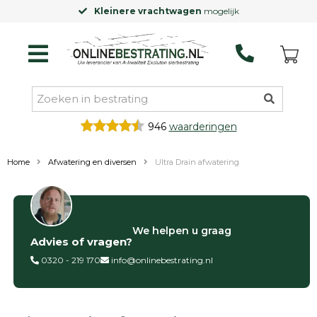
Kleinere vrachtwagen
mogelijk
946
waarderingen
Home
Afwatering en diversen
Ultra Drain afwatering
Filter op
We helpen u graag
Advies of vragen?
Categorieën
0320 - 219 170
info@onlinebestrating.nl
Siertegels
Betontegels
Keramische