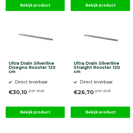
Betonbanden
Bekijk product
Bekijk product
Palissades
Stapelblokken
Grind
en
zand
Tuinaarde
Halfverharding
Afwatering
en
Ultra Drain Silverline
Ultra Drain Silverline
diversen
Disegno Rooster 120
Straight Rooster 120
Beplantings
cm
cm
en
Direct leverbaar
Direct leverbaar
betonelementen
per stuk
per stuk
€30,10
€26,70
Overig
Kunstgras
Aanbiedingen
Compleet
Bekijk product
Bekijk product
tuinproject
(informatie)