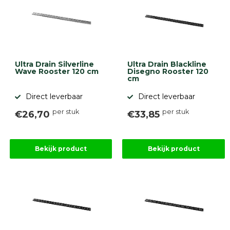
Onlinebestrating.nl
9.1
Ultra Drain Silverline
Ultra Drain Blackline
Wave Rooster 120 cm
Disegno Rooster 120
cm
Direct leverbaar
Direct leverbaar
per stuk
per stuk
€26,70
€33,85
gebaseerd
op
946
ervaringen
Bekijk product
Bekijk product