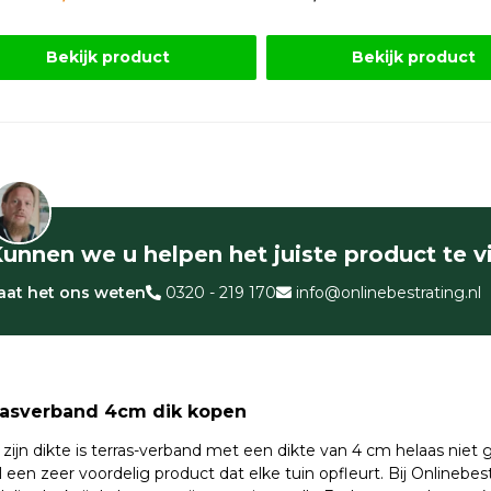
Bekijk product
Bekijk product
unnen we u helpen het juiste product te 
aat het ons weten
0320 - 219 170
info@onlinebestrating.nl
rasverband 4cm dik kopen
zijn dikte is terras-verband met een dikte van 4 cm helaas niet 
l een zeer voordelig product dat elke tuin opfleurt. Bij Onlinebe