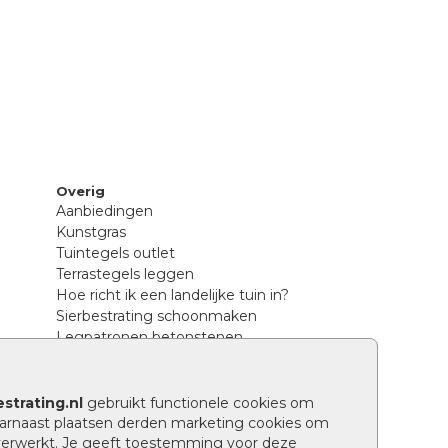
Overig
Aanbiedingen
Kunstgras
Tuintegels outlet
Terrastegels leggen
Hoe richt ik een landelijke tuin in?
Sierbestrating schoonmaken
Legpatronen betonstenen
n
Hoe betonstenen onderhouden
Aanlegtips voor betonstenen
Verschil betontegels en keramische
strating.nl
gebruikt functionele cookies om
tegels
arnaast plaatsen derden marketing cookies om
Tuin renoveren
verwerkt. Je geeft toestemming voor deze