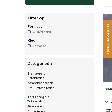
Filter op
OPRUIMPARTIJ
Formaat
Wildverband
Kleur
Antraciet
Categorieën
Siertegels
Betontegels
Keramische tegels
Natuursteen tegels
PAR
Terrastegels
Tuintegels
Stoeptegels
€31
Buitentegels