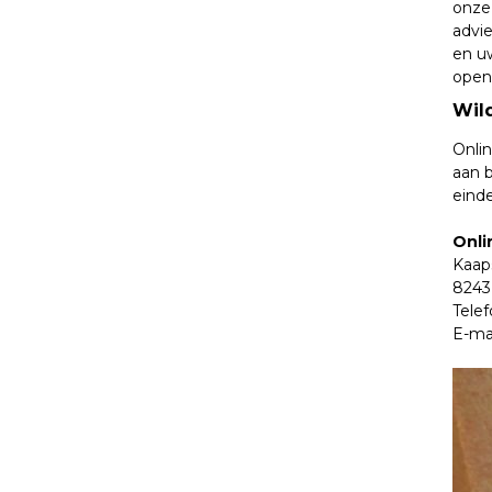
onze
advie
en uw
openi
Wild
Onlin
aan 
einde
Onli
Kaap
8243
Tele
E-ma