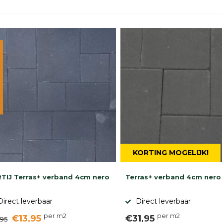
KORTING MOGELIJK!
TIJ Terras+ verband 4cm nero
Terras+ verband 4cm nero
Direct leverbaar
Direct leverbaar
per m2
per m2
€13,95
€31,95
,95