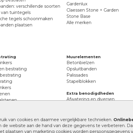
p bestraten
Gardenlux
anden: verschillende soorten
Claessen Stone + Garden
van tuintegels
Stone Base
sche tegels schoonmaken
Alle merken
banden plaatsen
trating
Muurelementen
inkers
Betonbielzen
n bestrating
Opsluitbanden
 bestrating
Palissades
rating
Stapelblokken
inkers
Extra benodigdheden
tenen
Afwatering en diversen
lstenen
Beplantings en betonelemente
nen
Split, grind en zand
rmaat
Oprit tegels
band bestrating
ruik van cookies en daarmee vergelijkbare technieken.
Onlinebe
nes
n de website aan de hand van deze gegevens te verbeteren. Da
 het plaatsen van marketing cookies worden persoonsgegevens 