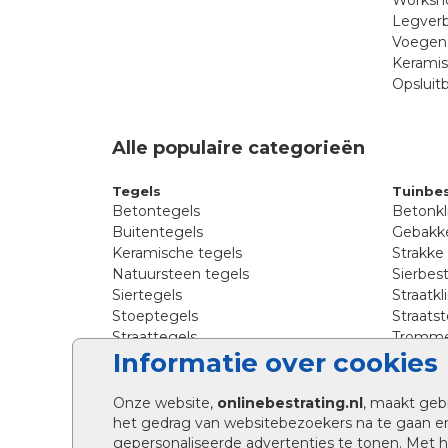
Worksho
Legverb
Voegen 
Kerami
Opsluit
Alle populaire categorieën
Tegels
Tuinbes
Betontegels
Betonkl
Buitentegels
Gebakke
Keramische tegels
Strakke
Natuursteen tegels
Sierbest
Siertegels
Straatkl
Stoeptegels
Straats
Straattegels
Tromme
Informatie over cookies
Terrastegels
Tuinste
Tuintegels
Waalfo
Wildver
Onze website,
onlinebestrating.nl
, maakt geb
Kingsto
het gedrag van websitebezoekers na te gaan e
gepersonaliseerde advertenties te tonen. Met