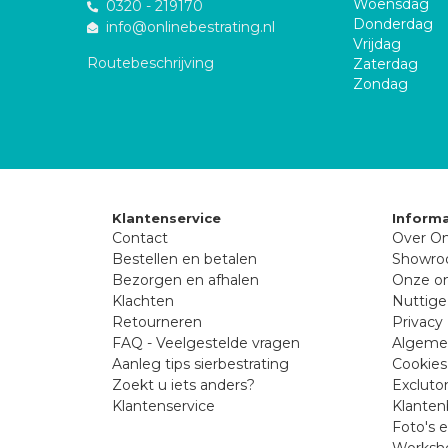
Woensdag
0320 - 219170
Donderdag
info@onlinebestrating.nl
Vrijdag
Routebeschrijving
Zaterdag
Zondag
Klantenservice
Informa
Contact
Over On
Bestellen en betalen
Showr
Bezorgen en afhalen
Onze on
Klachten
Nuttige
Retourneren
Privacy 
FAQ - Veelgestelde vragen
Algeme
Aanleg tips sierbestrating
Cookies
Zoekt u iets anders?
Excluto
Klantenservice
Klanten
Foto's 