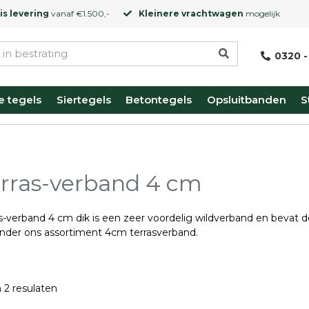
is levering
vanaf €1.500,-
Kleinere vrachtwagen
mogelijk
0320 -
e tegels
Siertegels
Betontegels
Opsluitbanden
S
rras-verband 4 cm
as-verband 4 cm dik is een zeer voordelig wildverband en bevat
onder ons assortiment 4cm terrasverband.
 2 resulaten