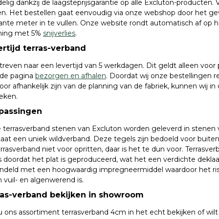
elig dankzij de laagsteprijsgarantie op alle Excluton-producten. 
en. Het bestellen gaat eenvoudig via onze webshop door het ge
ante meter in te vullen. Onze website rondt automatisch af op 
ning met 5%
snijverlies
.
rtijd terras-verband
reven naar een levertijd van 5 werkdagen. Dit geldt alleen voor 
 de pagina
bezorgen en afhalen
. Doordat wij onze bestellingen r
oor afhankelijk zijn van de planning van de fabriek, kunnen wij
eken.
passingen
 terrasverband stenen van Excluton worden geleverd in stenen v
aat een uniek wildverband. Deze tegels zijn bedoeld voor buiten
errasverband niet voor opritten, daar is het te dun voor. Terras
s doordat het plat is geproduceerd, wat het een verdichte dekla
ndeld met een hoogwaardig impregneermiddel waardoor het risico
 vuil- en algenwerend is.
ras-verband bekijken in showroom
u ons assortiment terrasverband 4cm in het echt bekijken of wilt