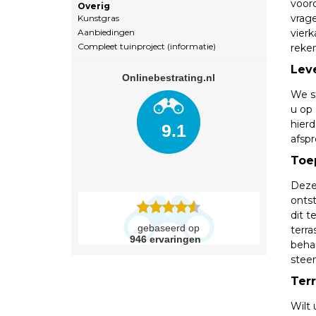
voord
Overig
vrag
Kunstgras
Aanbiedingen
vierk
Compleet tuinproject (informatie)
reke
Leve
Onlinebestrating.nl
We st
u op
hierd
9.1
afspr
Toe
Deze
ontst
dit t
gebaseerd op
terra
946
ervaringen
beha
steen
Ter
Wilt 