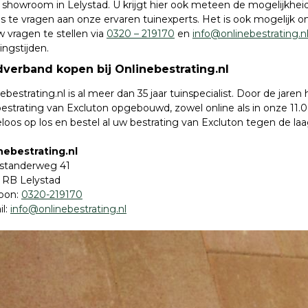
 showroom in Lelystad. U krijgt hier ook meteen de mogelijkhei
s te vragen aan onze ervaren tuinexperts. Het is ook mogelijk 
 vragen te stellen via
0320 – 219170
en
info@onlinebestrating.n
ngstijden.
verband kopen bij Onlinebestrating.nl
ebestrating.nl is al meer dan 35 jaar tuinspecialist. Door de ja
bestrating van Excluton opgebouwd, zowel online als in onze 11
loos op los en bestel al uw bestrating van Excluton tegen de laags
nebestrating.nl
standerweg 41
 RB Lelystad
foon:
0320-219170
il:
info@onlinebestrating.nl