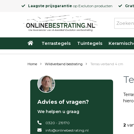
Laagste prijsgarantie
op
Excluton
producten
Grat
Terrastegels
Tuintegels
Keramisch
Home
Wildverband bestrating
Terras-verband 4 cm
Te
Terr
hier
Advies of vragen?
We helpen u graag
0320 - 219170
2
van
info@onlinebestrating.nl