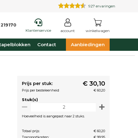
927
ervaringen
 219170
Klantenservice
account
winkelwagen
tapelblokken
Contact
Aanbiedingen
€ 30,10
Prijs per stuk:
Prijs per besteleenheid
€ 60,20
Stuk(s)
Hoeveelheid is aangepast naar 2 stuks.
Totaal prijs:
€ 60,20
Transportkosten:
€ 99,95