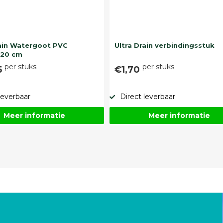
rain Watergoot PVC
Ultra Drain verbindingsstuk
120 cm
per stuks
per stuks
5
€1,70
leverbaar
Direct leverbaar
Meer informatie
Meer informatie