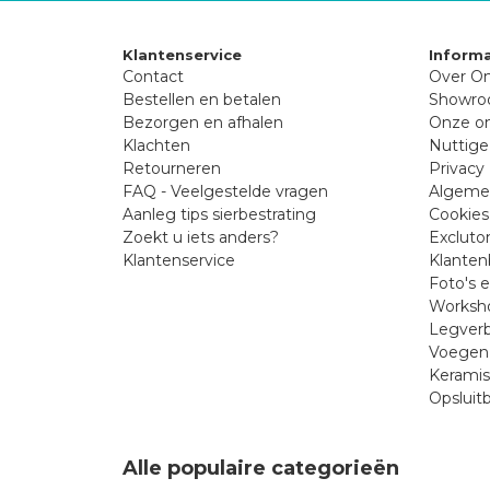
Klantenservice
Informa
Contact
Over On
Bestellen en betalen
Showr
Bezorgen en afhalen
Onze on
Klachten
Nuttige
Retourneren
Privacy 
FAQ - Veelgestelde vragen
Algeme
Aanleg tips sierbestrating
Cookies
Zoekt u iets anders?
Excluto
Klantenservice
Klanten
Foto's 
Worksho
Legverb
Voegen 
Kerami
Opsluit
Alle populaire categorieën