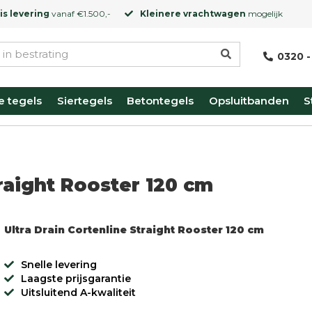
is levering
vanaf €1.500,-
Kleinere vrachtwagen
mogelijk
0320 -
e tegels
Siertegels
Betontegels
Opsluitbanden
S
traight Rooster 120 cm
Ultra Drain Cortenline Straight Rooster 120 cm
Snelle levering
Laagste prijsgarantie
Uitsluitend A-kwaliteit