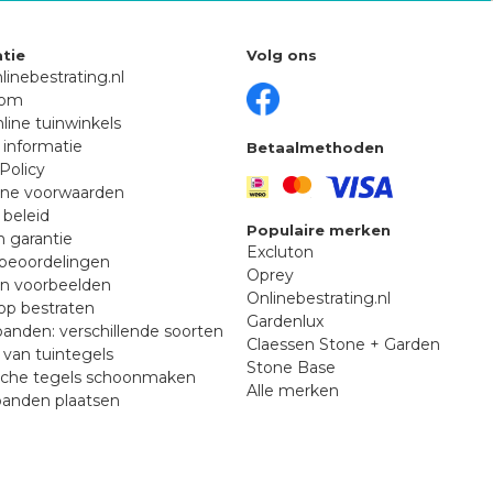
tie
Volg ons
linebestrating.nl
oom
line tuinwinkels
 informatie
Betaalmethoden
Policy
ne voorwaarden
 beleid
Populaire merken
n garantie
Excluton
beoordelingen
Oprey
en voorbeelden
Onlinebestrating.nl
p bestraten
Gardenlux
anden: verschillende soorten
Claessen Stone + Garden
van tuintegels
Stone Base
sche tegels schoonmaken
Alle merken
banden plaatsen