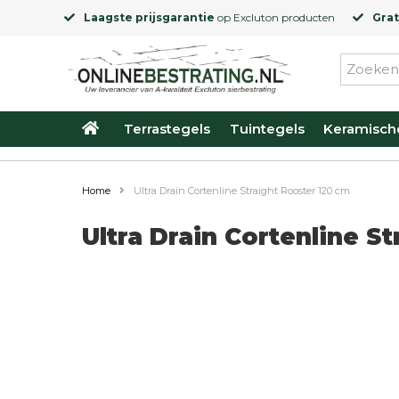
Laagste prijsgarantie
op
Excluton
producten
Grat
Terrastegels
Tuintegels
Keramisch
Home
Ultra Drain Cortenline Straight Rooster 120 cm
Ultra Drain Cortenline S