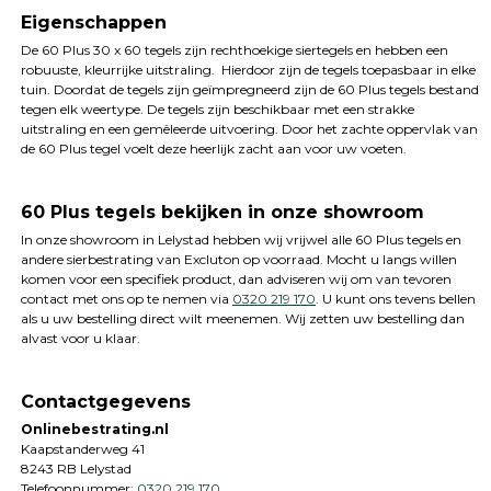
Eigenschappen
De 60 Plus 30 x 60 tegels zijn rechthoekige siertegels en hebben een
robuuste, kleurrijke uitstraling. Hierdoor zijn de tegels toepasbaar in elke
tuin. Doordat de tegels zijn geïmpregneerd zijn de 60 Plus tegels bestand
tegen elk weertype. De tegels zijn beschikbaar met een strakke
uitstraling en een gemêleerde uitvoering. Door het zachte oppervlak van
de 60 Plus tegel voelt deze heerlijk zacht aan voor uw voeten.
60 Plus tegels bekijken in onze showroom
In onze showroom in Lelystad hebben wij vrijwel alle 60 Plus tegels en
andere sierbestrating van Excluton op voorraad. Mocht u langs willen
komen voor een specifiek product, dan adviseren wij om van tevoren
contact met ons op te nemen via
0320 219 170
. U kunt ons tevens bellen
als u uw bestelling direct wilt meenemen. Wij zetten uw bestelling dan
alvast voor u klaar.
Contactgegevens
Onlinebestrating.nl
Kaapstanderweg 41
8243 RB Lelystad
Telefoonnummer:
0320 219 170