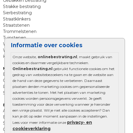
Gebakken bestrating
Strakke bestrating
Sierbestrating
Straatklinkers
Straatstenen
Trommelstenen
Tuinstenen
Waalformaat
Informatie over cookies
Wildverband bestrating
Kingstones
Onze website,
onlinebestrating.nl
, maakt gebruik van
cookies en daarmee vergelijkbare technieken.
Muurelementen
Onlinebestrating.nl
gebruikt functionele cookies om het
Betonbielzen
gedrag van websitebezoekers na te gaan en de website aan
Opsluitbanden
de hand van deze gegevens te verbeteren. Daarnaast
Palissades
plaatsen derden marketing cookies om gepersonaliseerde
advertenties te tonen. Met het plaatsen van marketing
Stapelblokken
cookies worden persoonsgegevens verwerkt. Je geeft
toestemming voor deze verwerking wanneer je hieronder
Extra benodigdheden
een vinkje plaatst. Wil je niet alle cookies accepteren? Dan
Afwatering en diversen
kan je dit op ieder moment aanpassen in de instellingen.
Beplantings en betonelementen
privacy- en
Lees voor meer informatie onze
Split, grind en zand
cookieverklaring
.
Oprit tegels