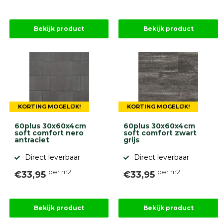
Betonbanden
Palissades
Stapelblokken
Bekijk product
Bekijk product
Grind
en
zand
Tuinaarde
Halfverharding
Afwatering
en
KORTING MOGELIJK!
KORTING MOGELIJK!
diversen
Beplantings
60plus 30x60x4cm
60plus 30x60x4cm
en
soft comfort nero
soft comfort zwart
betonelementen
antraciet
grijs
Overig
Direct leverbaar
Direct leverbaar
Kunstgras
per m2
per m2
€33,95
€33,95
Aanbiedingen
Compleet
tuinproject
(informatie)
Bekijk product
Bekijk product