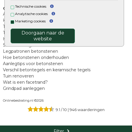
Technische cookies
Overig
Analytische cookies
Aanbiedingen
Kunstgras
Marketing cookies
Tuintegels outlet
Doorgaan naar de
Terrastegels leggen
website
Hoe richt ik een landelijke tuin in?
Sierbestrating schoonmaken
Legpatronen betonstenen
Hoe betonstenen onderhouden
Aanlegtips voor betonstenen
Verschil betontegels en keramische tegels
Tuin renoveren
Wat is een facetrand?
Grindpad aanleggen
Onlinebestrating.nl ©2026
9.1
/
10
|
946
waarderingen
Filter