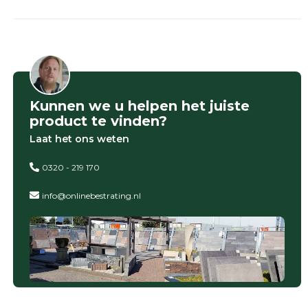
Onlinebestrating.nl
9.1
Kunnen we u helpen het juiste
product te vinden?
Laat het ons weten
gebaseerd
op
0320 - 219 170
946
ervaringen
info@onlinebestrating.nl