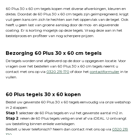
60 Plus 30 x 60 cm tegels kopen met diverse afwerkingen, kleuren en
diktes. Doordat de 60 Plus 30 x 60 cm tegels zijn geïmpregneerd, krijgt
vuil geen kans om zich te hechten aan het oppervlak van de tegel. Ook
heeft u geen last van groene aanslag door de mos- en algwerende
coating. Er is korting mogelijk op deze tegels. Vraag deze aan in het
bestelproces en profiteer van nog scherpere prijzen.
Bezorging 60 Plus 30 x 60 cm tegels
De tegels worden snel afgeleverd op de door u opgegeven locatie. Voor
vragen over het bestellen van 60 Plus 30 x 60 cm tegels neemt u
contact met ons op via
0320 219 170
of door het
contactformulier
in te
vullen.
60 Plus tegels 30 x 60 kopen
Bestel uw gewenste 60 Plus 30 x 60 tegels eenvoudig via onze webshop
in 2 stappen:
Stap 1
: selecteer de 60 Plus tegels en vul het gewenste aantal m2 in.
Stap 2
: reken de 60 Plus tegels veilig en snel af via iDEAL. U ontvangt
uw bestelling binnen enkele werkdagen.
Bestelt u liever telefonisch? Neem dan contact met ons op via
0320 219
170
.