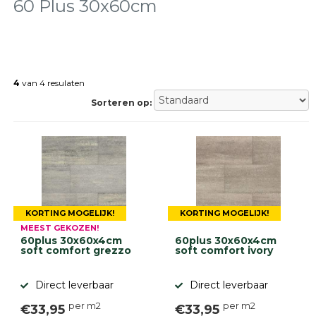
tegels
60 Plus 30x60cm
Natuursteen
tegels
Terrastegels
Tuintegels
Stoeptegels
4
van 4 resulaten
Buitentegels
Sorteren op:
Balkontegels
Sierbestrating
Betonklinkers
Gebakken
bestrating
Sierbestrating
Strakke
KORTING MOGELIJK!
KORTING MOGELIJK!
bestrating
MEEST GEKOZEN!
Trommelstenen
60plus 30x60x4cm
60plus 30x60x4cm
Wildverband
soft comfort grezzo
soft comfort ivory
bestrating
Muurelementen
Direct leverbaar
Direct leverbaar
Straatklinkers
per m2
per m2
€33,95
€33,95
Opsluitbanden