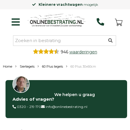
Kleinere vrachtwagen
mogelijk
946
waarderingen
Home
Siertegels
60 Plus tegels
60 Plus 30x60cm
Filter op
We helpen u graag
Advies of vragen?
Categorieën
0320 - 219 170
info@onlinebestrating.nl
Siertegels
Betontegels
Keramische