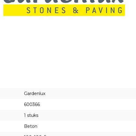
Gardenlux
600366
1 stuks
Beton