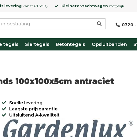
is levering
vanaf €1.500,-
Kleinere vrachtwagen
mogelijk
0320 -
e tegels
Siertegels
Betontegels
Opsluitbanden
S
ds 100x100x5cm antraciet
Snelle levering
Laagste prijsgarantie
Uitsluitend A-kwaliteit