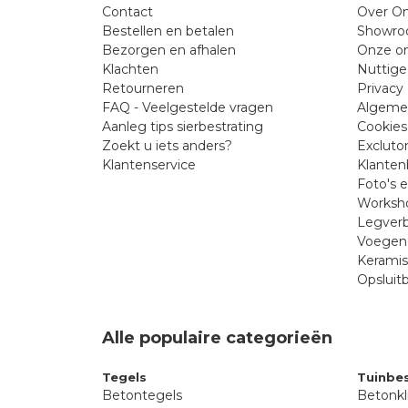
Contact
Over On
Bestellen en betalen
Showr
Bezorgen en afhalen
Onze on
Klachten
Nuttige
Retourneren
Privacy 
FAQ - Veelgestelde vragen
Algeme
Aanleg tips sierbestrating
Cookies
Zoekt u iets anders?
Excluto
Klantenservice
Klanten
Foto's 
Worksho
Legverb
Voegen 
Kerami
Opsluit
Alle populaire categorieën
Tegels
Tuinbes
Betontegels
Betonkl