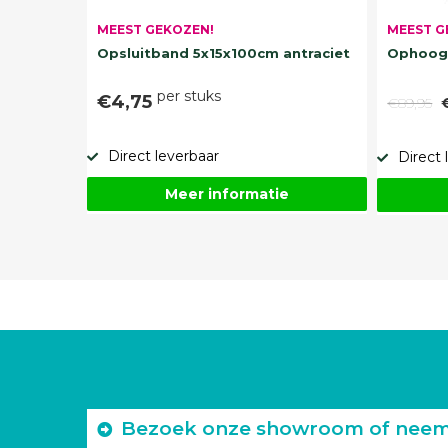
MEEST G
MEEST GEKOZEN!
Ophoogz
Opsluitband 5x15x100cm antraciet
per stuks
€4,75
€89,95
Direct leverbaar
Direct 
Meer informatie
Bezoek onze showroom of neem c