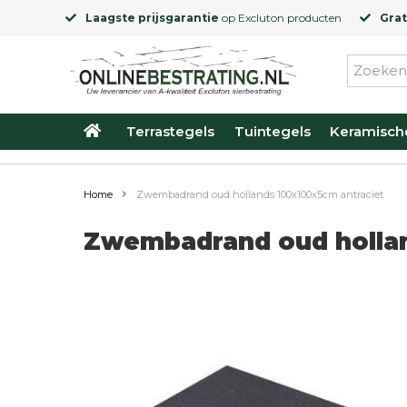
Laagste prijsgarantie
op
Excluton
producten
Grat
Terrastegels
Tuintegels
Keramisch
Home
Zwembadrand oud hollands 100x100x5cm antraciet
Zwembadrand oud hollan