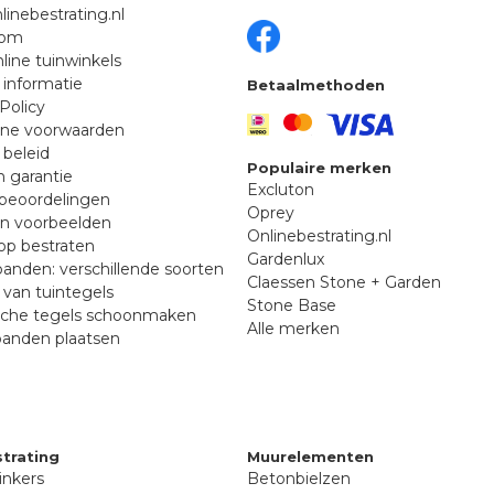
linebestrating.nl
oom
line tuinwinkels
 informatie
Betaalmethoden
Policy
ne voorwaarden
 beleid
Populaire merken
n garantie
Excluton
beoordelingen
Oprey
en voorbeelden
Onlinebestrating.nl
p bestraten
Gardenlux
anden: verschillende soorten
Claessen Stone + Garden
van tuintegels
Stone Base
sche tegels schoonmaken
Alle merken
banden plaatsen
trating
Muurelementen
inkers
Betonbielzen