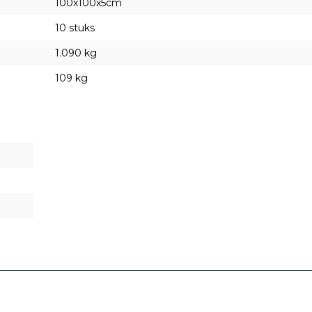
100x100x5cm
10 stuks
1.090 kg
109 kg