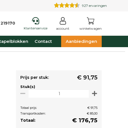
927
ervaringen
 219170
Klantenservice
account
winkelwagen
tapelblokken
Contact
Aanbiedingen
€ 91,75
Prijs per stuk:
Stuk(s)
Totaal prijs:
€ 91,75
Transportkosten:
€ 85,00
€
176,75
Totaal: