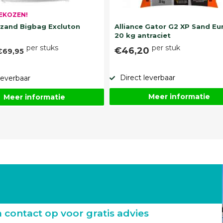
EKOZEN!
and Bigbag Excluton
Alliance Gator G2 XP Sand Eu
20 kg antraciet
per stuks
per stuk
€46,20
€69,95
Direct leverbaar
leverbaar
Meer informatie
Meer informatie
ontact op voor gratis advies